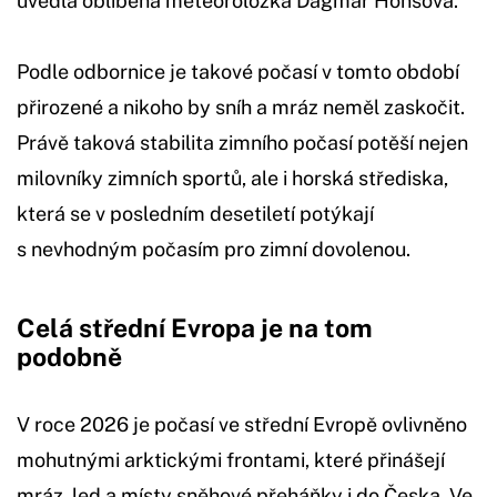
uvedla oblíbená meteoroložka Dagmar Honsová.
Podle odbornice je takové počasí v tomto období
přirozené a nikoho by sníh a mráz neměl zaskočit.
Právě taková stabilita zimního počasí potěší nejen
milovníky zimních sportů, ale i horská střediska,
která se v posledním desetiletí potýkají
s nevhodným počasím pro zimní dovolenou.
Celá střední Evropa je na tom
podobně
V roce 2026 je počasí ve střední Evropě ovlivněno
mohutnými arktickými frontami, které přinášejí
mráz, led a místy sněhové přeháňky i do Česka. Ve