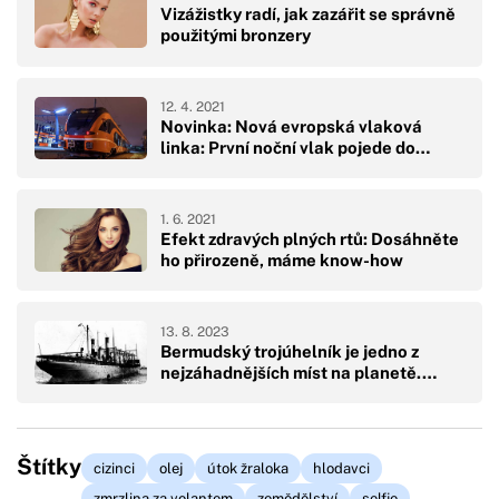
Vizážistky radí, jak zazářit se správně
použitými bronzery
12. 4. 2021
Novinka: Nová evropská vlaková
linka: První noční vlak pojede do…
1. 6. 2021
Efekt zdravých plných rtů: Dosáhněte
ho přirozeně, máme know-how
13. 8. 2023
Bermudský trojúhelník je jedno z
nejzáhadnějších míst na planetě.…
Štítky
cizinci
olej
útok žraloka
hlodavci
zmrzlina za volantem
zemědělství
selfie