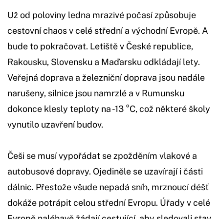
Už od poloviny ledna mrazivé počasí způsobuje
cestovní chaos v celé střední a východní Evropě. A
bude to pokračovat. Letiště v České republice,
Rakousku, Slovensku a Maďarsku odkládají lety.
Veřejná doprava a železniční doprava jsou nadále
narušeny, silnice jsou namrzlé a v Rumunsku
dokonce klesly teploty na -13 °C, což některé školy
vynutilo uzavření budov.
Češi se musí vypořádat se zpožděním vlakové a
autobusové dopravy. Ojediněle se uzavírají i části
dálnic. Přestože všude nepadá sníh, mrznoucí déšť
dokáže potrápit celou střední Evropu. Úřady v celé
Evropě naléhavě žádají cestující, aby sledovali stav