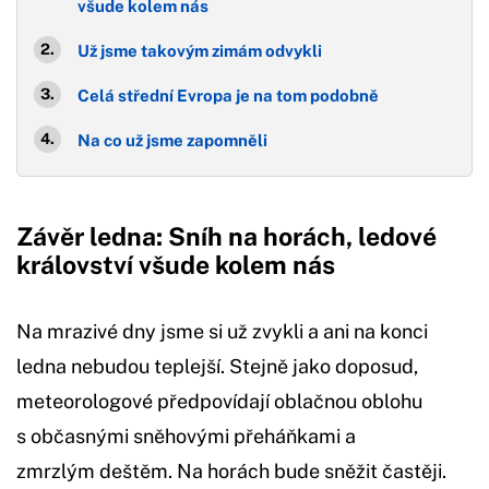
všude kolem nás
Už jsme takovým zimám odvykli
Celá střední Evropa je na tom podobně
Na co už jsme zapomněli
Závěr ledna: Sníh na horách, ledové
království všude kolem nás
Na mrazivé dny jsme si už zvykli a ani na konci
ledna nebudou teplejší. Stejně jako doposud,
meteorologové předpovídají oblačnou oblohu
s občasnými sněhovými přeháňkami a
zmrzlým deštěm. Na horách bude sněžit častěji.