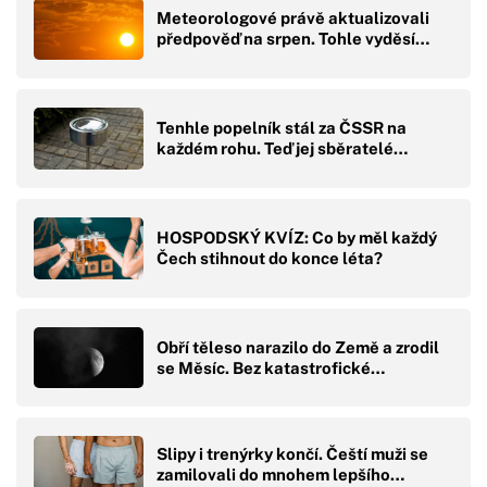
Meteorologové právě aktualizovali
předpověď na srpen. Tohle vyděsí…
Tenhle popelník stál za ČSSR na
každém rohu. Teď jej sběratelé…
HOSPODSKÝ KVÍZ: Co by měl každý
Čech stihnout do konce léta?
Obří těleso narazilo do Země a zrodil
se Měsíc. Bez katastrofické…
Slipy i trenýrky končí. Čeští muži se
zamilovali do mnohem lepšího…