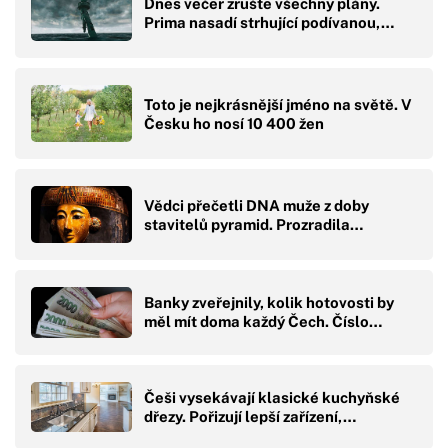
Dnes večer zrušte všechny plány.
Prima nasadí strhující podívanou,…
Toto je nejkrásnější jméno na světě. V
Česku ho nosí 10 400 žen
Vědci přečetli DNA muže z doby
stavitelů pyramid. Prozradila…
Banky zveřejnily, kolik hotovosti by
měl mít doma každý Čech. Číslo…
Češi vysekávají klasické kuchyňské
dřezy. Pořizují lepší zařízení,…