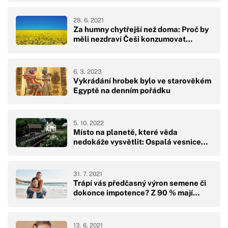
28. 6. 2021
Za humny chytřejší než doma: Proč by
měli nezdraví Češi konzumovat…
6. 3. 2023
Vykrádání hrobek bylo ve starověkém
Egyptě na denním pořádku
5. 10. 2022
Místo na planetě, které věda
nedokáže vysvětlit: Ospalá vesnice…
31. 7. 2021
Trápí vás předčasný výron semene či
dokonce impotence? Z 90 % mají…
13. 6. 2021