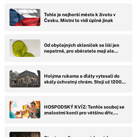
Tohle je nejhorší město k životu v
Česku. Místní to vidí úplně jinak
Od obyčejných skleniček se liší jen
nepatrně, pro sběratele mají ale…
Holýma rukama a dláty vytesali do
skály úchvatný chrám. Stojí už 1200…
HOSPODSKÝ KVÍZ: Tenhle souboj se
znalostmi končí pro většinu dřív,…