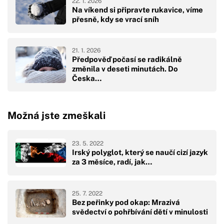
22. 1. 2026
Na víkend si připravte rukavice, víme
přesně, kdy se vrací sníh
21. 1. 2026
Předpověď počasí se radikálně
změnila v deseti minutách. Do
Česka…
Možná jste zmeškali
23. 5. 2022
Irský polyglot, který se naučí cizí jazyk
za 3 měsíce, radí, jak…
25. 7. 2022
Bez peřinky pod okap: Mrazivá
svědectví o pohřbívání dětí v minulosti