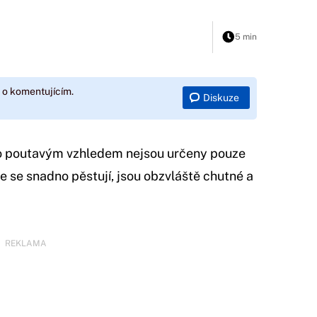
5 min
 o komentujícím.
Diskuze
to poutavým vzhledem nejsou určeny pouze
e se snadno pěstují, jsou obzvláště chutné a
REKLAMA