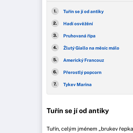
Tuřín se jí od antiky
Hadí osvěžění
Pruhovaná řípa
Žlutý Giallo na měsíc málo
Americký Francouz
Přerostlý popcorn
Tykev Marina
Tuřín se jí od antiky
Tuřín, celým jménem „brukev řepka t