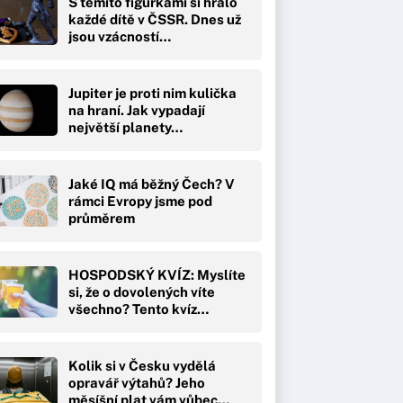
S těmito figurkami si hrálo
každé dítě v ČSSR. Dnes už
jsou vzácností…
Jupiter je proti nim kulička
na hraní. Jak vypadají
největší planety…
Jaké IQ má běžný Čech? V
rámci Evropy jsme pod
průměrem
HOSPODSKÝ KVÍZ: Myslíte
si, že o dovolených víte
všechno? Tento kvíz…
Kolik si v Česku vydělá
opravář výtahů? Jeho
měsíšní plat vám vůbec…