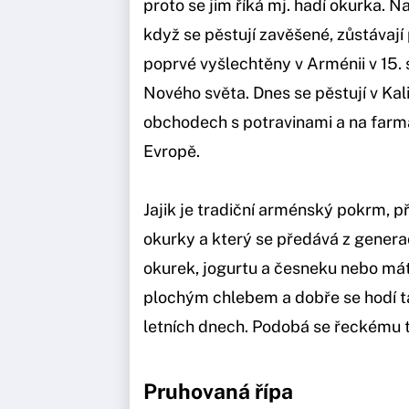
proto se jim říká mj. hadí okurka. N
když se pěstují zavěšené, zůstávaj
poprvé vyšlechtěny v Arménii v 15. s
Nového světa. Dnes se pěstují v Kali
obchodech s potravinami a na farmá
Evropě.
Jajik je tradiční arménský pokrm, 
okurky a který se předává z generac
okurek, jogurtu a česneku nebo mát
plochým chlebem a dobře se hodí t
letních dnech. Podobá se řeckému t
Pruhovaná řípa