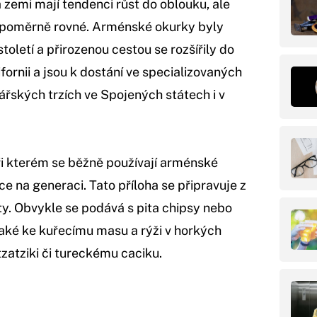
a zemi mají tendenci růst do oblouku, ale
í poměrně rovné. Arménské okurky byly
toletí a přirozenou cestou se rozšířily do
fornii a jsou k dostání ve specializovaných
řských trzích ve Spojených státech i v
při kterém se běžně používají arménské
e na generaci. Tato příloha se připravuje z
y. Obvykle se podává s pita chipsy nebo
aké ke kuřecímu masu a rýži v horkých
zatziki či tureckému caciku.