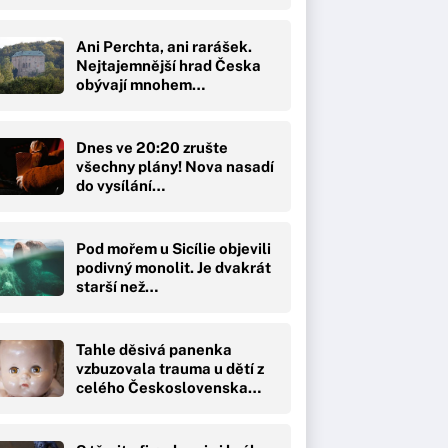
Ani Perchta, ani rarášek.
Nejtajemnější hrad Česka
obývají mnohem…
Dnes ve 20:20 zrušte
všechny plány! Nova nasadí
do vysílání…
Pod mořem u Sicílie objevili
podivný monolit. Je dvakrát
starší než…
Tahle děsivá panenka
vzbuzovala trauma u dětí z
celého Československa…