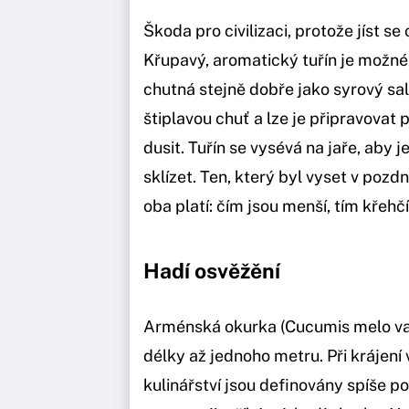
Škoda pro civilizaci, protože jíst se
Křupavý, aromatický tuřín je možn
chutná stejně dobře jako syrový salá
štiplavou chuť a lze je připravovat
dusit. Tuřín se vysévá na jaře, aby
sklízet. Ten, který byl vyset v pozdní
oba platí: čím jsou menší, tím křehčí
Hadí osvěžění
Arménská okurka (Cucumis melo var.
délky až jednoho metru. Při krájení 
kulinářství jsou definovány spíše p