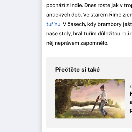
pochází z Indie. Dnes roste jak v tro
antických dob. Ve starém Římě zj
tuřínu
. V časech, kdy brambory ješ
naše stoly, hrál tuřím důležitou roli 
něj neprávem zapomnělo.
Přečtěte si také
8