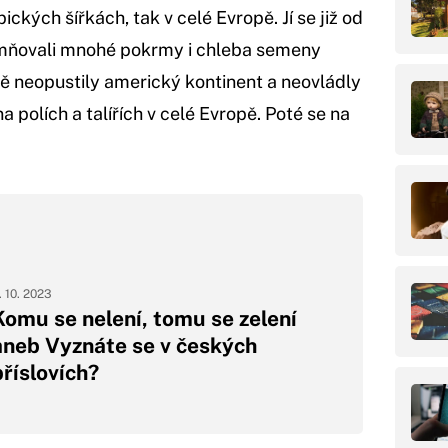
pických šířkách, tak v celé Evropě. Jí se již od
emňovali mnohé pokrmy i chleba semeny
tě neopustily americký kontinent a neovládly
na polích a talířích v celé Evropě. Poté se na
. 10. 2023
Komu se nelení, tomu se zelení
aneb Vyznáte se v českých
příslovích?