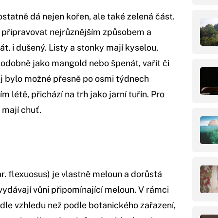
 ostatně dá nejen kořen, ale také zelená část.
é připravovat nejrůznějším způsobem a
t, i dušený. Listy a stonky mají kyselou,
 podobně jako mangold nebo špenát, vařit či
 jej bylo možné přesně po osmi týdnech
m létě, přichází na trh jako jarní tuřín. Pro
 mají chuť.
 flexuosus) je vlastně meloun a dorůstá
vydávají vůni připomínající meloun. V rámci
odle vzhledu než podle botanického zařazení,