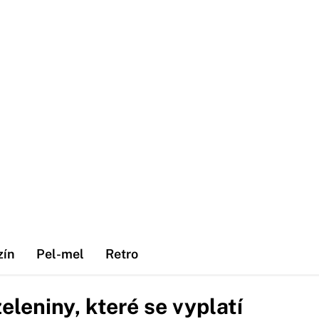
zín
Pel-mel
Retro
leniny, které se vyplatí