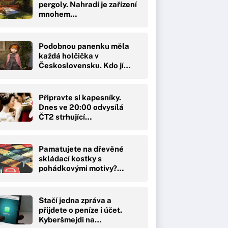
pergoly. Nahradí je zařízení
mnohem…
Podobnou panenku měla
každá holčička v
Československu. Kdo jí…
Připravte si kapesníky.
Dnes ve 20:00 odvysílá
ČT2 strhující…
Pamatujete na dřevěné
skládací kostky s
pohádkovými motivy?…
Stačí jedna zpráva a
přijdete o peníze i účet.
Kyberšmejdi na…