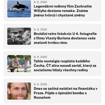
8. 8. 2026
Legendární rodinný film Zachraňte
Willyho dostane remake. Známe
jména tvůrců i chystané změny
8. 8. 2026
Brutální retro fotokvíz: U 4. fotografie
z filmu Vlasty Buriana dostanou vaše
znalosti tvrdou ránu
8. 8. 2026
Tahle nostalgie rozpláče každého
Čecha. ČT zítra nasadí seriál, který za
socialismu hltaly všechny rodiny
8. 8. 2026
Dnes se začíná natáčet na finančáku v
Praze. Půjde o špinážní bombu s
Russelem