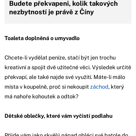
Budete překvapeni, kolik takových
nezbytností je právě z Číny
Toaleta doplněná o umyvadlo
Chcete-li vydělat peníze, stačí být jen trochu
kreativní a spojit dvě užitečné věci. Výsledek určitě
překvapí, ale také najde své využití. Máte-li málo
místa v koupelně, proč si nekoupit
záchod
, který
má nahoře kohoutek a odtok?
Dětské oblečky, které vám vyčistí podlahu
Přijde vám jako skvělý nápad obléci své batole do