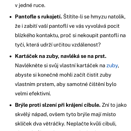
v jedné ruce.
Pantofle s rukojetí.
Štítíte-li se hmyzu natolik,
že i zabití vaší pantoflí ve vás vyvolává pocit
blízkého kontaktu, proč si nekoupit pantofli na
tyči, která udrží určitou vzdálenost?
Kartáček na zuby, navléká se na prst.
Navlékněte si svůj vlastní kartáček na
zuby
,
abyste si konečně mohli začít čistit zuby
vlastním prstem, aby samotné čištění bylo
velmi efektivní.
Brýle proti slzení při krájení cibule.
Zní to jako
skvělý nápad, ovšem tyto brýle mají místo
sklíček dva větráčky. Neplačte kvůli cibuli,