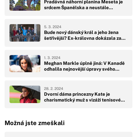
Pradávná náhorní planina Meseta je
srdcem Španělska a neustále…
5. 3. 2024
Bude nový dánský král a jeho žena
šetřivější? Ex-královna dokázala za…
1. 3. 2024
Meghan Markle úplně jiná: V Kanadě
odhalila nejnovější úpravy svého…
28. 2. 2024
Dvorní dáma princezny Kate je
charismatický muž s vizáží tenisové…
Možná jste zmeškali