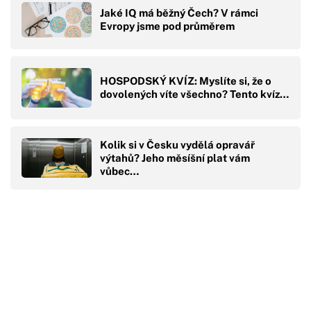
Jaké IQ má běžný Čech? V rámci
Evropy jsme pod průměrem
HOSPODSKÝ KVÍZ: Myslíte si, že o
dovolených víte všechno? Tento kvíz…
Kolik si v Česku vydělá opravář
výtahů? Jeho měsíšní plat vám
vůbec…