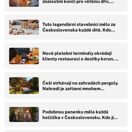
znalostmi končí pro většinu dřív,…
Tuto legendární stavebnici mělo za
Československa každé dítě. Kdo…
Nové platební terminály okrádají
klienty restaurací o desítky korun.…
Češi strhávají na zahradách pergoly.
Nahradí je zařízení mnohem…
Podobnou panenku měla každá
holčička v Československu. Kdo jí…