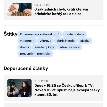
24. 4. 2025
6 základních chyb, kvůli kterým
přicházíte každý rok o tisíce
Štítky
Guinnessova kniha rekordů
moderní doba
vlastnosti
výprava
Marie Kondo
zážitky
doktor
smažený kapr
zdraví seniora
preventivní prohlídky
Doporučené články
9. 8. 2026
Dnes v 16:25 se Česko přilepí k TV:
Nova v 16:25 spustí nejslavnější český
klenot 80. let