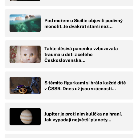
Pod mořem u Sicílie objevili podivný
monolit. Je dvakrát starší než…
Tahle děsivá panenka vzbuzovala
trauma u dětí z celého
Československa…
S těmito figurkami si hrálo každé dítě
v ČSSR. Dnes už jsou vzácností…
Jupiter je proti nim kulička na hraní.
Jak vypadají největší planety…