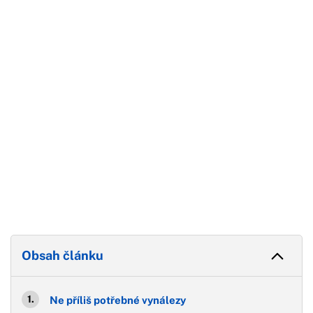
Začátek reklamy
Konec reklamy
Obsah článku
Ne příliš potřebné vynálezy