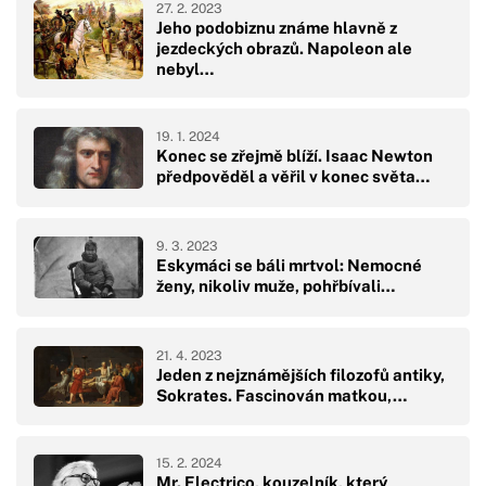
27. 2. 2023
Jeho podobiznu známe hlavně z
jezdeckých obrazů. Napoleon ale
nebyl…
19. 1. 2024
Konec se zřejmě blíží. Isaac Newton
předpověděl a věřil v konec světa…
9. 3. 2023
Eskymáci se báli mrtvol: Nemocné
ženy, nikoliv muže, pohřbívali…
21. 4. 2023
Jeden z nejznámějších filozofů antiky,
Sokrates. Fascinován matkou,…
15. 2. 2024
Mr. Electrico, kouzelník, který