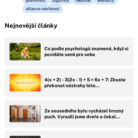
povinnosti
Jugurtha
rakytník
Menorca
alliance rainforest
Nejnovější články
Co podle psychologů znamená, když si
povídáte sami pro sebe
4(x + 2) - 3(2x - 1) + 5 = 6x + 7: Zkuste
překonat nástrahy této…
Ze sousedního bytu vycházel hrozný
puch. Vyrazili jsme dveře a čekal…