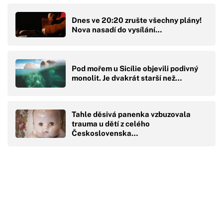
Dnes ve 20:20 zrušte všechny plány!
Nova nasadí do vysílání…
Pod mořem u Sicílie objevili podivný
monolit. Je dvakrát starší než…
Tahle děsivá panenka vzbuzovala
trauma u dětí z celého
Československa…