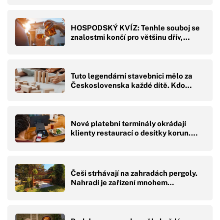
HOSPODSKÝ KVÍZ: Tenhle souboj se
znalostmi končí pro většinu dřív,…
Tuto legendární stavebnici mělo za
Československa každé dítě. Kdo…
Nové platební terminály okrádají
klienty restaurací o desítky korun.…
Češi strhávají na zahradách pergoly.
Nahradí je zařízení mnohem…