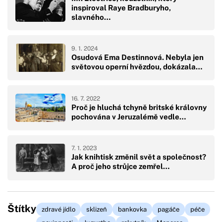
inspiroval Raye Bradburyho,
slavného…
9. 1. 2024
Osudová Ema Destinnová. Nebyla jen
světovou operní hvězdou, dokázala…
16. 7. 2022
Proč je hluchá tchyně britské královny
pochována v Jeruzalémě vedle…
7. 1. 2023
Jak knihtisk změnil svět a společnost?
A proč jeho strůjce zemřel…
Štítky
zdravé jídlo
sklizeň
bankovka
pagáče
péče