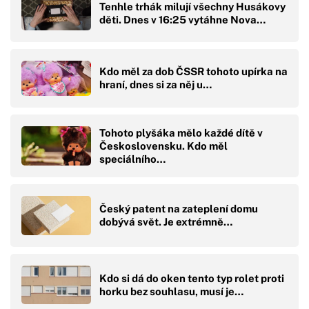
Tenhle trhák milují všechny Husákovy
děti. Dnes v 16:25 vytáhne Nova…
Kdo měl za dob ČSSR tohoto upírka na
hraní, dnes si za něj u…
Tohoto plyšáka mělo každé dítě v
Československu. Kdo měl
speciálního…
Český patent na zateplení domu
dobývá svět. Je extrémně…
Kdo si dá do oken tento typ rolet proti
horku bez souhlasu, musí je…