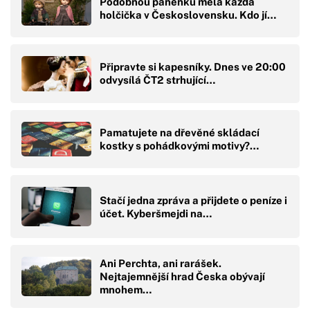
Podobnou panenku měla každá
holčička v Československu. Kdo jí…
Připravte si kapesníky. Dnes ve 20:00
odvysílá ČT2 strhující…
Pamatujete na dřevěné skládací
kostky s pohádkovými motivy?…
Stačí jedna zpráva a přijdete o peníze i
účet. Kyberšmejdi na…
Ani Perchta, ani rarášek.
Nejtajemnější hrad Česka obývají
mnohem…