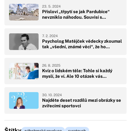
23. 5. 2024
Přísloví „třpytí se jak Pardubice“
nevzniklo náhodou. Souvisí s…
7. 2. 2024
Psycholog Matějček vědecky zkoumal
tak „všední, známé věci“, že ho…
26. 8. 2025
Kvíz o lidském těle: Tohle si každý
myslí, že ví. Ale 10 otázek vás…
30. 10. 2024
Najděte deset rozdílů mezi obrázky se
zvířecími sportovci
Štítky
náboženská revoluce
svratouch