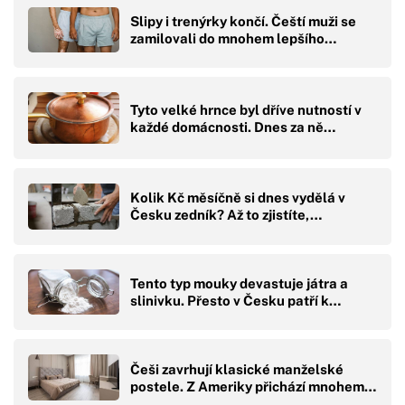
Slipy i trenýrky končí. Čeští muži se
zamilovali do mnohem lepšího…
Tyto velké hrnce byl dříve nutností v
každé domácnosti. Dnes za ně…
Kolik Kč měsíčně si dnes vydělá v
Česku zedník? Až to zjistíte,…
Tento typ mouky devastuje játra a
slinivku. Přesto v Česku patří k…
Češi zavrhují klasické manželské
postele. Z Ameriky přichází mnohem…