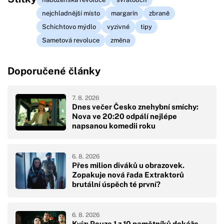
nejchladnější místo
margarín
zbraně
Schichtovo mýdlo
vyzivné
tipy
Sametová revoluce
změna
Doporučené články
7. 8. 2026
Dnes večer Česko znehybní smíchy:
Nova ve 20:20 odpálí nejlépe
napsanou komedii roku
6. 8. 2026
Přes milion diváků u obrazovek.
Zopakuje nová řada Extraktorů
brutální úspěch té první?
6. 8. 2026
Kvíz: Pouze 1 z 10 pamětníků dokáže