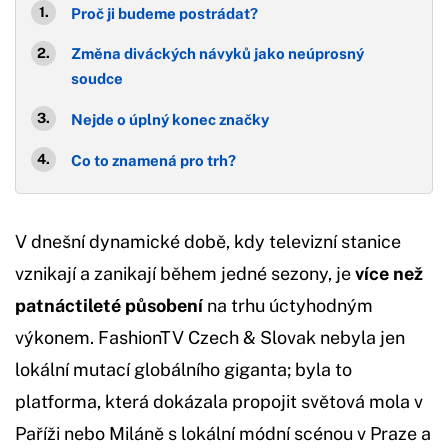
Proč ji budeme postrádat?
Změna diváckých návyků jako neúprosný
soudce
Nejde o úplný konec značky
Co to znamená pro trh?
V dnešní dynamické době, kdy televizní stanice
vznikají a zanikají během jedné sezony, je
více než
patnáctileté působení
na trhu úctyhodným
výkonem. FashionTV Czech & Slovak nebyla jen
lokální mutací globálního giganta; byla to
platforma, která dokázala propojit světová mola v
Paříži nebo Miláně s lokální módní scénou v Praze a