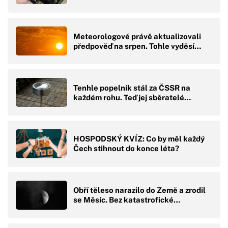
Meteorologové právě aktualizovali
předpověď na srpen. Tohle vyděsí…
Tenhle popelník stál za ČSSR na
každém rohu. Teď jej sběratelé…
HOSPODSKÝ KVÍZ: Co by měl každý
Čech stihnout do konce léta?
Obří těleso narazilo do Země a zrodil
se Měsíc. Bez katastrofické…