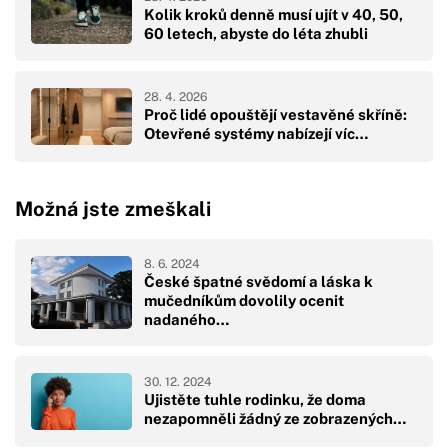
Kolik kroků denně musí ujít v 40, 50,
60 letech, abyste do léta zhubli
28. 4. 2026
Proč lidé opouštějí vestavěné skříně:
Otevřené systémy nabízejí víc…
Možná jste zmeškali
8. 6. 2024
České špatné svědomí a láska k
mučedníkům dovolily ocenit
nadaného…
30. 12. 2024
Ujistěte tuhle rodinku, že doma
nezapomněli žádný ze zobrazených…