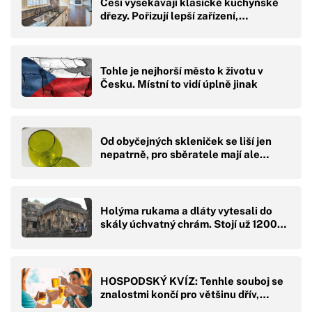
Češi vysekávají klasické kuchyňské
dřezy. Pořizují lepší zařízení,…
Tohle je nejhorší město k životu v
Česku. Místní to vidí úplně jinak
Od obyčejných skleniček se liší jen
nepatrně, pro sběratele mají ale…
Holýma rukama a dláty vytesali do
skály úchvatný chrám. Stojí už 1200…
HOSPODSKÝ KVÍZ: Tenhle souboj se
znalostmi končí pro většinu dřív,…