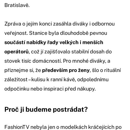
Bratislavě.
Zpráva o jejím konci zasáhla diváky i odbornou
veřejnost. Stanice byla dlouhodobě pevnou
součástí nabídky řady velkých i menších
operátorů
, což jí zajišťovalo stabilní dosah do
stovek tisíc domácností. Pro mnohé diváky, a
přiznejme si, že
především pro ženy
, šlo o rituální
záležitost – kulisu k ranní kávě, odpolednímu
odpočinku nebo inspiraci před nákupy.
Proč ji budeme postrádat?
FashionTV nebyla jen o modelkách kráčejících po