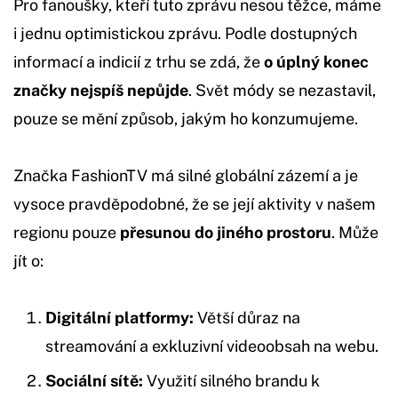
Pro fanoušky, kteří tuto zprávu nesou těžce, máme
i jednu optimistickou zprávu. Podle dostupných
informací a indicií z trhu se zdá, že
o úplný konec
značky nejspíš nepůjde
. Svět módy se nezastavil,
pouze se mění způsob, jakým ho konzumujeme.
Značka FashionTV má silné globální zázemí a je
vysoce pravděpodobné, že se její aktivity v našem
regionu pouze
přesunou do jiného prostoru
. Může
jít o:
Digitální platformy:
Větší důraz na
streamování a exkluzivní videoobsah na webu.
Sociální sítě:
Využití silného brandu k