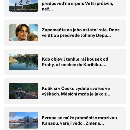
předpověď na srpen: Větší průšvih,
než…
Zapomeňte na jeho ostatní role. Dnes
ve 21:55 předvede Johnny Depp…
Kdo objevil tenhle ráj kousek od
Prahy, už nechce do Karibiku.…
Kolik si v Česku vydělá svářeč ve
výškách. Měsíční mzda je jako z…
Evropa se může proměnit v mrazivou
Kanadu, varují vědci. Změna…