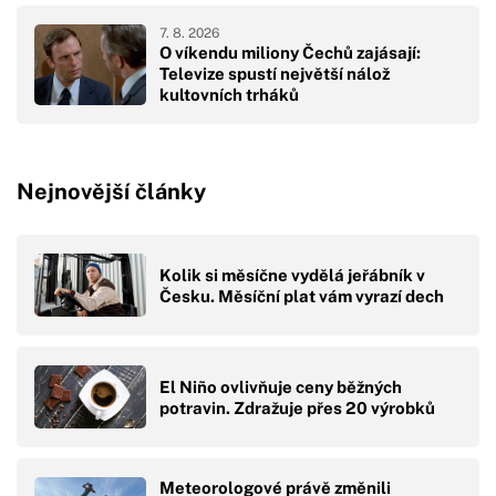
7. 8. 2026
O víkendu miliony Čechů zajásají:
Televize spustí největší nálož
kultovních trháků
Nejnovější články
Kolik si měsíčne vydělá jeřábník v
Česku. Měsíční plat vám vyrazí dech
El Niño ovlivňuje ceny běžných
potravin. Zdražuje přes 20 výrobků
Meteorologové právě změnili