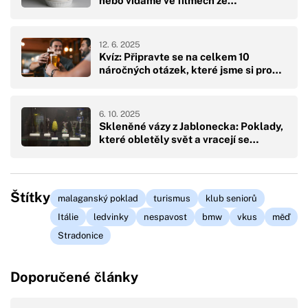
nebo vídáme ve filmech ze…
12. 6. 2025
Kvíz: Připravte se na celkem 10
náročných otázek, které jsme si pro…
6. 10. 2025
Skleněné vázy z Jablonecka: Poklady,
které obletěly svět a vracejí se…
Štítky
malaganský poklad
turismus
klub seniorů
Itálie
ledvinky
nespavost
bmw
vkus
měď
Stradonice
Doporučené články