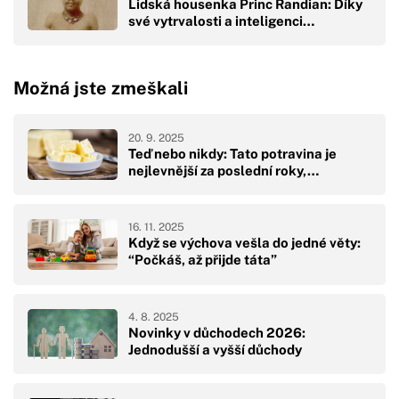
Lidská housenka Princ Randian: Díky
své vytrvalosti a inteligenci…
Možná jste zmeškali
20. 9. 2025
Teď nebo nikdy: Tato potravina je
nejlevnější za poslední roky,…
16. 11. 2025
Když se výchova vešla do jedné věty:
“Počkáš, až přijde táta”
4. 8. 2025
Novinky v důchodech 2026:
Jednodušší a vyšší důchody