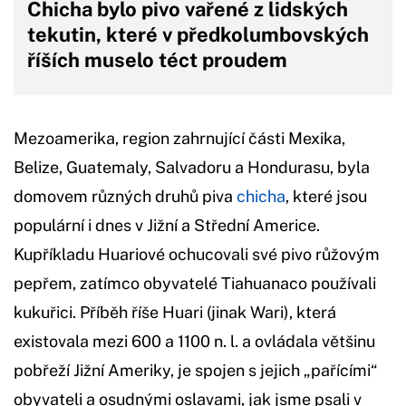
Chicha bylo pivo vařené z lidských
tekutin, které v předkolumbovských
říších muselo téct proudem
Mezoamerika, region zahrnující části Mexika,
Belize, Guatemaly, Salvadoru a Hondurasu, byla
domovem různých druhů piva
chicha
, které jsou
populární i dnes v Jižní a Střední Americe.
Kupříkladu Huariové ochucovali své pivo růžovým
pepřem, zatímco obyvatelé Tiahuanaco používali
kukuřici. Příběh říše Huari (jinak Wari), která
existovala mezi 600 a 1100 n. l. a ovládala většinu
pobřeží Jižní Ameriky, je spojen s jejich „pařícími“
obyvateli a osudnými oslavami, jak jsme psali v