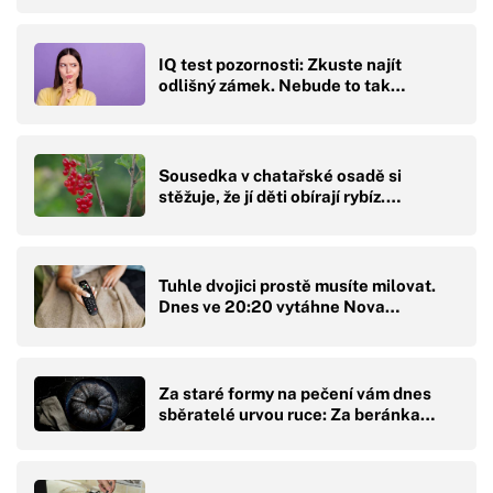
IQ test pozornosti: Zkuste najít
odlišný zámek. Nebude to tak…
Sousedka v chatařské osadě si
stěžuje, že jí děti obírají rybíz.…
Tuhle dvojici prostě musíte milovat.
Dnes ve 20:20 vytáhne Nova…
Za staré formy na pečení vám dnes
sběratelé urvou ruce: Za beránka…