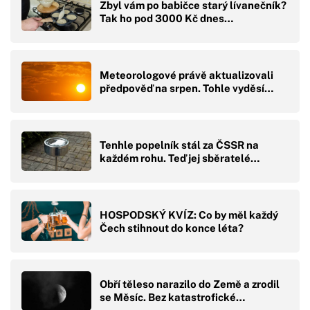
Zbyl vám po babičce starý lívanečník?
Tak ho pod 3000 Kč dnes…
Meteorologové právě aktualizovali
předpověď na srpen. Tohle vyděsí…
Tenhle popelník stál za ČSSR na
každém rohu. Teď jej sběratelé…
HOSPODSKÝ KVÍZ: Co by měl každý
Čech stihnout do konce léta?
Obří těleso narazilo do Země a zrodil
se Měsíc. Bez katastrofické…