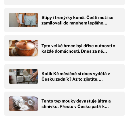
Slipy i trenýrky končí. Čeští muži se
zamilovali do mnohem lepšího…
Tyto velké hrnce byl dříve nutností v
každé domácnosti. Dnes za ně…
Kolik Kč měsíčně si dnes vydělá v
Česku zedník? Až to zjistíte,…
Tento typ mouky devastuje játra a
slinivku. Přesto v Česku patří k…