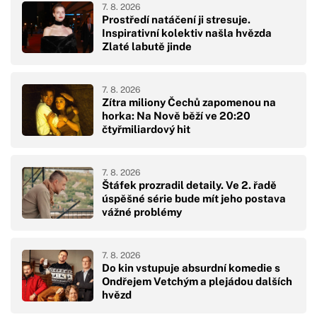
7. 8. 2026
Prostředí natáčení ji stresuje.
Inspirativní kolektiv našla hvězda
Zlaté labutě jinde
7. 8. 2026
Zítra miliony Čechů zapomenou na
horka: Na Nově běží ve 20:20
čtyřmiliardový hit
7. 8. 2026
Štáfek prozradil detaily. Ve 2. řadě
úspěšné série bude mít jeho postava
vážné problémy
7. 8. 2026
Do kin vstupuje absurdní komedie s
Ondřejem Vetchým a plejádou dalších
hvězd