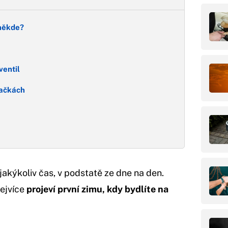
 někde?
ventil
pačkách
 jakýkoliv čas, v podstatě ze dne na den.
ejvíce
projeví první zimu, kdy bydlíte na