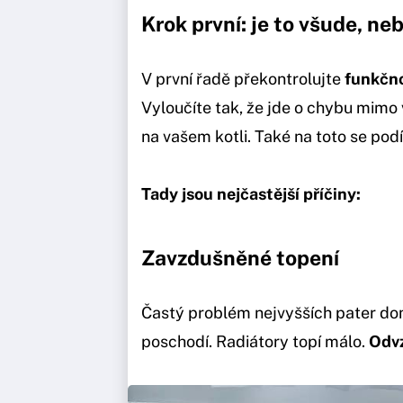
Krok první: je to všude, ne
V první řadě překontrolujte
funkčno
Vyloučíte tak, že jde o chybu mimo
na vašem kotli. Také na toto se pod
Tady jsou nejčastější příčiny:
Zavzdušněné topení
Častý problém nejvyšších pater d
poschodí. Radiátory topí málo.
Odv