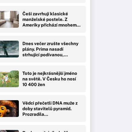
Češi zavrhují klasické
manželské postele. Z
Ameriky přichází mnohem…
Dnes večer zrušte všechny
plány. Prima nasadí
strhující podívanou,…
Toto je nejkrásnější jméno
na světě. V Česku ho nosí
10 400 žen
Vědci přečetli DNA muže z
doby stavitelů pyramid.
Prozradila…