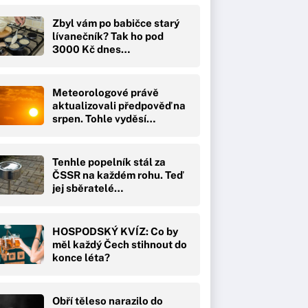
Zbyl vám po babičce starý
lívanečník? Tak ho pod
3000 Kč dnes…
Meteorologové právě
aktualizovali předpověď na
srpen. Tohle vyděsí…
Tenhle popelník stál za
ČSSR na každém rohu. Teď
jej sběratelé…
HOSPODSKÝ KVÍZ: Co by
měl každý Čech stihnout do
konce léta?
Obří těleso narazilo do