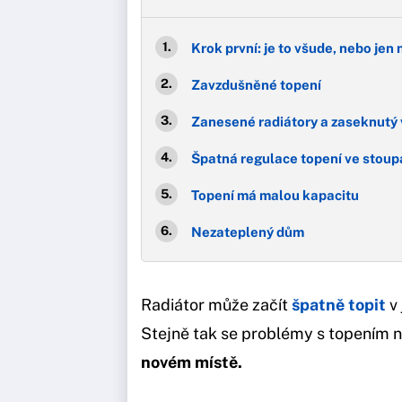
Krok první: je to všude, nebo jen
Zavzdušněné topení
Zanesené radiátory a zaseknutý 
Špatná regulace topení ve stou
Topení má malou kapacitu
Nezateplený dům
Radiátor může začít
špatně topit
v
Stejně tak se problémy s topením n
novém místě.