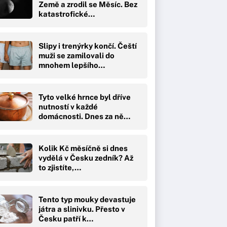
Země a zrodil se Měsíc. Bez
katastrofické…
Slipy i trenýrky končí. Čeští
muži se zamilovali do
mnohem lepšího…
Tyto velké hrnce byl dříve
nutností v každé
domácnosti. Dnes za ně…
Kolik Kč měsíčně si dnes
vydělá v Česku zedník? Až
to zjistíte,…
Tento typ mouky devastuje
játra a slinivku. Přesto v
Česku patří k…