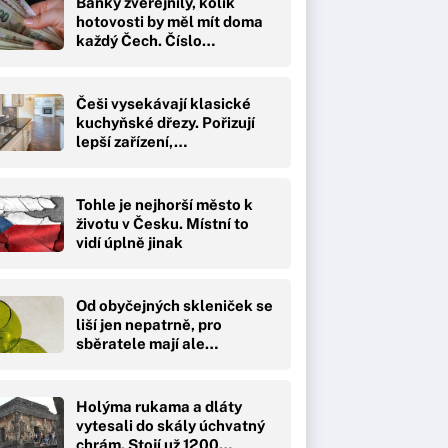
Banky zveřejnily, kolik
hotovosti by měl mít doma
každý Čech. Číslo…
Češi vysekávají klasické
kuchyňské dřezy. Pořizují
lepší zařízení,…
Tohle je nejhorší město k
životu v Česku. Místní to
vidí úplně jinak
Od obyčejných skleniček se
liší jen nepatrně, pro
sběratele mají ale…
Holýma rukama a dláty
vytesali do skály úchvatný
chrám. Stojí už 1200…