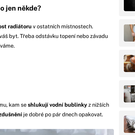
bo jen někde?
st radiátoru
v ostatních místnostech.
 váš byt. Třeba odstávku topení nebo závadu
íváme.
omu, kam se
shlukují vodní bublinky
z nižších
zdušnění
je dobré po pár dnech opakovat.