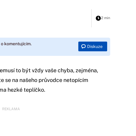
2 min
 o komentujícím.
Diskuze
 Nemusí to být vždy vaše chyba, zejména,
te se na našeho průvodce netopícím
ma hezké teplíčko.
REKLAMA