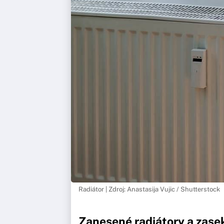
Radiátor | Zdroj: Anastasija Vujic / Shutterstock
Zanesené radiátory a zase