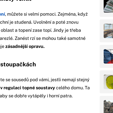
ení
, můžete si velmi pomoci. Zejména, když
vrchní je studená. Uvolnění a poté znovu
oblast a topení zase topí. Jindy je třeba
zarezlé. Zanést rzí se mohou také samotné
uje
zásadnější opravu.
e stoupačkách
te se sousedů pod vámi, jestli nemají stejný
v regulaci topné soustavy
celého domu. Ta
by se dobře vytápěly i horní patra.