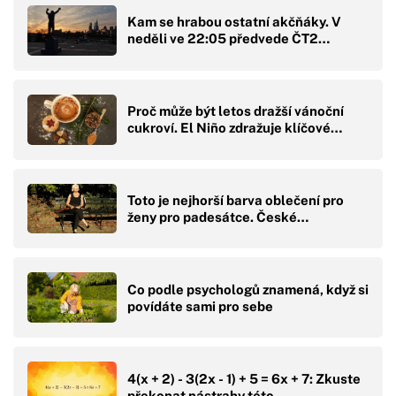
Kam se hrabou ostatní akčňáky. V
neděli ve 22:05 předvede ČT2…
Proč může být letos dražší vánoční
cukroví. El Niño zdražuje klíčové…
Toto je nejhorší barva oblečení pro
ženy pro padesátce. České…
Co podle psychologů znamená, když si
povídáte sami pro sebe
4(x + 2) - 3(2x - 1) + 5 = 6x + 7: Zkuste
překonat nástrahy této…