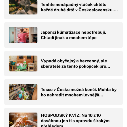
Tenhle nenápadný vláček chtělo
každé druhé dítě v Československu.…
Japonci klimatizace nepotřebuji.
Chladí jinak a mnohem lépe
Vypadá obyčejný a bezcenný, ale
sběratelé za tento pokojíček pro…
Tesco v Česku možná končí. Mohla by
ho nahradit mnohem levnější…
HOSPODSKÝ KVÍZ: Na 10 z 10
dosáhnou jen ti s opravdu širokým
přehledem