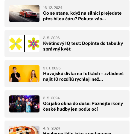
16. 12. 2024
Co se stane, když na silnici přejedete
přes bílou čáru? Pokuta vás…
2. 5. 2026
Květinový IQ test: Doplňte do tabulky
správný květ
31. 1. 2025
Havajská dívka na fotkách – zvládneš
najít 10 rozdílů rychleji než…
2. 5. 2024
Oči jako okna do duše: Poznejte ikony
české hudby jen podle očí
4. 9. 2024
Houby na jídle jako z restaurace.