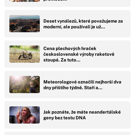
Deset vynálezů, které považujeme za
moderní, ale používali je už…
Cena plechových hraček
československé výroby raketově
stoupá. Za tuto…
Meteorologové označili nejhorší dva
dny příštího týdně. Staří a…
Jak poznáte, že máte neandertálské
geny bez testu DNA