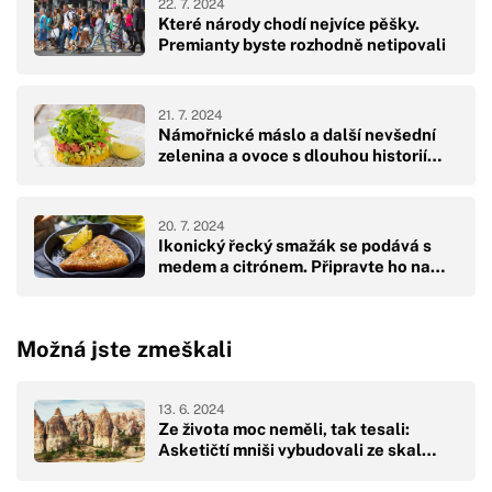
22. 7. 2024
Které národy chodí nejvíce pěšky.
Premianty byste rozhodně netipovali
21. 7. 2024
Námořnické máslo a další nevšední
zelenina a ovoce s dlouhou historií…
20. 7. 2024
Ikonický řecký smažák se podává s
medem a citrónem. Připravte ho na…
Možná jste zmeškali
13. 6. 2024
Ze života moc neměli, tak tesali:
Asketičtí mniši vybudovali ze skal…