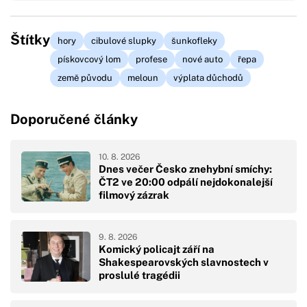
Štítky
hory
cibulové slupky
šunkofleky
pískovcový lom
profese
nové auto
řepa
země původu
meloun
výplata důchodů
Doporučené články
10. 8. 2026
Dnes večer Česko znehybní smíchy:
ČT2 ve 20:00 odpálí nejdokonalejší
filmový zázrak
9. 8. 2026
Komický policajt září na
Shakespearovských slavnostech v
proslulé tragédii