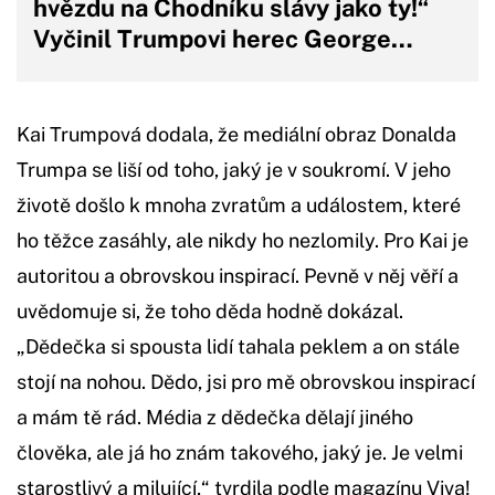
hvězdu na Chodníku slávy jako ty!“
Vyčinil Trumpovi herec George…
Kai Trumpová dodala, že mediální obraz Donalda
Trumpa se liší od toho, jaký je v soukromí. V jeho
životě došlo k mnoha zvratům a událostem, které
ho těžce zasáhly, ale nikdy ho nezlomily. Pro Kai je
autoritou a obrovskou inspirací. Pevně v něj věří a
uvědomuje si, že toho děda hodně dokázal.
„Dědečka si spousta lidí tahala peklem a on stále
stojí na nohou. Dědo, jsi pro mě obrovskou inspirací
a mám tě rád. Média z dědečka dělají jiného
člověka, ale já ho znám takového, jaký je. Je velmi
starostlivý a milující,“ tvrdila podle magazínu Viva!