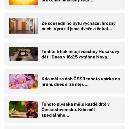
Ze sousedního bytu vycházel hrozný
puch. Vyrazili jsme dveře a čekal…
Tenhle trhák milují všechny Husákovy
děti. Dnes v 16:25 vytáhne Nova…
Kdo měl za dob ČSSR tohoto upírka na
hraní, dnes si za něj u…
Tohoto plyšáka mělo každé dítě v
Československu. Kdo měl
speciálního…