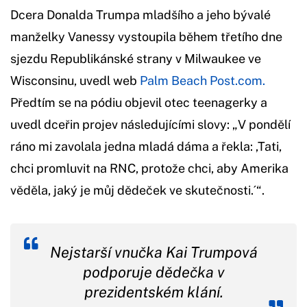
Dcera Donalda Trumpa mladšího a jeho bývalé
manželky Vanessy vystoupila během třetího dne
sjezdu Republikánské strany v Milwaukee ve
Wisconsinu, uvedl web
Palm Beach Post.com.
Předtím se na pódiu objevil otec teenagerky a
uvedl dceřin projev následujícími slovy: „V pondělí
ráno mi zavolala jedna mladá dáma a řekla: ,Tati,
chci promluvit na RNC, protože chci, aby Amerika
věděla, jaký je můj dědeček ve skutečnosti.´“.
Nejstarší vnučka Kai Trumpová
podporuje dědečka v
prezidentském klání.