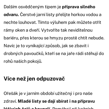
Dalším osvědčeným tipem je
příprava silného
odvaru.
Čerstvé jarní listy přelijte horkou vodou a
nechte louhovat. Tímto výluhem pak můžete otřít
rámy oken a dveří. Vytvoříte tak neviditelnou
bariéru, přes kterou se hmyzu prostě chtít nebude.
Navíc je to vynikající způsob, jak se zbavit i
drobných pavoučků, kteří se na jaře rádi stěhují do
rohů našich pokojů.
Více než jen odpuzovač
Ořešák je v jarním období užitečný i pro naše
zdraví.
Mladé listy se dají sbírat i na přípravu
léčivých čajů a koupelí.
Pomáhají při kožních