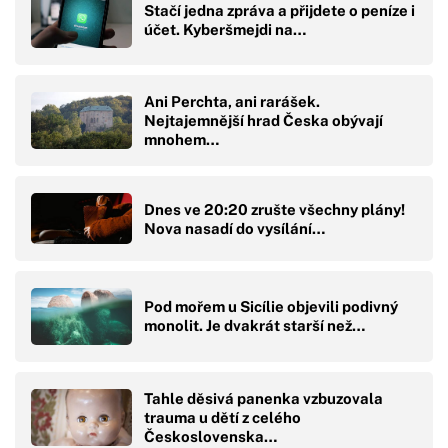
Stačí jedna zpráva a přijdete o peníze i
účet. Kyberšmejdi na…
Ani Perchta, ani rarášek.
Nejtajemnější hrad Česka obývají
mnohem…
Dnes ve 20:20 zrušte všechny plány!
Nova nasadí do vysílání…
Pod mořem u Sicílie objevili podivný
monolit. Je dvakrát starší než…
Tahle děsivá panenka vzbuzovala
trauma u dětí z celého
Československa…