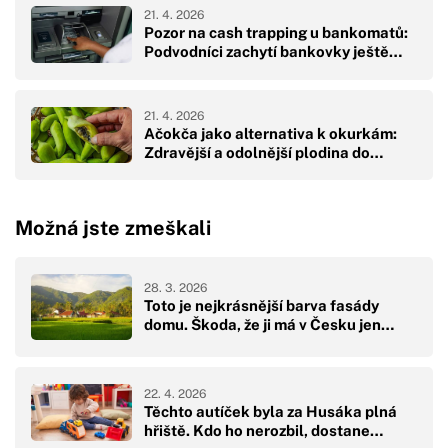
21. 4. 2026
Pozor na cash trapping u bankomatů:
Podvodníci zachytí bankovky ještě…
21. 4. 2026
Ačokča jako alternativa k okurkám:
Zdravější a odolnější plodina do…
Možná jste zmeškali
28. 3. 2026
Toto je nejkrásnější barva fasády
domu. Škoda, že ji má v Česku jen…
22. 4. 2026
Těchto autíček byla za Husáka plná
hřiště. Kdo ho nerozbil, dostane…