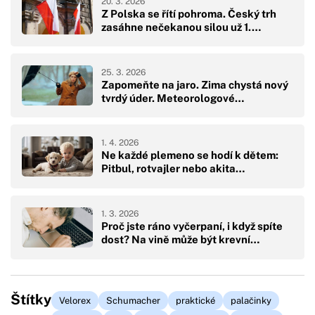
20. 3. 2026
Z Polska se řítí pohroma. Český trh
zasáhne nečekanou silou už 1.…
25. 3. 2026
Zapomeňte na jaro. Zima chystá nový
tvrdý úder. Meteorologové…
1. 4. 2026
Ne každé plemeno se hodí k dětem:
Pitbul, rotvajler nebo akita…
1. 3. 2026
Proč jste ráno vyčerpaní, i když spíte
dost? Na vině může být krevní…
Štítky
Velorex
Schumacher
praktické
palačinky