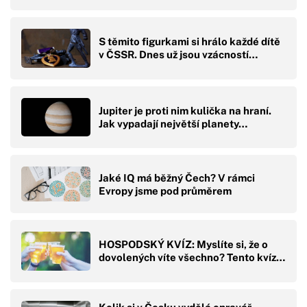
S těmito figurkami si hrálo každé dítě
v ČSSR. Dnes už jsou vzácností…
Jupiter je proti nim kulička na hraní.
Jak vypadají největší planety…
Jaké IQ má běžný Čech? V rámci
Evropy jsme pod průměrem
HOSPODSKÝ KVÍZ: Myslíte si, že o
dovolených víte všechno? Tento kvíz…