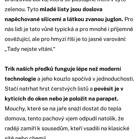
zelenou. Tyto
mladé listy jsou doslova
napěchované silicemi a látkou zvanou juglon.
Pro
nás lidi je tato vůně typická a pro mnohé i příjemně
osvěžující, ale pro hmyzí říši je to jasné varování:
„Tady nejste vítáni.“
Trik našich předků funguje lépe než moderní
technologie
a jeho kouzlo spočívá v jednoduchosti.
Stačí natrhat hrst čerstvých listů a
pověsit je v
kyticích do oken nebo je položit na parapet.
Mouchy, které se na jaře snaží dostat do tepla
domova, tento pachový vjem odpudí natolik, že
raději zamíří k sousedům, kteří vsadili na klasické
sítě nebo chemii.