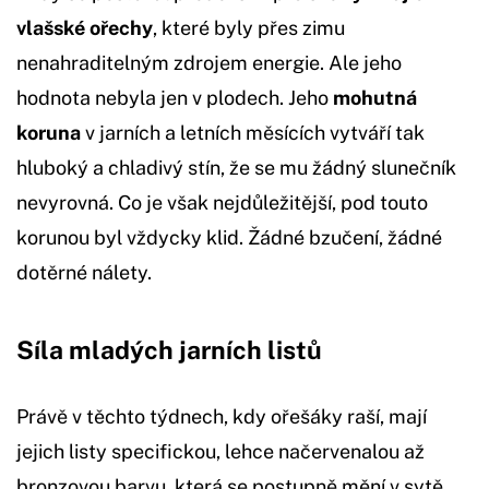
vlašské ořechy
, které byly přes zimu
nenahraditelným zdrojem energie. Ale jeho
hodnota nebyla jen v plodech. Jeho
mohutná
koruna
v jarních a letních měsících vytváří tak
hluboký a chladivý stín, že se mu žádný slunečník
nevyrovná. Co je však nejdůležitější, pod touto
korunou byl vždycky klid. Žádné bzučení, žádné
dotěrné nálety.
Síla mladých jarních listů
Právě v těchto týdnech, kdy ořešáky raší, mají
jejich listy specifickou, lehce načervenalou až
bronzovou barvu, která se postupně mění v sytě