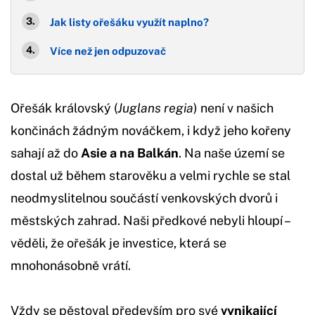
Jak listy ořešáku využít naplno?
Více než jen odpuzovač
Ořešák královský (
Juglans regia
) není v našich
končinách žádným nováčkem, i když jeho kořeny
sahají až do
Asie a na Balkán
. Na naše území se
dostal už během starověku a velmi rychle se stal
neodmyslitelnou součástí venkovských dvorů i
městských zahrad. Naši předkové nebyli hloupí –
věděli, že ořešák je investice, která se
mnohonásobně vrátí.
Vždy se pěstoval především pro své
vynikající