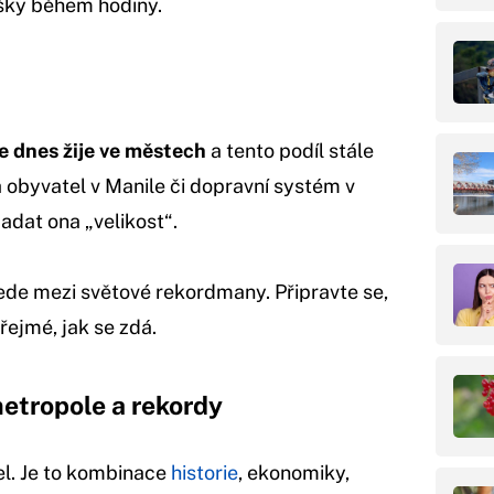
ěšky během hodiny.
e dnes žije ve městech
a tento podíl stále
a obyvatel v Manile či dopravní systém v
adat ona „velikost“.
ede mezi světové rekordmany. Připravte se,
ejmé, jak se zdá.
etropole a rekordy
el. Je to kombinace
historie
, ekonomiky,