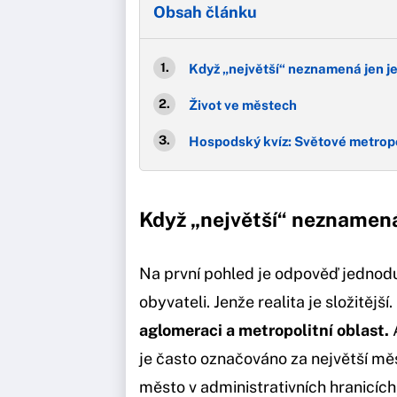
Obsah článku
Když „největší“ neznamená jen je
Život ve městech
Hospodský kvíz: Světové metrop
Když „největší“ neznamená
Na první pohled je odpověď jednoduc
obyvateli. Jenže realita je složitější.
aglomeraci a metropolitní oblast.
A
je často označováno za největší m
město v administrativních hranicích,