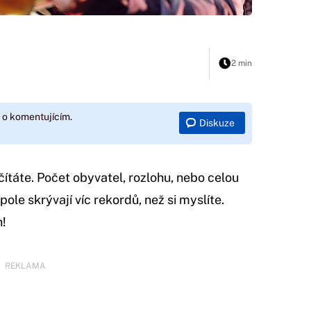
2 min
 o komentujícím.
Diskuze
čítáte. Počet obyvatel, rozlohu, nebo celou
le skrývají víc rekordů, než si myslíte.
h!
REKLAMA