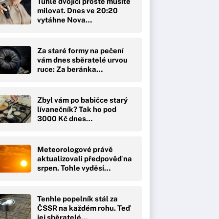
Tuhle dvojici prostě musíte
milovat. Dnes ve 20:20
vytáhne Nova…
Za staré formy na pečení
vám dnes sběratelé urvou
ruce: Za beránka…
Zbyl vám po babičce starý
lívanečník? Tak ho pod
3000 Kč dnes…
Meteorologové právě
aktualizovali předpověď na
srpen. Tohle vyděsí…
Tenhle popelník stál za
ČSSR na každém rohu. Teď
jej sběratelé…