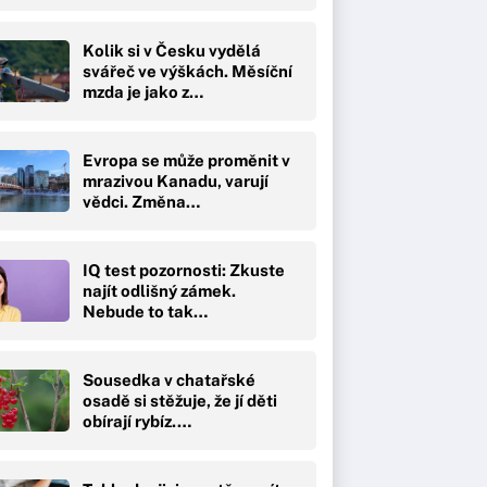
Kolik si v Česku vydělá
svářeč ve výškách. Měsíční
mzda je jako z…
Evropa se může proměnit v
mrazivou Kanadu, varují
vědci. Změna…
IQ test pozornosti: Zkuste
najít odlišný zámek.
Nebude to tak…
Sousedka v chatařské
osadě si stěžuje, že jí děti
obírají rybíz.…