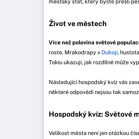
městský stát, který byste přešli p
Život ve městech
Více než polovina světové populac
roste. Mrakodrapy v
Dubaji
, hustot
Tokiu ukazují, jak rozdílně může vyp
Následující hospodský kvíz vás zav
některé odpovědi nejsou tak samozř
Hospodský kvíz: Světové m
Velikost města není jen otázkou čís