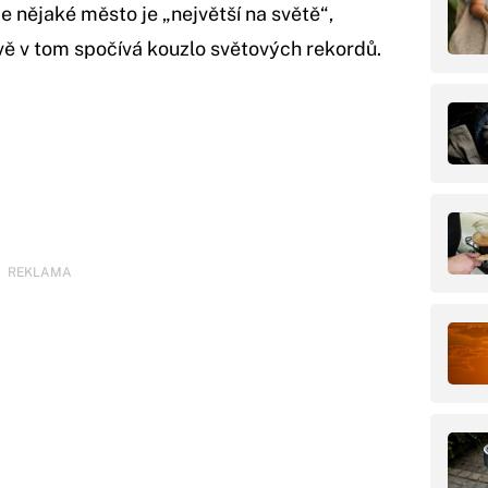
 že nějaké město je „největší na světě“,
ě v tom spočívá kouzlo světových rekordů.
REKLAMA