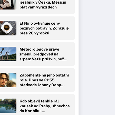
jeřábník v Česku. Měsíční
plat vám vyrazí dech
El Niño ovlivňuje ceny
běžných potravin. Zdražuje
přes 20 výrobků
Meteorologové právě
změnili předpověď na
srpen: Větší průšvih, než…
Zapomeňte na jeho ostatní
role. Dnes ve 21:55
předvede Johnny Depp…
Kdo objevil tenhle ráj
kousek od Prahy, už nechce
do Karibiku.…