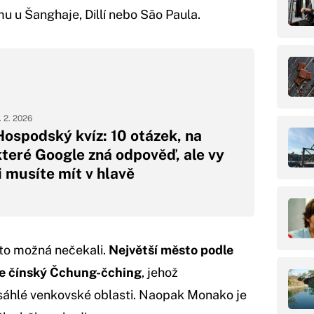
mu u Šanghaje, Dillí nebo São Paula.
. 2. 2026
Hospodský kvíz: 10 otázek, na
které Google zná odpověď, ale vy
ji musíte mít v hlavě
 to možná nečekali.
Největší město podle
ale čínský Čchung-čching
, jehož
ozsáhlé venkovské oblasti. Naopak Monako je