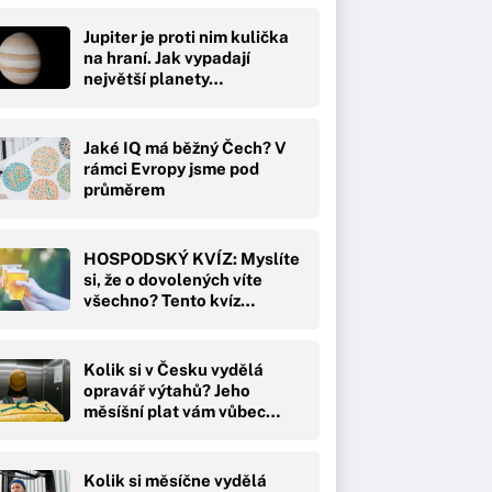
Jupiter je proti nim kulička
na hraní. Jak vypadají
největší planety…
Jaké IQ má běžný Čech? V
rámci Evropy jsme pod
průměrem
HOSPODSKÝ KVÍZ: Myslíte
si, že o dovolených víte
všechno? Tento kvíz…
Kolik si v Česku vydělá
opravář výtahů? Jeho
měsíšní plat vám vůbec…
Kolik si měsíčne vydělá