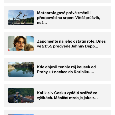
Meteorologové právě změnili
předpověď na srpen: Větší průšvih,
než…
Zapomeňte na jeho ostatní role. Dnes
ve 21:55 předvede Johnny Depp…
Kdo objevil tenhle ráj kousek od
Prahy, už nechce do Karibiku.…
Kolik si v Česku vydělá svářeč ve
výškách. Měsíční mzda je jako z…