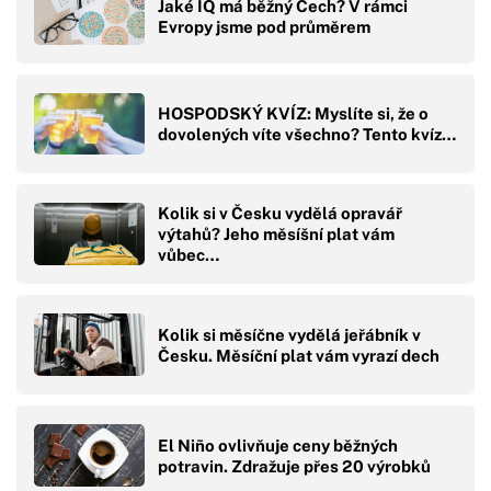
Jaké IQ má běžný Čech? V rámci
Evropy jsme pod průměrem
HOSPODSKÝ KVÍZ: Myslíte si, že o
dovolených víte všechno? Tento kvíz…
Kolik si v Česku vydělá opravář
výtahů? Jeho měsíšní plat vám
vůbec…
Kolik si měsíčne vydělá jeřábník v
Česku. Měsíční plat vám vyrazí dech
El Niño ovlivňuje ceny běžných
potravin. Zdražuje přes 20 výrobků