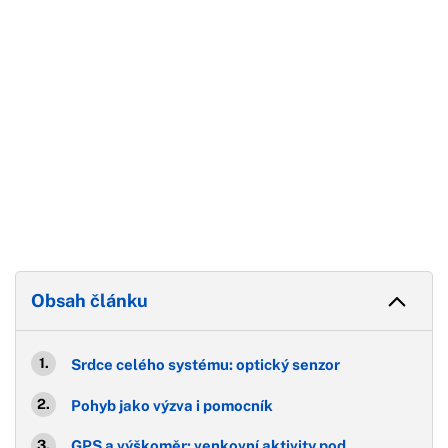
Obsah článku
Srdce celého systému: optický senzor
Pohyb jako výzva i pomocník
GPS a výškoměr: venkovní aktivity pod