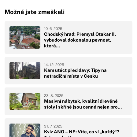
Možná jste zmeškali
10. 6. 2025
Chodský hrad: Přemysl Otakar II.
vybudoval dokonalou pevnost,
která…
14. 12. 2025
Kam utéct před davy: Tipy na
netradiční místa v Česku
23. 8. 2025
Masivní nábytek, kvalitní dřevěné
stoly i skříně jsou cenné nejen pro…
31. 7. 2025
Kvíz ANO – NE: Víte, co ví „každý“?