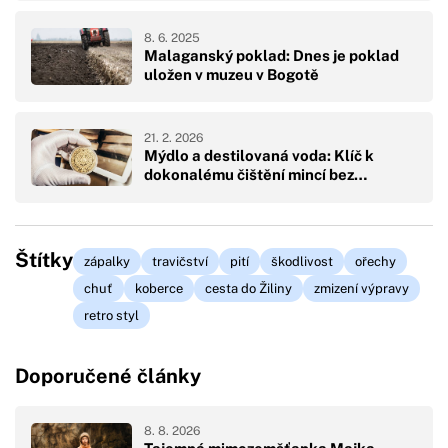
8. 6. 2025
Malaganský poklad: Dnes je poklad
uložen v muzeu v Bogotě
21. 2. 2026
Mýdlo a destilovaná voda: Klíč k
dokonalému čištění mincí bez…
Štítky
zápalky
travičství
pití
škodlivost
ořechy
chuť
koberce
cesta do Žiliny
zmizení výpravy
retro styl
Doporučené články
8. 8. 2026