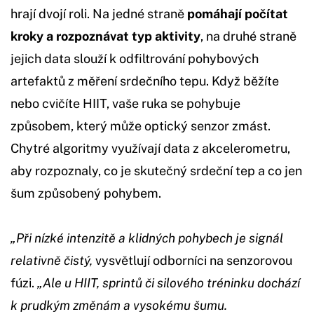
hrají dvojí roli. Na jedné straně
pomáhají počítat
kroky a rozpoznávat typ aktivity
, na druhé straně
jejich data slouží k odfiltrování pohybových
artefaktů z měření srdečního tepu. Když běžíte
nebo cvičíte HIIT, vaše ruka se pohybuje
způsobem, který může optický senzor zmást.
Chytré algoritmy využívají data z akcelerometru,
aby rozpoznaly, co je skutečný srdeční tep a co jen
šum způsobený pohybem.
„Při nízké intenzitě a klidných pohybech je signál
relativně čistý,
vysvětlují odborníci na senzorovou
fúzi.
„Ale u HIIT, sprintů či silového tréninku dochází
k prudkým změnám a vysokému šumu.