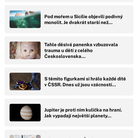
Pod mořem u Sicílie objevili podivný
monolit. Je dvakrát starší než…
Tahle děsivá panenka vzbuzovala
trauma u dětí z celého
Československa…
S těmito figurkami si hrálo každé dítě
v ČSSR. Dnes už jsou vzácností…
Jupiter je proti nim kulička na hraní.
Jak vypadají největší planety…