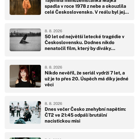
Tajemná mimozemšťanka Majka
spadla v roce 1978 z nebe a okouzlila
celé Československo. V reálu byl její
pád hodně drsný
8. 8. 2026
50 let od největší letecké tragédie v
Československu. Dodnes nikdo
nenatočil film, který by diváky
přikoval k obrazovkám
8. 8. 2026
Nikdo nevěřil, že seriál vydrží 7 let, a
už je to přes 20. Úspěch má díky jedné
věci
8. 8. 2026
Dnes večer Česko znehybní napětím:
ČT2 ve 21:45 odpálí brutální
nacistickou misi