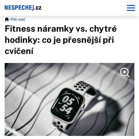
Pel-mel
Fitness náramky vs. chytré
hodinky: co je přesnější při
cvičení