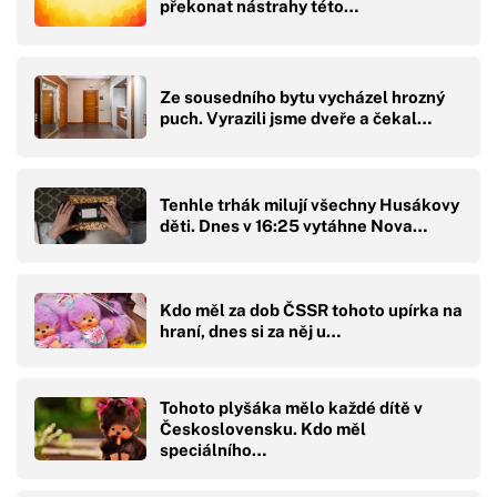
překonat nástrahy této…
Ze sousedního bytu vycházel hrozný
puch. Vyrazili jsme dveře a čekal…
Tenhle trhák milují všechny Husákovy
děti. Dnes v 16:25 vytáhne Nova…
Kdo měl za dob ČSSR tohoto upírka na
hraní, dnes si za něj u…
Tohoto plyšáka mělo každé dítě v
Československu. Kdo měl
speciálního…