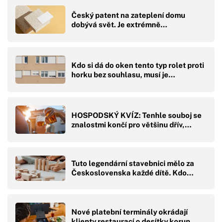
Český patent na zateplení domu
dobývá svět. Je extrémně…
Kdo si dá do oken tento typ rolet proti
horku bez souhlasu, musí je…
HOSPODSKÝ KVÍZ: Tenhle souboj se
znalostmi končí pro většinu dřív,…
Tuto legendární stavebnici mělo za
Československa každé dítě. Kdo…
Nové platební terminály okrádají
klienty restaurací o desítky korun.…