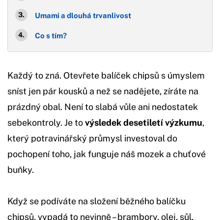
Umami a dlouhá trvanlivost
Co s tím?
Každý to zná. Otevřete balíček chipsů s úmyslem
sníst jen pár kousků a než se nadějete, zíráte na
prázdný obal. Není to slabá vůle ani nedostatek
sebekontroly. Je to
výsledek desetiletí výzkumu
,
který potravinářský průmysl investoval do
pochopení toho, jak funguje náš mozek a chuťové
buňky.
Když se podíváte na složení běžného balíčku
chipsů, vypadá to nevinně – brambory, olej, sůl,