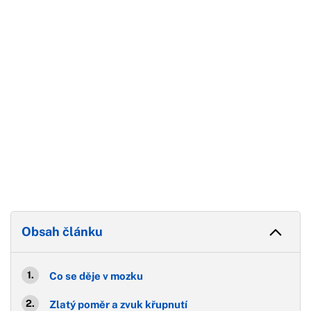
Konec reklamy
Obsah článku
Co se děje v mozku
Zlatý poměr a zvuk křupnutí