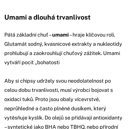
Umami a dlouhá trvanlivost
Pátá základní chuť –
umami
– hraje klíčovou roli.
Glutamát sodný, kvasnicové extrakty a nukleotidy
prohlubují a zaokrouhlují chuťový zážitek. Umami
vytváří pocit „bohatosti
Aby si chipsy udržely svou neodolatelnost po
celou dobu trvanlivosti, musí výrobci bojovat s
oxidací tuků. Proto jsou obaly vícevrstvé,
neprůhledné a často plněné dusíkem, který
vytěsňuje kyslík. Do olejů se přidávají antioxidanty
– syntetické jako BHA nebo TBHQ, nebo přírodní