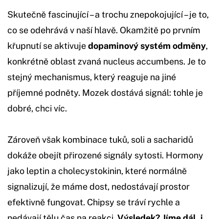
Skutečně fascinující – a trochu znepokojující – je to,
co se odehrává v naší hlavě. Okamžitě po prvním
křupnutí se aktivuje
dopaminový systém odměny
,
konkrétně oblast zvaná nucleus accumbens. Je to
stejný mechanismus, který reaguje na jiné
příjemné podněty. Mozek dostává signál: tohle je
dobré, chci víc.
Zároveň však kombinace tuků, soli a sacharidů
dokáže obejít přirozené signály sytosti. Hormony
jako leptin a cholecystokinin, které normálně
signalizují, že máme dost, nedostávají prostor
efektivně fungovat. Chipsy se tráví rychle a
nedávají tělu čas na reakci.
Výsledek? Jíme dál, i