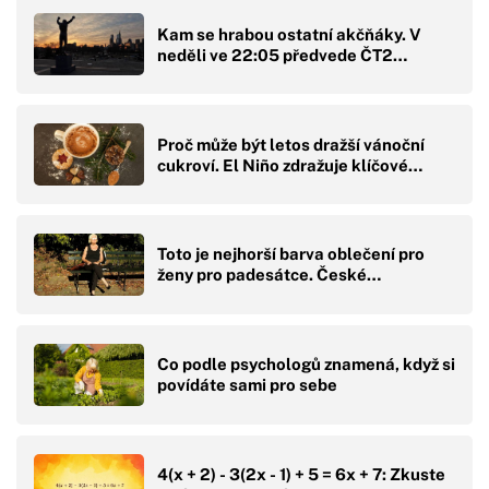
Kam se hrabou ostatní akčňáky. V
neděli ve 22:05 předvede ČT2…
Proč může být letos dražší vánoční
cukroví. El Niño zdražuje klíčové…
Toto je nejhorší barva oblečení pro
ženy pro padesátce. České…
Co podle psychologů znamená, když si
povídáte sami pro sebe
4(x + 2) - 3(2x - 1) + 5 = 6x + 7: Zkuste