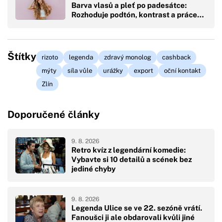
Barva vlasů a pleť po padesátce:
Rozhoduje podtón, kontrast a práce…
Štítky
rizoto
legenda
zdravý monolog
cashback
mýty
síla vůle
urážky
export
oční kontakt
Zlín
Doporučené články
9. 8. 2026
Retro kvíz z legendární komedie:
Vybavte si 10 detailů a scének bez
jediné chyby
9. 8. 2026
Legenda Ulice se ve 22. sezóně vrátí.
Fanoušci ji ale obdarovali kvůli jiné