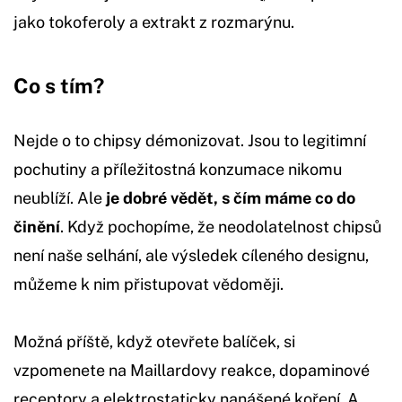
jako tokoferoly a extrakt z rozmarýnu.
Co s tím?
Nejde o to chipsy démonizovat. Jsou to legitimní
pochutiny a příležitostná konzumace nikomu
neublíží. Ale
je dobré vědět, s čím máme co do
činění
. Když pochopíme, že neodolatelnost chipsů
není naše selhání, ale výsledek cíleného designu,
můžeme k nim přistupovat vědoměji.
Možná příště, když otevřete balíček, si
vzpomenete na Maillardovy reakce, dopaminové
receptory a elektrostaticky nanášené koření. A