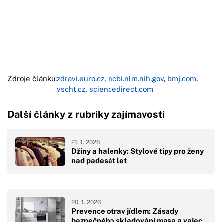
Zdroje článku:
zdravi.euro.cz
,
ncbi.nlm.nih.gov
,
bmj.com
,
vscht.cz
,
sciencedirect.com
Další články z rubriky zajímavosti
21. 1. 2026
Džíny a halenky: Stylové tipy pro ženy
nad padesát let
20. 1. 2026
Prevence otrav jídlem: Zásady
bezpečného skladování masa a vajec