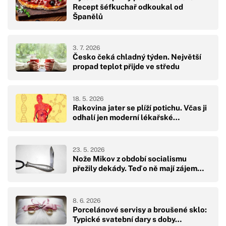
Recept šéfkuchař odkoukal od
Španělů
3. 7. 2026
Česko čeká chladný týden. Největší
propad teplot přijde ve středu
18. 5. 2026
Rakovina jater se plíží potichu. Včas ji
odhalí jen moderní lékařské…
23. 5. 2026
Nože Mikov z období socialismu
přežily dekády. Teď o ně mají zájem…
8. 6. 2026
Porcelánové servisy a broušené sklo:
Typické svatební dary s doby…