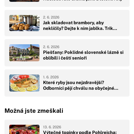
2. 6. 2026
Jak skladovat brambory, aby
neklíčily? Dejte k nim jablka. Trik…
2. 6. 2026
Piešťany: Poklidné slovenské lázně si
oblíbili i čeští senioři
1. 6. 2026
Které ryby jsou nejzdravější?
Odborníci pějí chválu na obyčejné…
Možná jste zmeškali
13. 6. 2026
Výtečné topinky podle Pohlreicha: