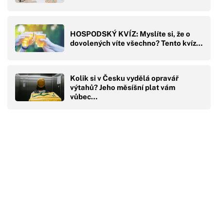
HOSPODSKÝ KVÍZ: Myslíte si, že o
dovolených víte všechno? Tento kvíz…
Kolik si v Česku vydělá opravář
výtahů? Jeho měsíšní plat vám
vůbec…