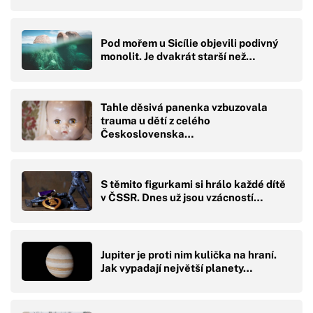
Pod mořem u Sicílie objevili podivný
monolit. Je dvakrát starší než…
Tahle děsivá panenka vzbuzovala
trauma u dětí z celého
Československa…
S těmito figurkami si hrálo každé dítě
v ČSSR. Dnes už jsou vzácností…
Jupiter je proti nim kulička na hraní.
Jak vypadají největší planety…