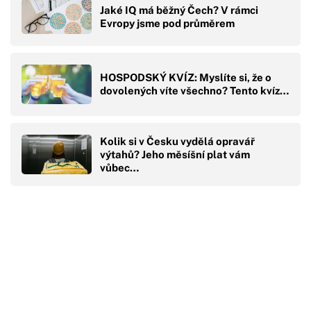
Jaké IQ má běžný Čech? V rámci
Evropy jsme pod průměrem
HOSPODSKÝ KVÍZ: Myslíte si, že o
dovolených víte všechno? Tento kvíz…
Kolik si v Česku vydělá opravář
výtahů? Jeho měsíšní plat vám
vůbec…