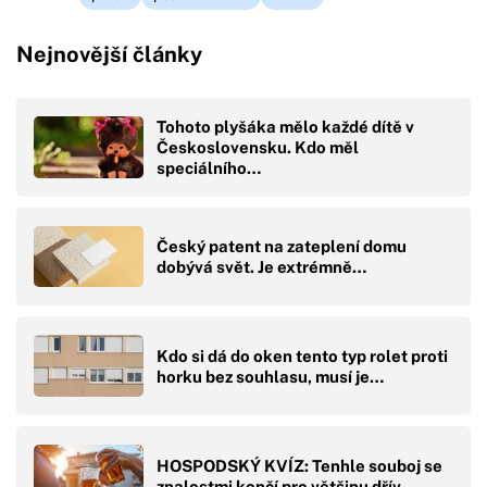
Nejnovější články
Tohoto plyšáka mělo každé dítě v
Československu. Kdo měl
speciálního…
Český patent na zateplení domu
dobývá svět. Je extrémně…
Kdo si dá do oken tento typ rolet proti
horku bez souhlasu, musí je…
HOSPODSKÝ KVÍZ: Tenhle souboj se
znalostmi končí pro většinu dřív,…