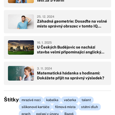
test za 5 vteřin
25. 12. 2024
Záhadná geometrie: Dosaďte na volné
místo správný obrazec v tomto IQ…
16. 1. 2025
U Českých Budějovic se nachází
stavba velmi připomínající anglický…
3. 11. 2024
Matematická hádanka s hodinami:
Dokážete přijít na správný výsledek?
Štítky
mrazivé noci
kabelka
večerka
talent
silikonové kartáče
filmová místa
státní dluh
prach
počasí v únoru
Bazoš