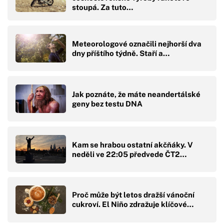
stoupá. Za tuto…
Meteorologové označili nejhorší dva
dny příštího týdně. Staří a…
Jak poznáte, že máte neandertálské
geny bez testu DNA
Kam se hrabou ostatní akčňáky. V
neděli ve 22:05 předvede ČT2…
Proč může být letos dražší vánoční
cukroví. El Niño zdražuje klíčové…