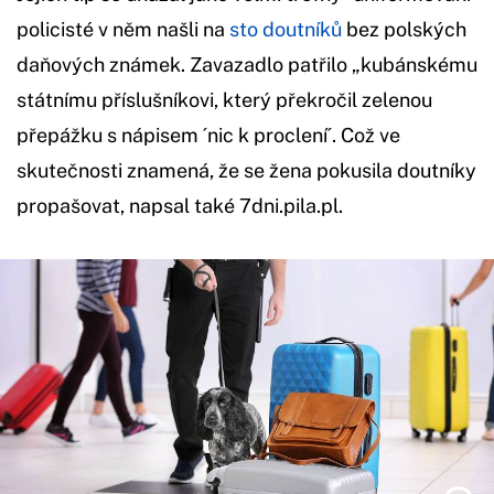
policisté v něm našli na
sto doutníků
bez polských
daňových známek. Zavazadlo patřilo „kubánskému
státnímu příslušníkovi, který překročil zelenou
přepážku s nápisem ´nic k proclení´. Což ve
skutečnosti znamená, že se žena pokusila doutníky
propašovat, napsal také 7dni.pila.pl.