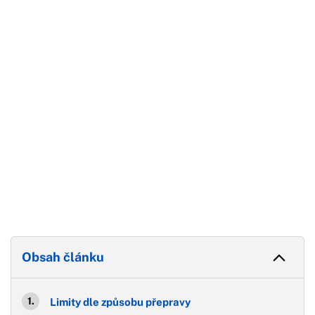
Začátek reklamy
Konec reklamy
Obsah článku
Limity dle způsobu přepravy