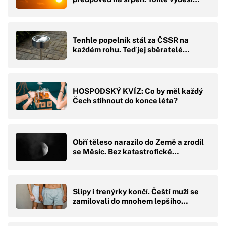
Tenhle popelník stál za ČSSR na
každém rohu. Teď jej sběratelé…
HOSPODSKÝ KVÍZ: Co by měl každý
Čech stihnout do konce léta?
Obří těleso narazilo do Země a zrodil
se Měsíc. Bez katastrofické…
Slipy i trenýrky končí. Čeští muži se
zamilovali do mnohem lepšího…