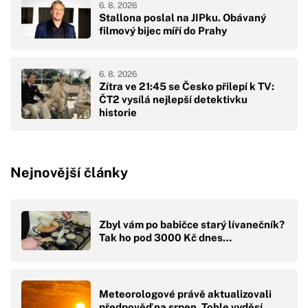
6. 8. 2026
Stallona poslal na JIPku. Obávaný
filmový bijec míří do Prahy
6. 8. 2026
Zítra ve 21:45 se Česko přilepí k TV:
ČT2 vysílá nejlepší detektivku
historie
Nejnovější články
Zbyl vám po babičce starý lívanečník?
Tak ho pod 3000 Kč dnes…
Meteorologové právě aktualizovali
předpověď na srpen. Tohle vyděsí…