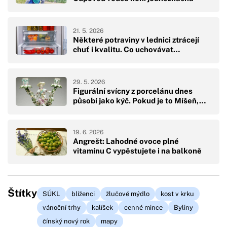
21. 5. 2026
Některé potraviny v lednici ztrácejí
chuť i kvalitu. Co uchovávat…
29. 5. 2026
Figurální svícny z porcelánu dnes
působí jako kýč. Pokud je to Míšeň,…
19. 6. 2026
Angrešt: Lahodné ovoce plné
vitamínu C vypěstujete i na balkoně
Štítky
SÚKL
blíženci
žlučové mýdlo
kost v krku
vánoční trhy
kalíšek
cenné mince
Byliny
čínský nový rok
mapy