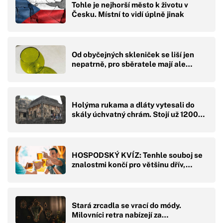
Tohle je nejhorší město k životu v
Česku. Místní to vidí úplně jinak
Od obyčejných skleniček se liší jen
nepatrně, pro sběratele mají ale…
Holýma rukama a dláty vytesali do
skály úchvatný chrám. Stojí už 1200…
HOSPODSKÝ KVÍZ: Tenhle souboj se
znalostmi končí pro většinu dřív,…
Stará zrcadla se vrací do módy.
Milovníci retra nabízejí za…