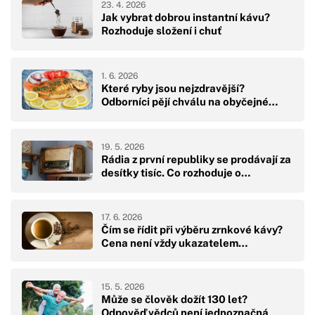
23. 4. 2026
Jak vybrat dobrou instantní kávu?
Rozhoduje složení i chuť
1. 6. 2026
Které ryby jsou nejzdravější?
Odborníci pějí chválu na obyčejné…
19. 5. 2026
Rádia z první republiky se prodávají za
desítky tisíc. Co rozhoduje o…
17. 6. 2026
Čím se řídit při výběru zrnkové kávy?
Cena není vždy ukazatelem…
15. 5. 2026
Může se člověk dožít 130 let?
Odpověď vědců není jednoznačná