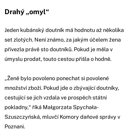
Drahý „omyl“
Jeden kubánský doutník má hodnotu až několika
set zlotých. Není známo, za jakým účelem žena
přivezla právě sto doutníků. Pokud je měla v
úmyslu prodat, touto cestou přišla o hodně.
„Ženě bylo povoleno ponechat si povolené
množství zboží. Pokud jde o zbývající doutníky,
cestující se jich vzdala ve prospěch státní
pokladny,“ říká Małgorzata Spychała-
Szuszczyńská, mluvčí Komory daňové správy v
Poznani.