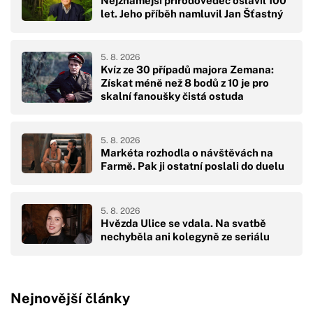
Nejznámější přírodovědec oslavil 100
let. Jeho příběh namluvil Jan Šťastný
5. 8. 2026
Kvíz ze 30 případů majora Zemana:
Získat méně než 8 bodů z 10 je pro
skalní fanoušky čistá ostuda
5. 8. 2026
Markéta rozhodla o návštěvách na
Farmě. Pak ji ostatní poslali do duelu
5. 8. 2026
Hvězda Ulice se vdala. Na svatbě
nechyběla ani kolegyně ze seriálu
Nejnovější články