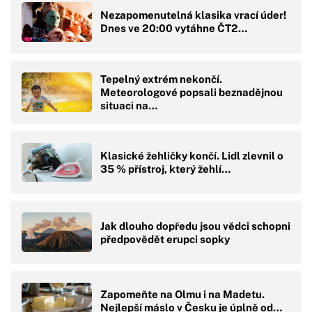
Nezapomenutelná klasika vrací úder!
Dnes ve 20:00 vytáhne ČT2…
Tepelný extrém nekončí.
Meteorologové popsali beznadějnou
situaci na…
Klasické žehličky končí. Lidl zlevnil o
35 % přístroj, který žehlí…
Jak dlouho dopředu jsou vědci schopni
předpovědět erupci sopky
Zapomeňte na Olmu i na Madetu.
Nejlepší máslo v Česku je úplně od…