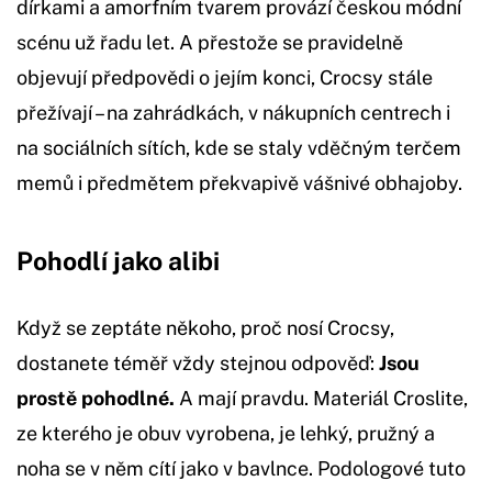
dírkami a amorfním tvarem provází českou módní
scénu už řadu let. A přestože se pravidelně
objevují předpovědi o jejím konci, Crocsy stále
přežívají – na zahrádkách, v nákupních centrech i
na sociálních sítích, kde se staly vděčným terčem
memů i předmětem překvapivě vášnivé obhajoby.
Pohodlí jako alibi
Když se zeptáte někoho, proč nosí Crocsy,
dostanete téměř vždy stejnou odpověď:
Jsou
prostě pohodlné.
A mají pravdu. Materiál Croslite,
ze kterého je obuv vyrobena, je lehký, pružný a
noha se v něm cítí jako v bavlnce. Podologové tuto