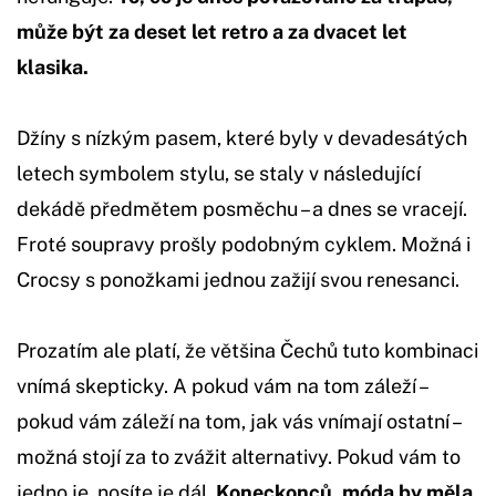
může být za deset let retro a za dvacet let
klasika.
Džíny s nízkým pasem, které byly v devadesátých
letech symbolem stylu, se staly v následující
dekádě předmětem posměchu – a dnes se vracejí.
Froté soupravy prošly podobným cyklem. Možná i
Crocsy s ponožkami jednou zažijí svou renesanci.
Prozatím ale platí, že většina Čechů tuto kombinaci
vnímá skepticky. A pokud vám na tom záleží –
pokud vám záleží na tom, jak vás vnímají ostatní –
možná stojí za to zvážit alternativy. Pokud vám to
jedno je, nosíte je dál.
Koneckonců, móda by měla