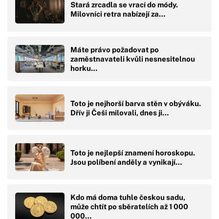
Stará zrcadla se vrací do módy.
Milovníci retra nabízejí za…
Máte právo požadovat po
zaměstnavateli kvůli nesnesitelnou
horku…
Toto je nejhorší barva stěn v obýváku.
Dřív ji Češi milovali, dnes ji…
Toto je nejlepší znamení horoskopu.
Jsou políbení anděly a vynikají…
Kdo má doma tuhle českou sadu,
může chtít po sběratelích až 1 000
000…