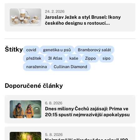
24. 2. 2026
Jaroslav Ježek a styl Brusel: Ikony
českého designu s rostoucí…
Štítky
covid
genetika u psů
Bramborový salát
přežitek
3I Atlas
kaše
Zippo
sipo
naraženina
Cullinan Diamond
Doporučené články
6. 8. 2026
Dnes miliony Čechů zajásají: Prima ve
20:15 spustí nejmrazivější apokalypsu
5. 8. 2026