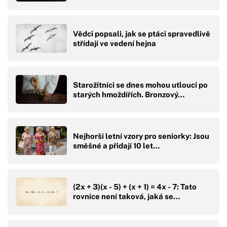
Vědci popsali, jak se ptáci spravedlivě
střídají ve vedení hejna
Starožitníci se dnes mohou utlouci po
starých hmoždířích. Bronzový…
Nejhorší letní vzory pro seniorky: Jsou
směšné a přidají 10 let…
(2x + 3)(x - 5) + (x + 1) = 4x - 7: Tato
rovnice není taková, jaká se…