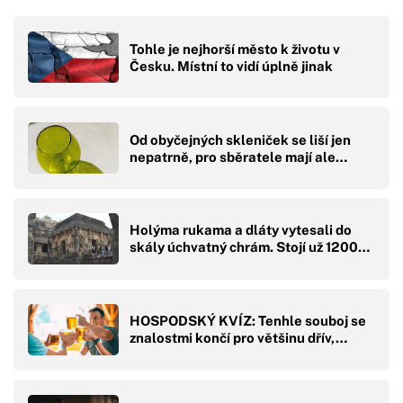
Tohle je nejhorší město k životu v
Česku. Místní to vidí úplně jinak
Od obyčejných skleniček se liší jen
nepatrně, pro sběratele mají ale…
Holýma rukama a dláty vytesali do
skály úchvatný chrám. Stojí už 1200…
HOSPODSKÝ KVÍZ: Tenhle souboj se
znalostmi končí pro většinu dřív,…