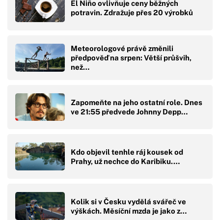
El Niño ovlivňuje ceny běžných
potravin. Zdražuje přes 20 výrobků
Meteorologové právě změnili
předpověď na srpen: Větší průšvih,
než…
Zapomeňte na jeho ostatní role. Dnes
ve 21:55 předvede Johnny Depp…
Kdo objevil tenhle ráj kousek od
Prahy, už nechce do Karibiku.…
Kolik si v Česku vydělá svářeč ve
výškách. Měsíční mzda je jako z…