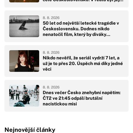
pád hodně drsný
8. 8. 2026
50 let od největší letecké tragédie v
Československu. Dodnes nikdo
nenatočil film, který by diváky
přikoval k obrazovkám
8. 8. 2026
Nikdo nevěřil, že seriál vydrží 7 let, a
už je to přes 20. Úspěch má díky jedné
věci
8. 8. 2026
Dnes večer Česko znehybní napětím:
ČT2 ve 21:45 odpálí brutální
nacistickou misi
Nejnovější články