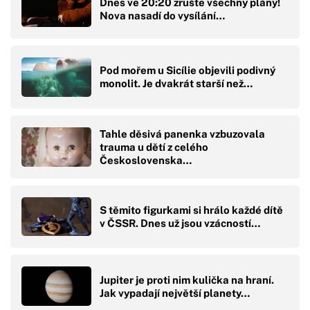
Dnes ve 20:20 zrušte všechny plány!
Nova nasadí do vysílání…
Pod mořem u Sicílie objevili podivný
monolit. Je dvakrát starší než…
Tahle děsivá panenka vzbuzovala
trauma u dětí z celého
Československa…
S těmito figurkami si hrálo každé dítě
v ČSSR. Dnes už jsou vzácností…
Jupiter je proti nim kulička na hraní.
Jak vypadají největší planety…