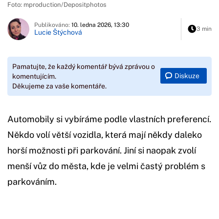
Foto: mproduction/Depositphotos
Publikováno:
10. ledna 2026, 13:30
3 min
Lucie Štýchová
Pamatujte, že každý komentář bývá zprávou o
Diskuze
komentujícím.
Děkujeme za vaše komentáře.
Automobily si vybíráme podle vlastních preferencí.
Někdo volí větší vozidla, která mají někdy daleko
horší možnosti při parkování. Jiní si naopak zvolí
menší vůz do města, kde je velmi častý problém s
parkováním.
Začátek reklamy