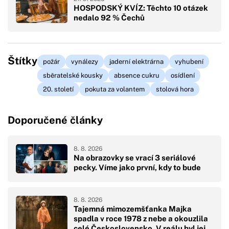
HOSPODSKÝ KVÍZ: Těchto 10 otázek
nedalo 92 % Čechů
Štítky
požár
vynálezy
jaderní elektrárna
vyhubení
sběratelské kousky
absence cukru
osídlení
20. století
pokuta za volantem
stolová hora
Doporučené články
8. 8. 2026
Na obrazovky se vrací 3 seriálové
pecky. Víme jako první, kdy to bude
8. 8. 2026
Tajemná mimozemšťanka Majka
spadla v roce 1978 z nebe a okouzlila
celé Československo. V reálu byl její