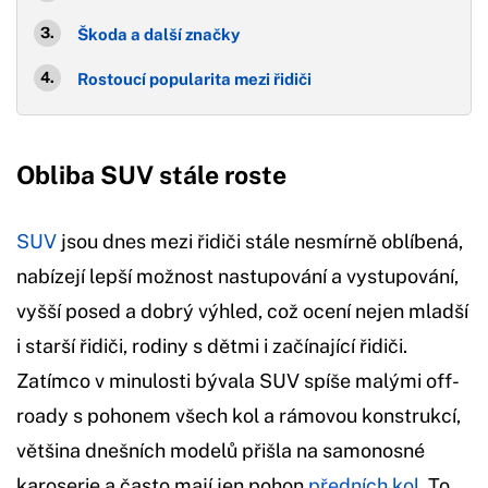
Škoda a další značky
Rostoucí popularita mezi řidiči
Obliba SUV stále roste
SUV
jsou dnes mezi řidiči stále nesmírně oblíbená,
nabízejí lepší možnost nastupování a vystupování,
vyšší posed a dobrý výhled, což ocení nejen mladší
i starší řidiči, rodiny s dětmi i začínající řidiči.
Zatímco v minulosti bývala SUV spíše malými off-
roady s pohonem všech kol a rámovou konstrukcí,
většina dnešních modelů přišla na samonosné
karoserie a často mají jen pohon
předních kol.
To