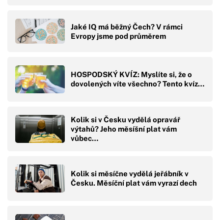
Jaké IQ má běžný Čech? V rámci
Evropy jsme pod průměrem
HOSPODSKÝ KVÍZ: Myslíte si, že o
dovolených víte všechno? Tento kvíz…
Kolik si v Česku vydělá opravář
výtahů? Jeho měsíšní plat vám
vůbec…
Kolik si měsíčne vydělá jeřábník v
Česku. Měsíční plat vám vyrazí dech