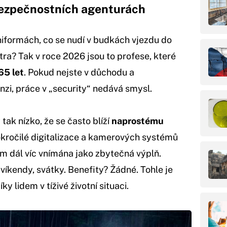
 bezpečnostních agenturách
iformách, co se nudí v budkách vjezdu do
ra? Tak v roce 2026 jsou to profese, které
65 let
. Pokud nejste v důchodu a
enzi, práce v „security“ nedává smysl.
ak nízko, že se často blíží
naprostému
okročilé digitalizace a kamerových systémů
čím dál víc vnímána jako zbytečná výplň.
víkendy, svátky. Benefity? Žádné. Tohle je
ky lidem v tíživé životní situaci.