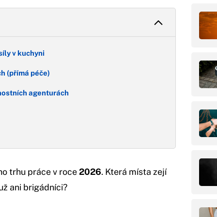
íly v kuchyni
ch (přímá péče)
čnostních agenturách
ho trhu práce v roce
2026
. Která místa zejí
už ani brigádníci?