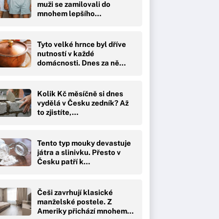
muži se zamilovali do
mnohem lepšího…
Tyto velké hrnce byl dříve
nutností v každé
domácnosti. Dnes za ně…
Kolik Kč měsíčně si dnes
vydělá v Česku zedník? Až
to zjistíte,…
Tento typ mouky devastuje
játra a slinivku. Přesto v
Česku patří k…
Češi zavrhují klasické
manželské postele. Z
Ameriky přichází mnohem…