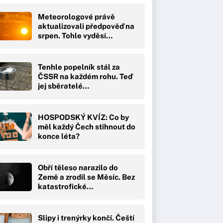
Meteorologové právě
aktualizovali předpověď na
srpen. Tohle vyděsí…
Tenhle popelník stál za
ČSSR na každém rohu. Teď
jej sběratelé…
HOSPODSKÝ KVÍZ: Co by
měl každý Čech stihnout do
konce léta?
Obří těleso narazilo do
Země a zrodil se Měsíc. Bez
katastrofické…
Slipy i trenýrky končí. Čeští