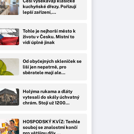
Češi vysekávají klasické
kuchyňské dřezy. Pořizují
lepší zařízení,…
Tohle je nejhorší město k
životu v Česku. Místní to
vidí úplně jinak
Od obyčejných skleniček se
liší jen nepatrně, pro
sběratele mají ale…
Holýma rukama a dláty
vytesali do skály úchvatný
chrám. Stojí už 1200…
HOSPODSKÝ KVÍZ: Tenhle
souboj se znalostmi končí
pro většinu dřív,…