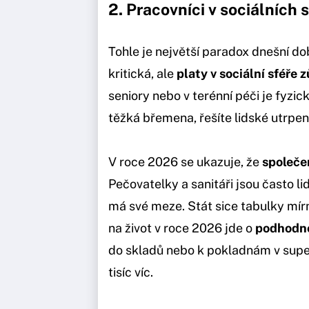
2. Pracovníci v sociálních
Tohle je největší paradox dnešní do
kritická, ale
platy v sociální sféře 
seniory nebo v terénní péči je fyzi
těžká břemena, řešíte lidské utrpe
V roce 2026 se ukazuje, že
společe
Pečovatelky a sanitáři jsou často li
má své meze. Stát sice tabulky mírně
na život v roce 2026 jde o
podhodno
do skladů nebo k pokladnám v super
tisíc víc.