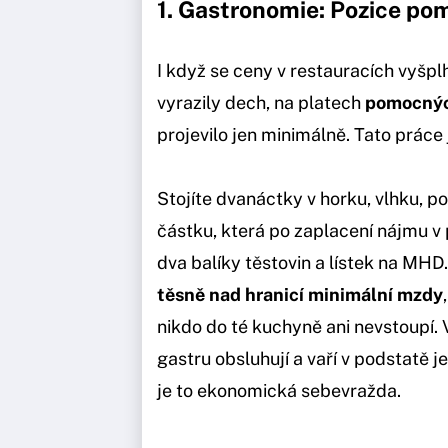
1. Gastronomie: Pozice pom
I když se ceny v restauracích vyšpl
vyrazily dech, na platech
pomocnýc
projevilo jen minimálně. Tato práce
Stojíte dvanáctky v horku, vlhku,
částku, která po zaplacení nájmu 
dva balíky těstovin a lístek na MHD
těsně nad hranicí minimální mzdy
nikdo do té kuchyně ani nevstoupí.
gastru obsluhují a vaří v podstatě 
je to ekonomická sebevražda.