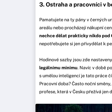
3. Ostraha a pracovníci v
Pamatujete na ty pány v černých un
areálu nebo procházejí nákupní cent
nechce dělat prakticky nikdo pod 
nepotřebujete si jen přivydělat k p
Hodinové sazby jsou zde nastaveny t
legálnímu minimu
. Navíc v době p
s umělou inteligencí je tato práce 
Pracovní doba? Často noční směny, 
profese, která v Česku přežívá jen dí