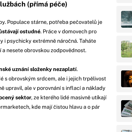
 službách (přímá péče)
by. Populace stárne, potřeba pečovatelů je
zůstávají ostudné
. Práce v domovech pro
cky i psychicky extrémně náročná. Taháte
ní a nesete obrovskou zodpovědnost.
nské uznání složenky nezaplatí
.
dé s obrovským srdcem, ale i jejich trpělivost
 upravil, ale v porovnání s inflací a náklady
cený sektor
, ze kterého lidé masivně utíkají
marketech, kde mají čistou hlavu a o pár