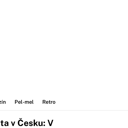
zín
Pel-mel
Retro
ta v Česku: V