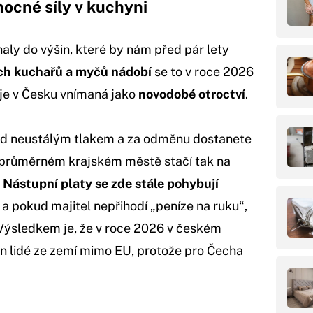
ocné síly v kuchyni
haly do výšin, které by nám před pár lety
h kuchařů a myčů nádobí
se to v roce 2026
 je v Česku vnímaná jako
novodobé otroctví
.
 pod neustálým tlakem a za odměnu dostanete
v průměrném krajském městě stačí tak na
.
Nástupní platy se zde stále pohybují
, a pokud majitel nepřihodí „peníze na ruku“,
 Výsledkem je, že v roce 2026 v českém
jen lidé ze zemí mimo EU, protože pro Čecha