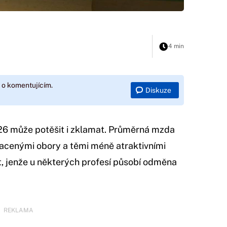
4 min
 o komentujícím.
Diskuze
026 může potěšit i zklamat. Průměrná mzda
placenými obory a těmi méně atraktivními
ost, jenže u některých profesí působí odměna
REKLAMA