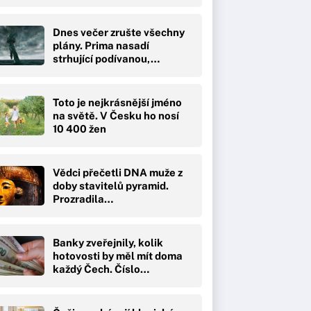
Dnes večer zrušte všechny
plány. Prima nasadí
strhující podívanou,…
Toto je nejkrásnější jméno
na světě. V Česku ho nosí
10 400 žen
Vědci přečetli DNA muže z
doby stavitelů pyramid.
Prozradila…
Banky zveřejnily, kolik
hotovosti by měl mít doma
každý Čech. Číslo…