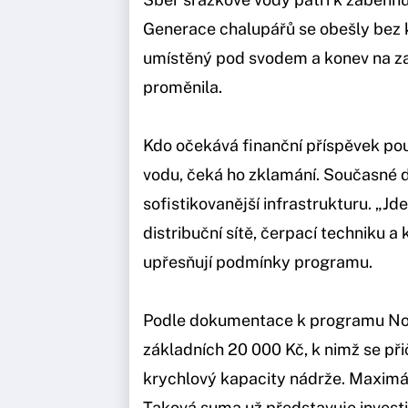
Generace chalupářů se obešly bez 
umístěný pod svodem a konev na zal
proměnila.
Kdo očekává finanční příspěvek pou
vodu, čeká ho zklamání. Současné
sofistikovanější infrastrukturu. „J
distribuční sítě, čerpací techniku 
upřesňují podmínky programu.
Podle dokumentace k programu No
základních 20 000 Kč, k nimž se při
krychlový kapacity nádrže. Maximál
Taková suma už představuje investi