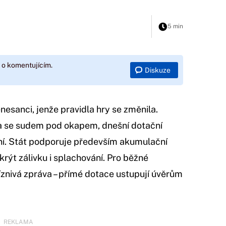
5 min
 o komentujícím.
Diskuze
esanci, jenže pravidla hry se změnila.
la se sudem pod okapem, dnešní dotační
ní. Stát podporuje především akumulační
rýt zálivku i splachování. Pro běžné
íznivá zpráva – přímé dotace ustupují úvěrům
REKLAMA