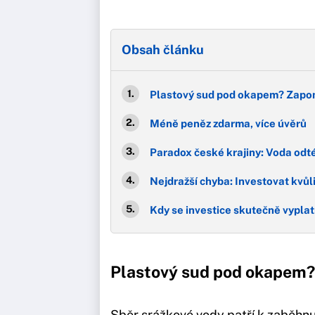
Obsah článku
Plastový sud pod okapem? Zapom
Méně peněz zdarma, více úvěrů
Paradox české krajiny: Voda odté
Nejdražší chyba: Investovat kvůli
Kdy se investice skutečně vyplat
Plastový sud pod okapem?
Sběr srážkové vody patří k zaběh