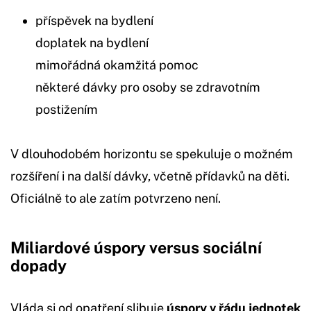
příspěvek na bydlení
doplatek na bydlení
mimořádná okamžitá pomoc
některé dávky pro osoby se zdravotním
postižením
V dlouhodobém horizontu se spekuluje o možném
rozšíření i na další dávky, včetně přídavků na děti.
Oficiálně to ale zatím potvrzeno není.
Miliardové úspory versus sociální
dopady
Vláda si od opatření slibuje
úspory v řádu jednotek