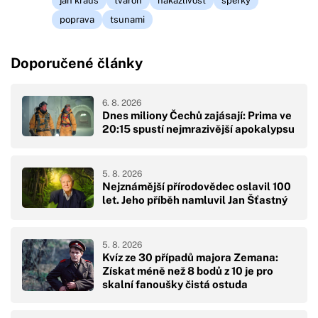
jan kraus
tvaroh
nakažlivost
šperky
poprava
tsunami
Doporučené články
6. 8. 2026
Dnes miliony Čechů zajásají: Prima ve
20:15 spustí nejmrazivější apokalypsu
5. 8. 2026
Nejznámější přírodovědec oslavil 100
let. Jeho příběh namluvil Jan Šťastný
5. 8. 2026
Kvíz ze 30 případů majora Zemana:
Získat méně než 8 bodů z 10 je pro
skalní fanoušky čistá ostuda