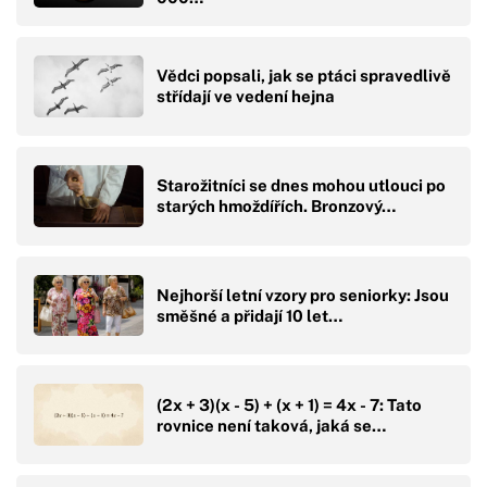
Vědci popsali, jak se ptáci spravedlivě
střídají ve vedení hejna
Starožitníci se dnes mohou utlouci po
starých hmoždířích. Bronzový…
Nejhorší letní vzory pro seniorky: Jsou
směšné a přidají 10 let…
(2x + 3)(x - 5) + (x + 1) = 4x - 7: Tato
rovnice není taková, jaká se…