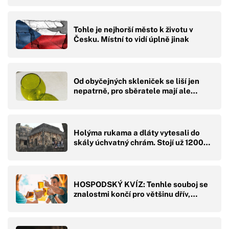
Tohle je nejhorší město k životu v
Česku. Místní to vidí úplně jinak
Od obyčejných skleniček se liší jen
nepatrně, pro sběratele mají ale…
Holýma rukama a dláty vytesali do
skály úchvatný chrám. Stojí už 1200…
HOSPODSKÝ KVÍZ: Tenhle souboj se
znalostmi končí pro většinu dřív,…