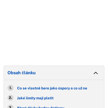
Obsah článku
Co se vlastně bere jako úspory a co už ne
Jaké limity mají platit
Které dávky budou dotčeny