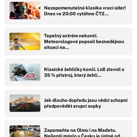
Nezapomenutelná klasika vrací úder!
Dnes ve 20:00 vytáhne ČT2…
Tepelný extrém nekončí.
Meteorologové popsali beznadějnou
situaci na…
Klasické žehličky končí. Lidl zlevnil o
35 % přístroj, který žehlí…
Jak dlouho dopředu jsou vědci schopni
předpovědět erupci sopky
Zapomeňte na Olmu i na Madetu.
Nejlepší máslo v Česku je úplně od…