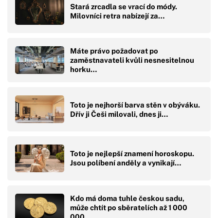
Stará zrcadla se vrací do módy.
Milovníci retra nabízejí za…
Máte právo požadovat po
zaměstnavateli kvůli nesnesitelnou
horku…
Toto je nejhorší barva stěn v obýváku.
Dřív ji Češi milovali, dnes ji…
Toto je nejlepší znamení horoskopu.
Jsou políbení anděly a vynikají…
Kdo má doma tuhle českou sadu,
může chtít po sběratelích až 1 000
000…