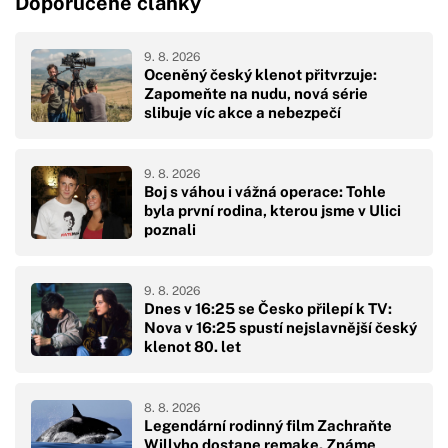
Doporučené články
9. 8. 2026
Oceněný český klenot přitvrzuje:
Zapomeňte na nudu, nová série
slibuje víc akce a nebezpečí
9. 8. 2026
Boj s váhou i vážná operace: Tohle
byla první rodina, kterou jsme v Ulici
poznali
9. 8. 2026
Dnes v 16:25 se Česko přilepí k TV:
Nova v 16:25 spustí nejslavnější český
klenot 80. let
8. 8. 2026
Legendární rodinný film Zachraňte
Willyho dostane remake. Známe