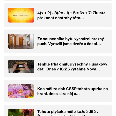
4(x + 2) - 3(2x - 1) + 5 = 6x + 7: Zkuste
překonat nástrahy této…
Ze sousedního bytu vycházel hrozný
puch. Vyrazili jsme dveře a čekal…
Tenhle trhák milují všechny Husákovy
děti. Dnes v 16:25 vytáhne Nova…
Kdo měl za dob ČSSR tohoto upírka na
hraní, dnes si za něj u…
Tohoto plyšáka mělo každé dítě v