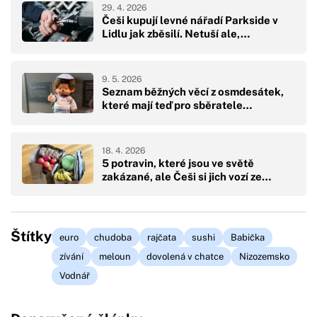
29. 4. 2026
Češi kupují levné nářadí Parkside v
Lidlu jak zběsilí. Netuší ale,…
9. 5. 2026
Seznam běžných věcí z osmdesátek,
které mají teď pro sběratele…
18. 4. 2026
5 potravin, které jsou ve světě
zakázané, ale Češi si jich vozí ze…
Štítky
euro
chudoba
rajčata
sushi
Babička
zívání
meloun
dovolená v chatce
Nizozemsko
Vodnář