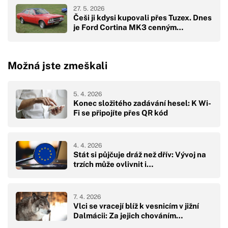
27. 5. 2026
Češi ji kdysi kupovali přes Tuzex. Dnes
je Ford Cortina MK3 cenným…
Možná jste zmeškali
5. 4. 2026
Konec složitého zadávání hesel: K Wi-
Fi se připojíte přes QR kód
4. 4. 2026
Stát si půjčuje dráž než dřív: Vývoj na
trzích může ovlivnit i…
7. 4. 2026
Vlci se vracejí blíž k vesnicím v jižní
Dalmácii: Za jejich chováním…