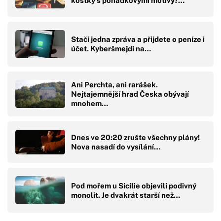
kostky s pohádkovými motivy?…
Stačí jedna zpráva a přijdete o peníze i
účet. Kyberšmejdi na…
Ani Perchta, ani rarášek.
Nejtajemnější hrad Česka obývají
mnohem…
Dnes ve 20:20 zrušte všechny plány!
Nova nasadí do vysílání…
Pod mořem u Sicílie objevili podivný
monolit. Je dvakrát starší než…