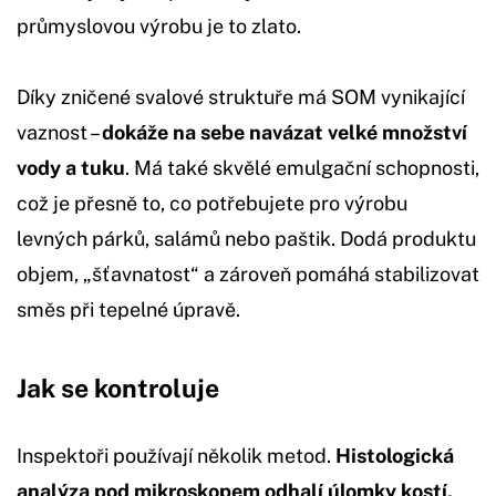
průmyslovou výrobu je to zlato.
Díky zničené svalové struktuře má SOM vynikající
vaznost –
dokáže na sebe navázat velké množství
vody a tuku
. Má také skvělé emulgační schopnosti,
což je přesně to, co potřebujete pro výrobu
levných párků, salámů nebo paštik. Dodá produktu
objem, „šťavnatost“ a zároveň pomáhá stabilizovat
směs při tepelné úpravě.
Jak se kontroluje
Inspektoři používají několik metod.
Histologická
analýza pod mikroskopem odhalí úlomky kostí,