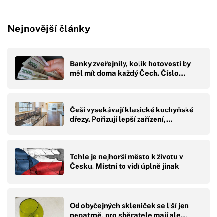
Nejnovější články
Banky zveřejnily, kolik hotovosti by
měl mít doma každý Čech. Číslo…
Češi vysekávají klasické kuchyňské
dřezy. Pořizují lepší zařízení,…
Tohle je nejhorší město k životu v
Česku. Místní to vidí úplně jinak
Od obyčejných skleniček se liší jen
nepatrně, pro sběratele mají ale…