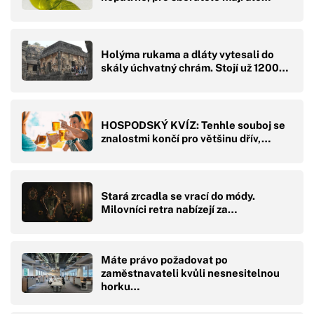
Holýma rukama a dláty vytesali do
skály úchvatný chrám. Stojí už 1200…
HOSPODSKÝ KVÍZ: Tenhle souboj se
znalostmi končí pro většinu dřív,…
Stará zrcadla se vrací do módy.
Milovníci retra nabízejí za…
Máte právo požadovat po
zaměstnavateli kvůli nesnesitelnou
horku…