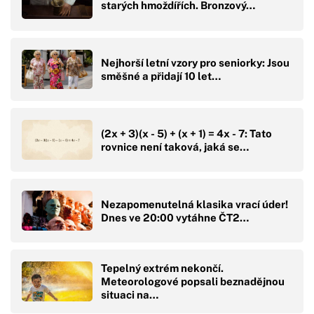
starých hmoždířích. Bronzový…
Nejhorší letní vzory pro seniorky: Jsou
směšné a přidají 10 let…
(2x + 3)(x - 5) + (x + 1) = 4x - 7: Tato
rovnice není taková, jaká se…
Nezapomenutelná klasika vrací úder!
Dnes ve 20:00 vytáhne ČT2…
Tepelný extrém nekončí.
Meteorologové popsali beznadějnou
situaci na…