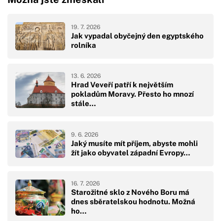
19. 7. 2026
Jak vypadal obyčejný den egyptského
rolníka
13. 6. 2026
Hrad Veveří patří k největším
pokladům Moravy. Přesto ho mnozí
stále…
9. 6. 2026
Jaký musíte mít příjem, abyste mohli
žít jako obyvatel západní Evropy…
16. 7. 2026
Starožitné sklo z Nového Boru má
dnes sběratelskou hodnotu. Možná
ho…