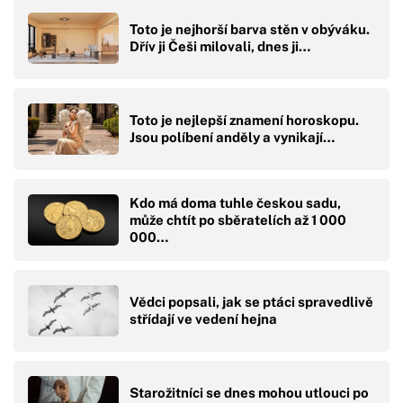
Toto je nejhorší barva stěn v obýváku.
Dřív ji Češi milovali, dnes ji…
Toto je nejlepší znamení horoskopu.
Jsou políbení anděly a vynikají…
Kdo má doma tuhle českou sadu,
může chtít po sběratelích až 1 000
000…
Vědci popsali, jak se ptáci spravedlivě
střídají ve vedení hejna
Starožitníci se dnes mohou utlouci po