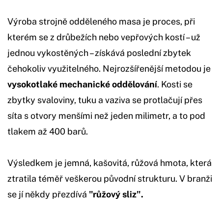
Výroba strojně odděleného masa je proces, při
kterém se z drůbežích nebo vepřových kostí – už
jednou vykostěných – získává poslední zbytek
čehokoliv využitelného. Nejrozšířenější metodou je
vysokotlaké mechanické oddělování
. Kosti se
zbytky svaloviny, tuku a vaziva se protlačují přes
síta s otvory menšími než jeden milimetr, a to pod
tlakem až 400 barů.
Výsledkem je jemná, kašovitá, růžová hmota, která
ztratila téměř veškerou původní strukturu. V branži
se jí někdy přezdívá
"růžový sliz".