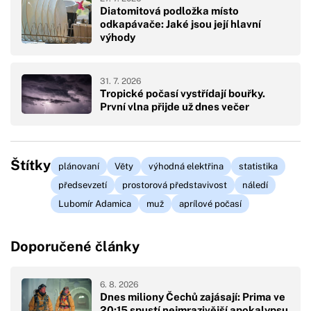
Diatomitová podložka místo
odkapávače: Jaké jsou její hlavní
výhody
31. 7. 2026
Tropické počasí vystřídají bouřky.
První vlna přijde už dnes večer
Štítky
plánovaní
Věty
výhodná elektřina
statistika
předsevzetí
prostorová představivost
náledí
Lubomír Adamica
muž
aprílové počasí
Doporučené články
6. 8. 2026
Dnes miliony Čechů zajásají: Prima ve
20:15 spustí nejmrazivější apokalypsu