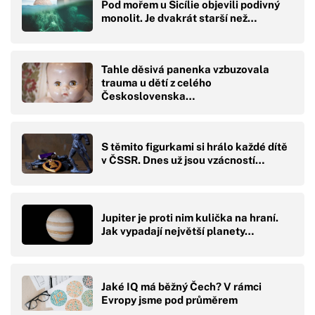
Pod mořem u Sicílie objevili podivný
monolit. Je dvakrát starší než…
Tahle děsivá panenka vzbuzovala
trauma u dětí z celého
Československa…
S těmito figurkami si hrálo každé dítě
v ČSSR. Dnes už jsou vzácností…
Jupiter je proti nim kulička na hraní.
Jak vypadají největší planety…
Jaké IQ má běžný Čech? V rámci
Evropy jsme pod průměrem