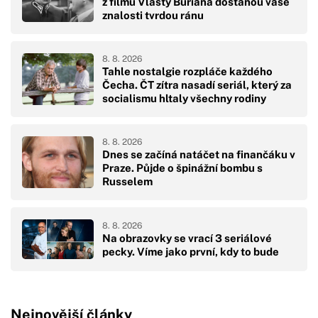
z filmu Vlasty Buriana dostanou vaše
znalosti tvrdou ránu
8. 8. 2026
Tahle nostalgie rozpláče každého
Čecha. ČT zítra nasadí seriál, který za
socialismu hltaly všechny rodiny
8. 8. 2026
Dnes se začíná natáčet na finančáku v
Praze. Půjde o špinážní bombu s
Russelem
8. 8. 2026
Na obrazovky se vrací 3 seriálové
pecky. Víme jako první, kdy to bude
Nejnovější články