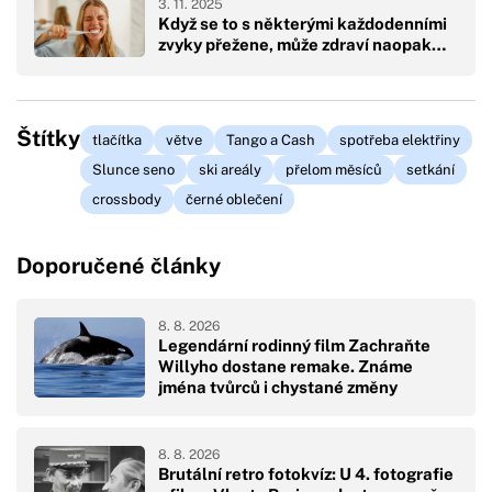
3. 11. 2025
Když se to s některými každodenními
zvyky přežene, může zdraví naopak…
Štítky
tlačítka
větve
Tango a Cash
spotřeba elektřiny
Slunce seno
ski areály
přelom měsíců
setkání
crossbody
černé oblečení
Doporučené články
8. 8. 2026
Legendární rodinný film Zachraňte
Willyho dostane remake. Známe
jména tvůrců i chystané změny
8. 8. 2026
Brutální retro fotokvíz: U 4. fotografie