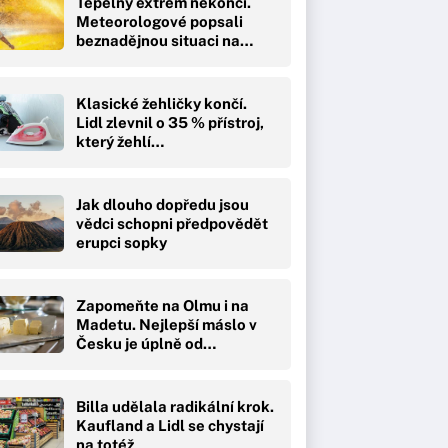
Tepelný extrém nekončí.
Meteorologové popsali
beznadějnou situaci na…
Klasické žehličky končí.
Lidl zlevnil o 35 % přístroj,
který žehlí…
Jak dlouho dopředu jsou
vědci schopni předpovědět
erupci sopky
Zapomeňte na Olmu i na
Madetu. Nejlepší máslo v
Česku je úplně od…
Billa udělala radikální krok.
Kaufland a Lidl se chystají
na totéž