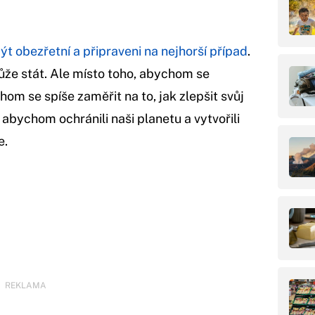
 obezřetní a připraveni na nejhorší případ
.
že stát. Ale místo toho, abychom se
hom se spíše zaměřit na to, jak zlepšit svůj
h, abychom ochránili naši planetu a vytvořili
e.
REKLAMA