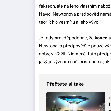
faktech, ale na jeho vlastním nábož
Navíc, Newtonova předpověď nemá
teoriích o vesmíru a jeho vývoji.
Je tedy pravděpodobné, že
konec s
Newtonova předpověď je pouze výr
doby, v níž žil. Nicméně, tato před
jaký je význam naší existence a jak 
Přečtěte si také
2