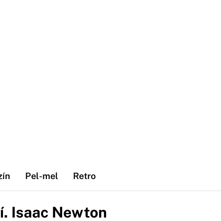
zín
Pel-mel
Retro
í. Isaac Newton