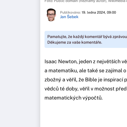
Foto: Public domain (neznámý autor), Wikimedi
Publikováno:
19. ledna 2024, 09:00
Jan Šebek
Pamatujte, že každý komentář bývá zprávou
Děkujeme za vaše komentáře.
Isaac Newton, jeden z největších věd
a matematiku, ale také se zajímal
zbožný a věřil, že Bible je inspirac
vědců té doby, věřil v možnost pře
matematických výpočtů.