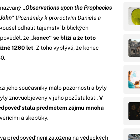
t nazvaný
„
Observations upon the Prophecies
 John
“
(
Poznámky k proroctvím Daniela a
koušel odhalit tajemství biblických
dpověděl, že
„konec“ se blíží a že toto
ižně 1260 let
. Z toho vyplývá, že konec
60.
i jeho současníky málo pozornosti a byly
byly znovuobjeveny v jeho pozůstalosti.
V
předpověď stala předmětem zájmu mnoha
věřícími a skeptiky.
nova předpověď není založena na vědeckých