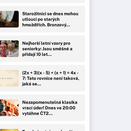
Starožitníci se dnes mohou
utlouci po starých
hmoždířích. Bronzový…
Nejhorší letní vzory pro
seniorky: Jsou směšné a
přidají 10 let…
(2x + 3)(x - 5) + (x + 1) = 4x -
7: Tato rovnice není taková,
jaká se…
Nezapomenutelná klasika
vrací úder! Dnes ve 20:00
vytáhne ČT2…