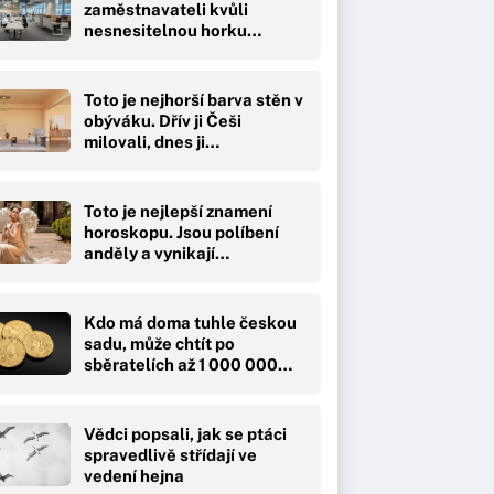
zaměstnavateli kvůli
nesnesitelnou horku…
Toto je nejhorší barva stěn v
obýváku. Dřív ji Češi
milovali, dnes ji…
Toto je nejlepší znamení
horoskopu. Jsou políbení
anděly a vynikají…
Kdo má doma tuhle českou
sadu, může chtít po
sběratelích až 1 000 000…
Vědci popsali, jak se ptáci
spravedlivě střídají ve
vedení hejna