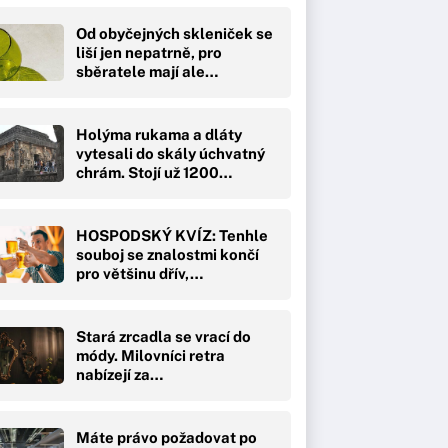
Od obyčejných skleniček se
liší jen nepatrně, pro
sběratele mají ale…
Holýma rukama a dláty
vytesali do skály úchvatný
chrám. Stojí už 1200…
HOSPODSKÝ KVÍZ: Tenhle
souboj se znalostmi končí
pro většinu dřív,…
Stará zrcadla se vrací do
módy. Milovníci retra
nabízejí za…
Máte právo požadovat po