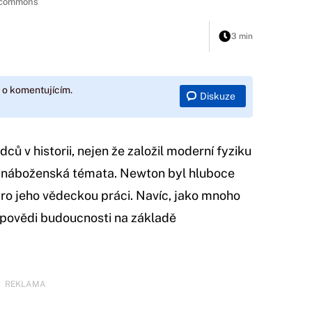
a commons
3 min
 o komentujícím.
Diskuze
ců v historii, nejen že založil moderní fyziku
 o náboženská témata. Newton byl hluboce
í pro jeho vědeckou práci. Navíc, jako mnoho
dpovědi budoucnosti na základě
REKLAMA