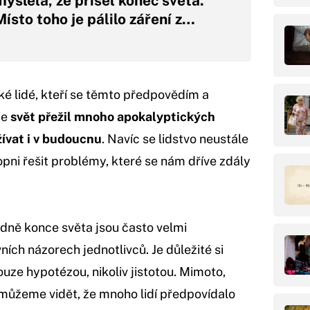
myslela, že přišel konec světa.
Místo toho je pálilo záření z…
také lidé, kteří se těmto předpovědím a
že
svět přežil mnoho apokalyptických
žívat i v budoucnu
. Navíc se lidstvo neustále
opni řešit problémy, které se nám dříve zdály
dně konce světa jsou často velmi
ních názorech jednotlivců. Je důležité si
uze hypotézou, nikoliv jistotou. Mimoto,
 můžeme vidět, že mnoho lidí předpovídalo