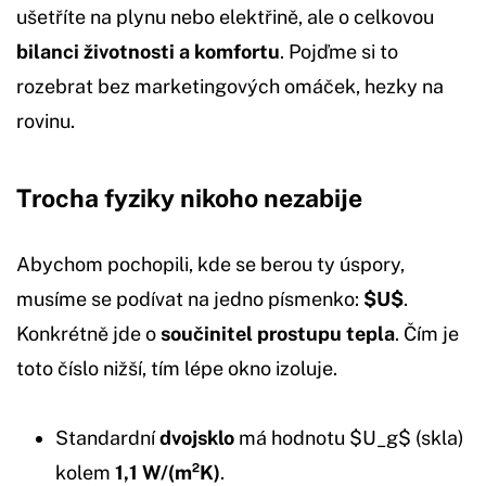
ušetříte na plynu nebo elektřině, ale o celkovou
bilanci životnosti a komfortu
. Pojďme si to
rozebrat bez marketingových omáček, hezky na
rovinu.
Trocha fyziky nikoho nezabije
Abychom pochopili, kde se berou ty úspory,
musíme se podívat na jedno písmenko:
$U$
.
Konkrétně jde o
součinitel prostupu tepla
. Čím je
toto číslo nižší, tím lépe okno izoluje.
Standardní
dvojsklo
má hodnotu $U_g$ (skla)
kolem
1,1 W/(m²K)
.