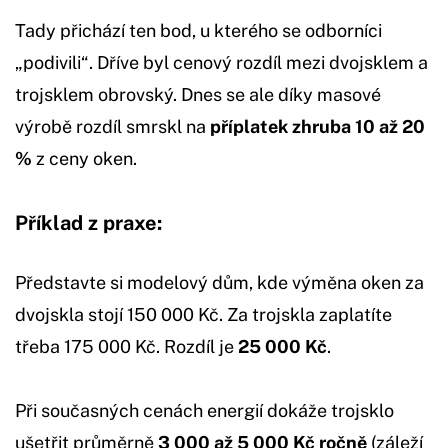
Tady přichází ten bod, u kterého se odborníci
„podivili“. Dříve byl cenový rozdíl mezi dvojsklem a
trojsklem obrovský. Dnes se ale díky masové
výrobě rozdíl smrskl na
příplatek zhruba 10 až 20
%
z ceny oken.
Příklad z praxe:
Představte si modelový dům, kde výměna oken za
dvojskla stojí 150 000 Kč. Za trojskla zaplatíte
třeba 175 000 Kč. Rozdíl je
25 000 Kč
.
Při současných cenách energií dokáže trojsklo
ušetřit průměrně
3 000 až 5 000 Kč ročně
(záleží