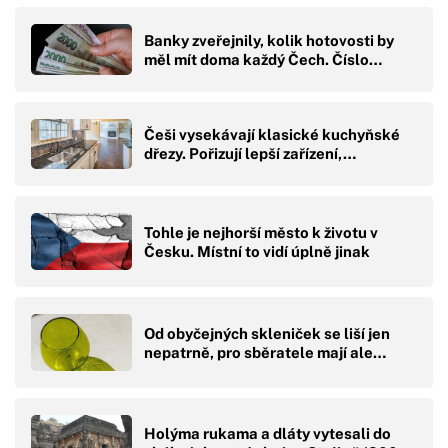
Banky zveřejnily, kolik hotovosti by
měl mít doma každý Čech. Číslo…
Češi vysekávají klasické kuchyňské
dřezy. Pořizují lepší zařízení,…
Tohle je nejhorší město k životu v
Česku. Místní to vidí úplně jinak
Od obyčejných skleniček se liší jen
nepatrně, pro sběratele mají ale…
Holýma rukama a dláty vytesali do