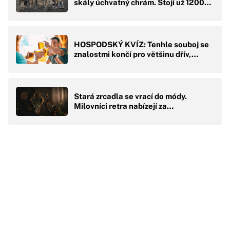
skály úchvatný chrám. Stojí už 1200…
HOSPODSKÝ KVÍZ: Tenhle souboj se
znalostmi končí pro většinu dřív,…
Stará zrcadla se vrací do módy.
Milovníci retra nabízejí za…