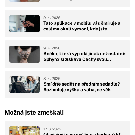
9. 4. 2026
Tato aplikace v mobilu vás šmíruje a
celému okolí vyzvoní, kde jste.…
9. 4. 2026
Kočka, která vypadá jinak než ostatní:
Sphynx si získává Čechy svou…
8. 4. 2026
Smí dítě sedět na předním sedadle?
Rozhoduje výška a váha, ne věk
Možná jste zmeškali
17. 6. 2025
Obyčejný tuzexový bon v hodnotě 50