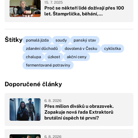
15. 7. 2025
Proč se někteří lidé dožívají přes 100
let. Štamprlička, běhání,…
Štítky
pomalá jízda
soudy
panský stav
zdanění důchodů
dovolená v Česku
cyklistka
chalupa
úzkost
akční ceny
fermentované potraviny
Doporučené články
6. 8. 2026
Přes milion diváků u obrazovek.
Zopakuje nová řada Extraktorů
brutální úspěch té první?
6. 8. 2026