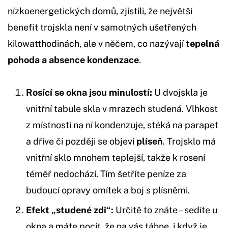
nízkoenergetických domů, zjistili, že největší
benefit trojskla není v samotných ušetřených
kilowatthodinách, ale v něčem, co nazývají
tepelná
pohoda a absence kondenzace
.
Rosící se okna jsou minulostí:
U dvojskla je
vnitřní tabule skla v mrazech studená. Vlhkost
z místnosti na ní kondenzuje, stéká na parapet
a dříve či později se objeví
plíseň
. Trojsklo má
vnitřní sklo mnohem teplejší, takže k rosení
téměř nedochází. Tím šetříte peníze za
budoucí opravy omítek a boj s plísněmi.
Efekt „studené zdi“:
Určitě to znáte – sedíte u
okna a máte pocit, že na vás táhne, i když je