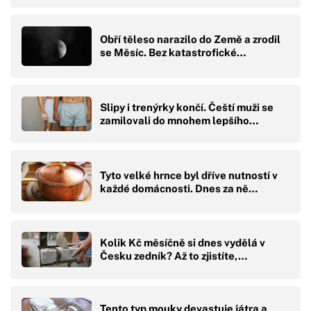
Obří těleso narazilo do Země a zrodil
se Měsíc. Bez katastrofické…
Slipy i trenýrky končí. Čeští muži se
zamilovali do mnohem lepšího…
Tyto velké hrnce byl dříve nutností v
každé domácnosti. Dnes za ně…
Kolik Kč měsíčně si dnes vydělá v
Česku zedník? Až to zjistíte,…
Tento typ mouky devastuje játra a