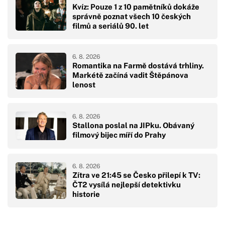
Kvíz: Pouze 1 z 10 pamětníků dokáže
správně poznat všech 10 českých
filmů a seriálů 90. let
6. 8. 2026
Romantika na Farmě dostává trhliny.
Markétě začíná vadit Štěpánova
lenost
6. 8. 2026
Stallona poslal na JIPku. Obávaný
filmový bijec míří do Prahy
6. 8. 2026
Zítra ve 21:45 se Česko přilepí k TV:
ČT2 vysílá nejlepší detektivku
historie