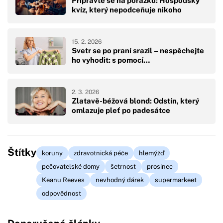
Připravte se na porážku: Hospodský
kvíz, který nepodceňuje nikoho
15. 2. 2026
Svetr se po praní srazil – nespěchejte
ho vyhodit: s pomocí…
2. 3. 2026
Zlatavě-béžová blond: Odstín, který
omlazuje pleť po padesátce
Štítky
koruny
zdravotnická péče
hlemýžď
pečovatelské domy
šetrnost
prosinec
Keanu Reeves
nevhodný dárek
supermarkeet
odpovědnost