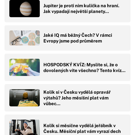
Jupiter je proti nim kulička na hraní.
Jak vypadají největší planety…
Jaké IQ má běžný Čech? V rámci
Evropy jsme pod průměrem
HOSPODSKÝ KVÍZ: Myslíte si, že o
dovolených víte všechno? Tento kvíz…
Kolik si v Česku vydělá opravář
výtahů? Jeho měsíšní plat vám
vůbec…
Kolik si měsíčne vydělá jeřábník v
Česku. Měsíční plat vám vyrazí dech