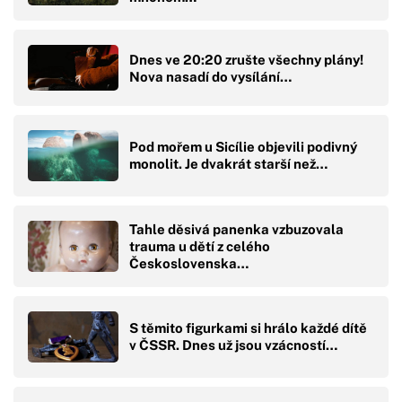
Dnes ve 20:20 zrušte všechny plány!
Nova nasadí do vysílání…
Pod mořem u Sicílie objevili podivný
monolit. Je dvakrát starší než…
Tahle děsivá panenka vzbuzovala
trauma u dětí z celého
Československa…
S těmito figurkami si hrálo každé dítě
v ČSSR. Dnes už jsou vzácností…