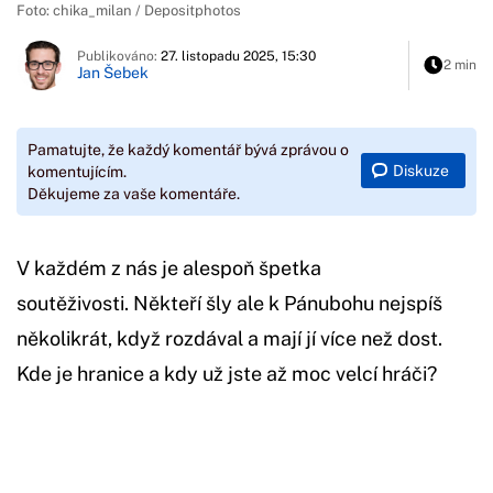
Foto: chika_milan / Depositphotos
Publikováno:
27. listopadu 2025, 15:30
2 min
Jan Šebek
Pamatujte, že každý komentář bývá zprávou o
Diskuze
komentujícím.
Děkujeme za vaše komentáře.
V každém z nás je alespoň špetka
soutěživosti. Někteří šly ale k Pánubohu nejspíš
několikrát, když rozdával a mají jí více než dost.
Kde je hranice a kdy už jste až moc velcí hráči?
Začátek reklamy
Konec reklamy