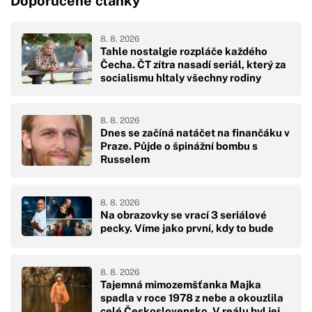
Doporučené články
8. 8. 2026
Tahle nostalgie rozpláče každého
Čecha. ČT zítra nasadí seriál, který za
socialismu hltaly všechny rodiny
8. 8. 2026
Dnes se začíná natáčet na finančáku v
Praze. Půjde o špinážní bombu s
Russelem
8. 8. 2026
Na obrazovky se vrací 3 seriálové
pecky. Víme jako první, kdy to bude
8. 8. 2026
Tajemná mimozemšťanka Majka
spadla v roce 1978 z nebe a okouzlila
celé Československo. V reálu byl její