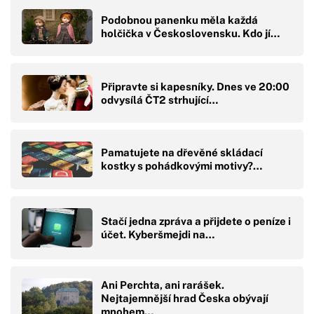
Podobnou panenku měla každá
holčička v Československu. Kdo jí…
Připravte si kapesníky. Dnes ve 20:00
odvysílá ČT2 strhující…
Pamatujete na dřevěné skládací
kostky s pohádkovými motivy?…
Stačí jedna zpráva a přijdete o peníze i
účet. Kyberšmejdi na…
Ani Perchta, ani rarášek.
Nejtajemnější hrad Česka obývají
mnohem…