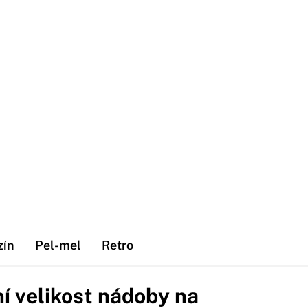
zín
Pel-mel
Retro
lní velikost nádoby na