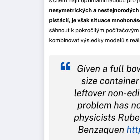
s cílem najít optimální nádobu pro j
nesymetrických a nestejnorodých t
pistácií, je však situace mnohonáso
sáhnout k pokročilým počítačovým 
kombinovat výsledky modelů s reál
Given a full bo
size container
leftover non-edi
problem has n
physicists Rub
Benzaquen
htt