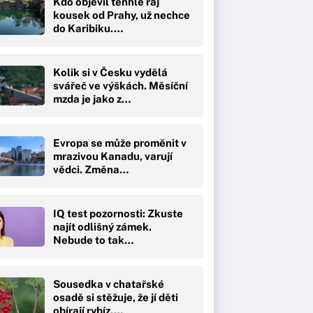
Kdo objevil tenhle ráj
kousek od Prahy, už nechce
do Karibiku.…
Kolik si v Česku vydělá
svářeč ve výškách. Měsíční
mzda je jako z…
Evropa se může proměnit v
mrazivou Kanadu, varují
vědci. Změna…
IQ test pozornosti: Zkuste
najít odlišný zámek.
Nebude to tak…
Sousedka v chatařské
osadě si stěžuje, že jí děti
obírají rybíz.…