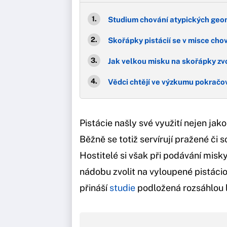
Studium chování atypických geom
Skořápky pistácií se v misce cho
Jak velkou misku na skořápky zvo
Vědci chtějí ve výzkumu pokračo
Pistácie našly své využití nejen jako
Běžně se totiž servírují pražené či
Hostitelé si však při podávání misky
nádobu zvolit na vyloupené pistáci
přináší
studie
podložená rozsáhlou l