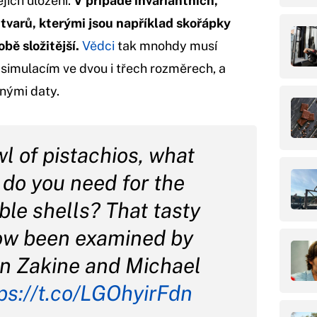
ejich uložení.
V případě invariantních,
varů, kterými jsou například skořápky
bě složitější.
Vědci
tak mnohdy musí
simulacím ve dvou i třech rozměrech, a
nými daty.
wl of pistachios, what
 do you need for the
ble shells? That tasty
ow been examined by
en Zakine and Michael
ps://t.co/LGOhyirFdn