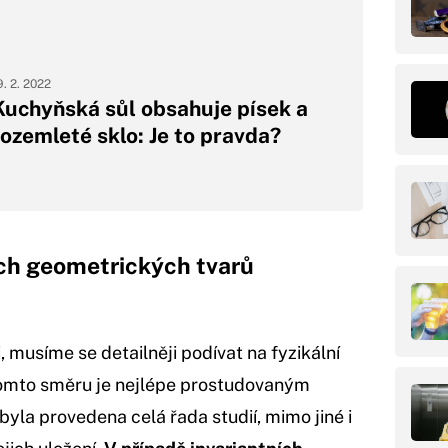
9. 2. 2022
Kuchyňská sůl obsahuje písek a
rozemleté sklo: Je to pravda?
ch geometrických tvarů
musíme se detailněji podívat na fyzikální
 tomto směru je nejlépe prostudovaným
yla provedena celá řada studií, mimo jiné i