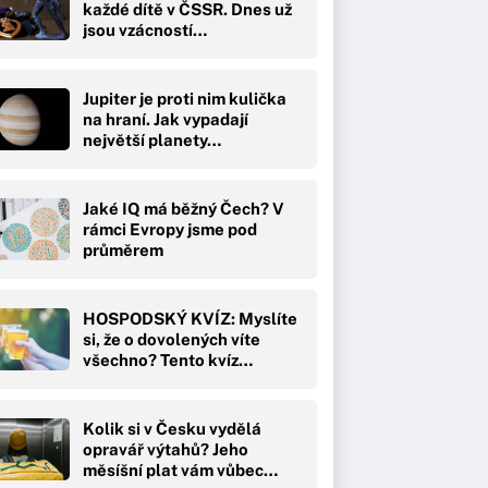
každé dítě v ČSSR. Dnes už
jsou vzácností…
Jupiter je proti nim kulička
na hraní. Jak vypadají
největší planety…
Jaké IQ má běžný Čech? V
rámci Evropy jsme pod
průměrem
HOSPODSKÝ KVÍZ: Myslíte
si, že o dovolených víte
všechno? Tento kvíz…
Kolik si v Česku vydělá
opravář výtahů? Jeho
měsíšní plat vám vůbec…