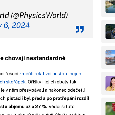
ld (@PhysicsWorld)
y 6, 2024
ce chovají nestandardně
ání řešení
změřili relativní hustotu nejen
ných skořápek
. Oříšky i jejich obaly tak
 je v něm přesypávali a nakonec odečetli
h pistácií byl před a po protřepání rozdíl
ůstu objemu až o 27 %.
Vědci si tuto
em se slupky různě spojují, čímž se objem