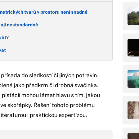
etrických tvarů v prostoru není snadné
vají nestandardně
lit?
vat
 přísada do sladkostí či jiných potravin.
 solené jako předkrm či drobná svačinka.
 pistácií mohou lámat hlavu s tím, jakou
ové skořápky. Řešení tohoto problému
iteraturou i praktickou expertízou.