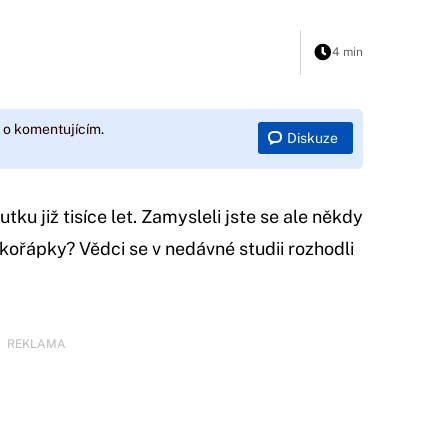
4 min
 o komentujícím.
Diskuze
tku již tisíce let. Zamysleli jste se ale někdy
skořápky? Vědci se v nedávné studii rozhodli
REKLAMA