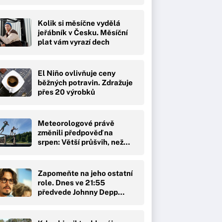
Kolik si měsíčne vydělá
jeřábník v Česku. Měsíční
plat vám vyrazí dech
El Niño ovlivňuje ceny
běžných potravin. Zdražuje
přes 20 výrobků
Meteorologové právě
změnili předpověď na
srpen: Větší průšvih, než…
Zapomeňte na jeho ostatní
role. Dnes ve 21:55
předvede Johnny Depp…