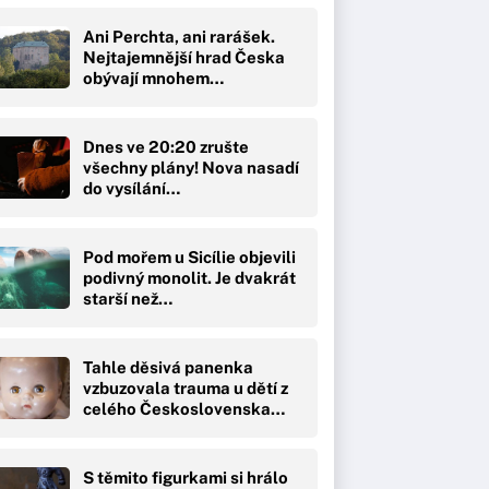
Ani Perchta, ani rarášek.
Nejtajemnější hrad Česka
obývají mnohem…
Dnes ve 20:20 zrušte
všechny plány! Nova nasadí
do vysílání…
Pod mořem u Sicílie objevili
podivný monolit. Je dvakrát
starší než…
Tahle děsivá panenka
vzbuzovala trauma u dětí z
celého Československa…
S těmito figurkami si hrálo