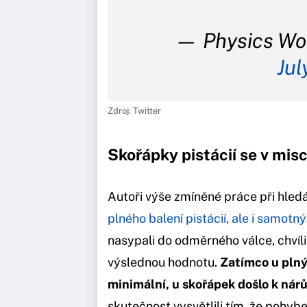
— Physics Wor
Jul
Zdroj: Twitter
Skořápky pistácií se v mis
Autoři výše zmíněné práce při hled
plného balení pistácií, ale i samot
nasypali do odměrného válce, chvíli
výslednou hodnotu.
Zatímco u plnýc
minimální, u skořápek došlo k nár
skutečnost vysvětlili tím, že pohyb