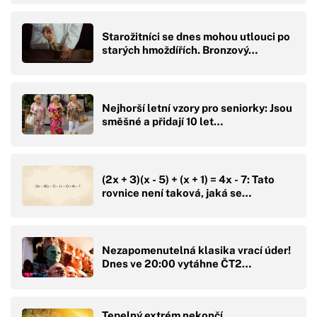
Starožitníci se dnes mohou utlouci po
starých hmoždířích. Bronzový…
Nejhorší letní vzory pro seniorky: Jsou
směšné a přidají 10 let…
(2x + 3)(x - 5) + (x + 1) = 4x - 7: Tato
rovnice není taková, jaká se…
Nezapomenutelná klasika vrací úder!
Dnes ve 20:00 vytáhne ČT2…
Tepelný extrém nekončí.