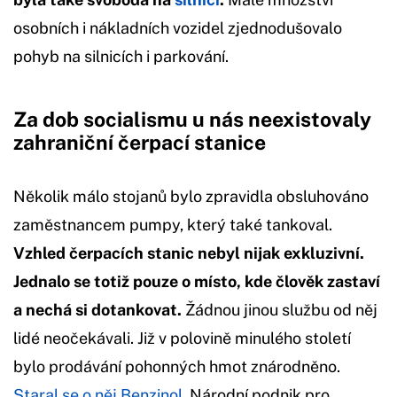
osobních i nákladních vozidel zjednodušovalo
pohyb na silnicích i parkování.
Za dob socialismu u nás neexistovaly
zahraniční čerpací stanice
Několik málo stojanů bylo zpravidla obsluhováno
zaměstnancem pumpy, který také tankoval.
Vzhled čerpacích stanic nebyl nijak exkluzivní.
Jednalo se totiž pouze o místo, kde člověk zastaví
a nechá si dotankovat.
Žádnou jinou službu od něj
lidé neočekávali. Již v polovině minulého století
bylo prodávání pohonných hmot znárodněno.
Staral se o něj Benzinol.
Národní podnik pro