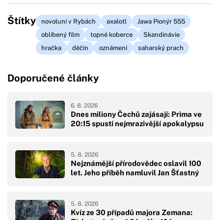
Štítky
novoluní v Rybách
axalotl
Jawa Pionýr 555
oblíbený film
topné koberce
Skandinávie
hračka
děčín
oznámení
saharský prach
Doporučené články
6. 8. 2026
Dnes miliony Čechů zajásají: Prima ve
20:15 spustí nejmrazivější apokalypsu
5. 8. 2026
Nejznámější přírodovědec oslavil 100
let. Jeho příběh namluvil Jan Šťastný
5. 8. 2026
Kvíz ze 30 případů majora Zemana: