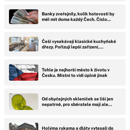
Banky zveřejnily, kolik hotovosti by
měl mít doma každý Čech. Číslo…
Češi vysekávají klasické kuchyňské
dřezy. Pořizují lepší zařízení,…
Tohle je nejhorší město k životu v
Česku. Místní to vidí úplně jinak
Od obyčejných skleniček se liší jen
nepatrně, pro sběratele mají ale…
Holýma rukama a dláty vytesali do