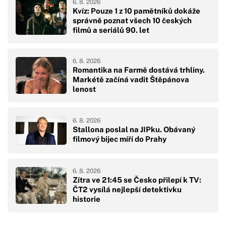
6. 8. 2026
Kvíz: Pouze 1 z 10 pamětníků dokáže
správně poznat všech 10 českých
filmů a seriálů 90. let
6. 8. 2026
Romantika na Farmě dostává trhliny.
Markétě začíná vadit Štěpánova
lenost
6. 8. 2026
Stallona poslal na JIPku. Obávaný
filmový bijec míří do Prahy
6. 8. 2026
Zítra ve 21:45 se Česko přilepí k TV:
ČT2 vysílá nejlepší detektivku
historie