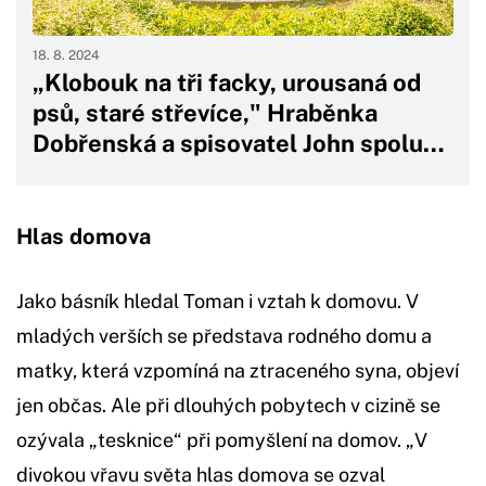
18. 8. 2024
„Klobouk na tři facky, urousaná od
psů, staré střevíce," Hraběnka
Dobřenská a spisovatel John spolu…
Hlas domova
Jako básník hledal Toman i vztah k domovu. V
mladých verších se představa rodného domu a
matky, která vzpomíná na ztraceného syna, objeví
jen občas. Ale při dlouhých pobytech v cizině se
ozývala „tesknice“ při pomyšlení na domov. „V
divokou vřavu světa hlas domova se ozval