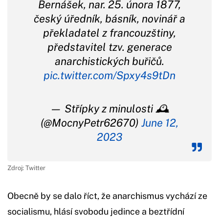
Bernášek, nar. 25. února 1877,
český úředník, básník, novinář a
překladatel z francouzštiny,
představitel tzv. generace
anarchistických buřičů.
pic.twitter.com/Spxy4s9tDn
— Střípky z minulosti 🕰️
(@MocnyPetr62670)
June 12,
2023
Zdroj: Twitter
Obecně by se dalo říct, že anarchismus vychází ze
socialismu, hlásí svobodu jedince a beztřídní