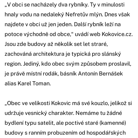
„V obci se nacházely dva rybníky. Ty v minulosti
hnaly vodu na nedaleký Nefretův mlýn. Dnes však
najdete v obci už jen jeden. Další rybník leží na
potoce východně od obce,“ uvádí web Kokovice.cz.
Jsou zde budovy až několik set let straré,
zachováná architektura je typická pro slánský
region. Jediný, kdo obec svým způsobem proslavil,
je právě místní rodák, básník Antonín Bernášek
alias Karel Toman.
„Obec ve velikosti Kokovic má své kouzlo, jelikož si
udržuje vesnický charakter. Nemáme tu žádné
bydlení typu satelit, ale poctivé staré (kamenné)
budovy s ranním probuzením od hospodářských