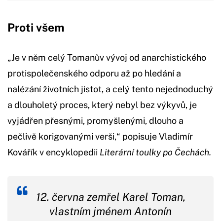
Proti všem
„Je v něm celý Tomanův vývoj od anarchistického
protispolečenského odporu až po hledání a
nalézání životních jistot, a celý tento nejednoduchý
a dlouholetý proces, který nebyl bez výkyvů, je
vyjádřen přesnými, promyšlenými, dlouho a
pečlivě korigovanými verši,“ popisuje Vladimír
Kovářík v encyklopedii
Literární toulky po Čechách.
12. června zemřel Karel Toman,
vlastním jménem Antonín