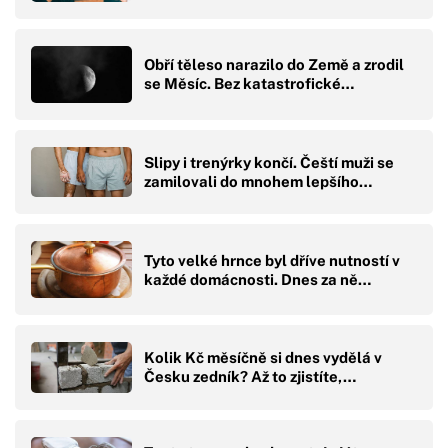
Obří těleso narazilo do Země a zrodil
se Měsíc. Bez katastrofické…
Slipy i trenýrky končí. Čeští muži se
zamilovali do mnohem lepšího…
Tyto velké hrnce byl dříve nutností v
každé domácnosti. Dnes za ně…
Kolik Kč měsíčně si dnes vydělá v
Česku zedník? Až to zjistíte,…