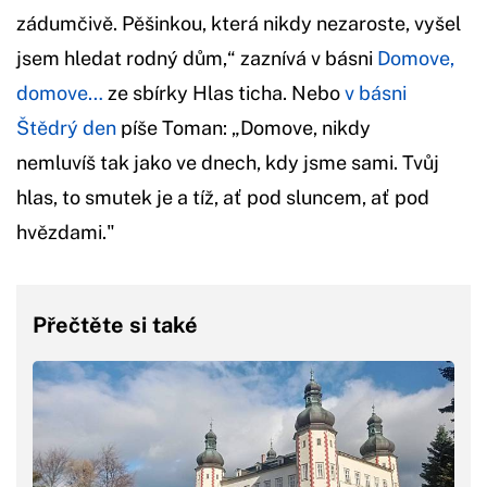
zádumčivě. Pěšinkou, která nikdy nezaroste, vyšel
jsem hledat rodný dům,“ zaznívá v básni
Domove,
domove…
ze sbírky Hlas ticha. Nebo
v básni
Štědrý den
píše Toman: „Domove, nikdy
nemluvíš tak jako ve dnech, kdy jsme sami. Tvůj
hlas, to smutek je a tíž, ať pod sluncem, ať pod
hvězdami."
Přečtěte si také