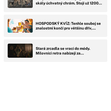
skály úchvatný chrám. Stojí už 1200…
HOSPODSKÝ KVÍZ: Tenhle souboj se
znalostmi končí pro většinu dřív,…
Stará zrcadla se vrací do módy.
Milovníci retra nabízejí za…