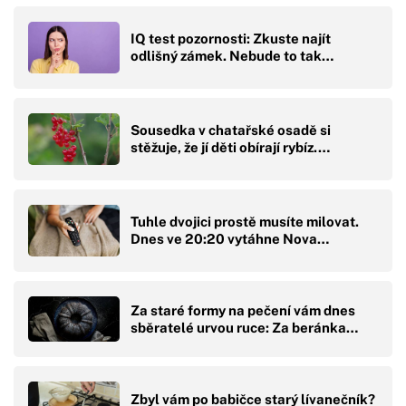
IQ test pozornosti: Zkuste najít
odlišný zámek. Nebude to tak…
Sousedka v chatařské osadě si
stěžuje, že jí děti obírají rybíz.…
Tuhle dvojici prostě musíte milovat.
Dnes ve 20:20 vytáhne Nova…
Za staré formy na pečení vám dnes
sběratelé urvou ruce: Za beránka…
Zbyl vám po babičce starý lívanečník?