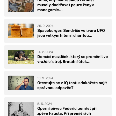
musely dodržovat pouze ženy a
monogamie…
25. 2. 2024
Spaceburger: Sendviče ve tvaru UFO
jsou velkým hitem i charitou…
14. 2. 2024
Domácí mazlíček, který se proměnil ve
vraždící stroj. Brutální útok…
13. 9. 2024
Otestujte se v IQ testu: dokážete najít
správnou odpověď?
5. 5. 2024
Operní pěvec Federici zemřel při
zpěvu Fausta. Při premiérách