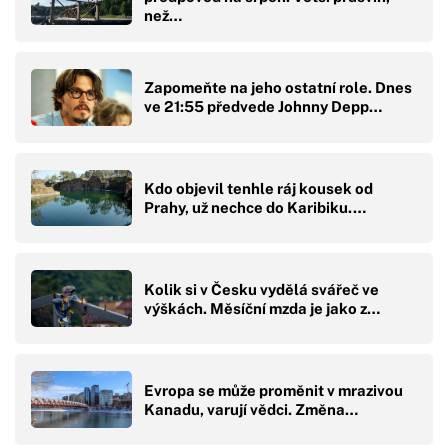
než…
Zapomeňte na jeho ostatní role. Dnes
ve 21:55 předvede Johnny Depp…
Kdo objevil tenhle ráj kousek od
Prahy, už nechce do Karibiku.…
Kolik si v Česku vydělá svářeč ve
výškách. Měsíční mzda je jako z…
Evropa se může proměnit v mrazivou
Kanadu, varují vědci. Změna…