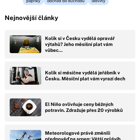
papriky
odchod do důchodu
ledviny
Nejnovější články
Kolik si v Česku vydělá opravář
výtahů? Jeho měsíšní plat vám
vůbec…
Kolik si měsíčne vydělá jeřábník v
Česku. Měsíční plat vám vyrazí dech
El Niño ovlivňuje ceny běžných
potravin. Zdražuje přes 20 výrobků
Meteorologové právě změnili
předpověď na srpen: Větší průšvih,