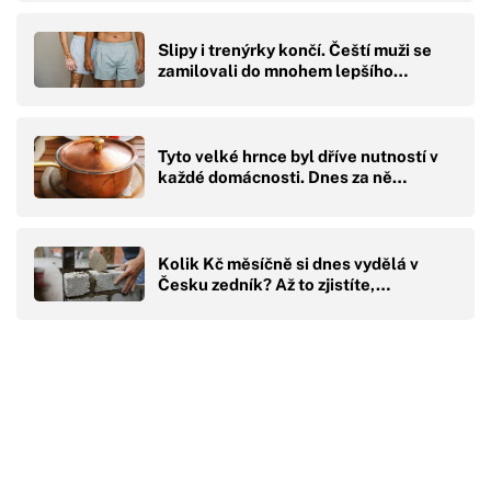
Slipy i trenýrky končí. Čeští muži se
zamilovali do mnohem lepšího…
Tyto velké hrnce byl dříve nutností v
každé domácnosti. Dnes za ně…
Kolik Kč měsíčně si dnes vydělá v
Česku zedník? Až to zjistíte,…