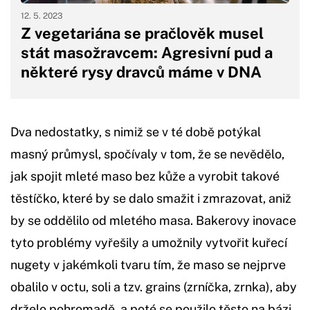
12. 5. 2023
Z vegetariána se pračlověk musel
stát masožravcem: Agresivní pud a
některé rysy dravců máme v DNA
Dva nedostatky, s nimiž se v té době potýkal
masný průmysl, spočívaly v tom, že se nevědělo,
jak spojit mleté maso bez kůže a vyrobit takové
těstíčko, které by se dalo smažit i zmrazovat, aniž
by se oddělilo od mletého masa. Bakerovy inovace
tyto problémy vyřešily a umožnily vytvořit kuřecí
nugety v jakémkoli tvaru tím, že maso se nejprve
obalilo v octu, soli a tzv. grains (zrníčka, zrnka), aby
drželo pohromadě, a poté se použilo těsto na bázi