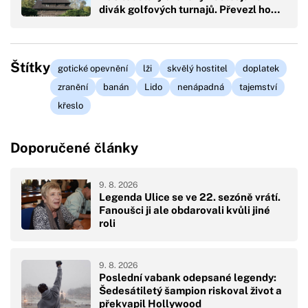
divák golfových turnajů. Převezl ho…
Štítky
gotické opevnění
lži
skvělý hostitel
doplatek
zranění
banán
Lido
nenápadná
tajemství
křeslo
Doporučené články
9. 8. 2026
Legenda Ulice se ve 22. sezóně vrátí.
Fanoušci ji ale obdarovali kvůli jiné
roli
9. 8. 2026
Poslední vabank odepsané legendy:
Šedesátiletý šampion riskoval život a
překvapil Hollywood