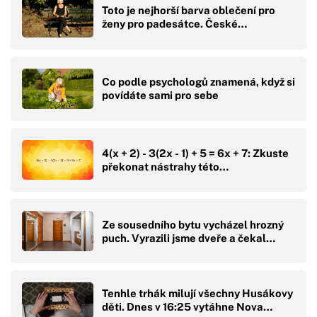
Toto je nejhorší barva oblečení pro
ženy pro padesátce. České…
Co podle psychologů znamená, když si
povídáte sami pro sebe
4(x + 2) - 3(2x - 1) + 5 = 6x + 7: Zkuste
překonat nástrahy této…
Ze sousedního bytu vycházel hrozný
puch. Vyrazili jsme dveře a čekal…
Tenhle trhák milují všechny Husákovy
děti. Dnes v 16:25 vytáhne Nova…