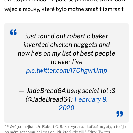
vajec a mouky, které bylo možné smažit i zmrazit.
just found out robert c baker
invented chicken nuggets and
now he's on my list of best people
to ever live
pic.twitter.com/I7ChgvrUmp
— JadeBread64.bsky.social lol :3
(@JadeBread64)
February 9,
2020
"Právě jsem zjistil, že Robert C. Baker vynalezl kuřecí nugety, a teď je
na mém seznamu nejlepších lidí, kteří kdy žili." Zdroj: Twitter