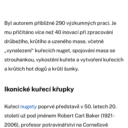
Byl autorem přibližně 290 výzkumných prací. Je
mu přičítáno více než 40 inovací při zpracování
drůbežího, krůtího a uzeného mase, včetně
„vynalezení“ kuřecích nuget, spojování masa se
strouhankou, vykostění kuřete a vytvoření kuřecích
a krůtích hot dogů a krůtí šunky.
Ikonické kuřecí křupky
Kuřecí
nugety
poprvé představil v 50. letech 20.
století už pod jménem Robert Carl Baker (1921 -
2006), profesor potravinářství na Cornellově