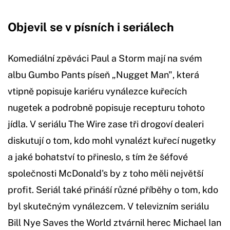
Objevil se v písních i seriálech
Komediální zpěváci Paul a Storm mají na svém
albu Gumbo Pants píseň „Nugget Man", která
vtipně popisuje kariéru vynálezce kuřecích
nugetek a podrobně popisuje recepturu tohoto
jídla. V seriálu The Wire zase tři drogoví dealeri
diskutují o tom, kdo mohl vynalézt kuřecí nugetky
a jaké bohatství to přineslo, s tím že šéfové
společnosti McDonald's by z toho měli největší
profit. Seriál také přináší různé příběhy o tom, kdo
byl skutečným vynálezcem. V televizním seriálu
Bill Nye Saves the World ztvárnil herec Michael Ian