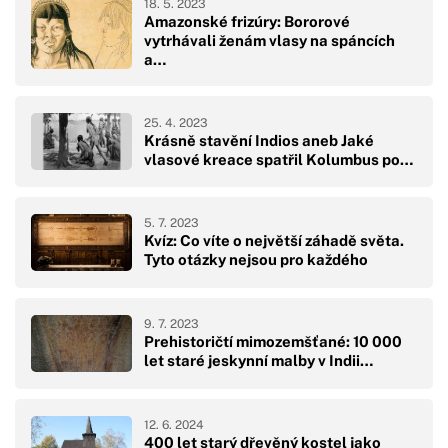
18. 5. 2023
Amazonské frizúry: Bororové
vytrhávali ženám vlasy na spáncích
a…
25. 4. 2023
Krásně stavění Indios aneb Jaké
vlasové kreace spatřil Kolumbus po…
5. 7. 2023
Kvíz: Co víte o největší záhadě světa.
Tyto otázky nejsou pro každého
9. 7. 2023
Prehistoričtí mimozemšťané: 10 000
let staré jeskynní malby v Indii…
12. 6. 2024
400 let starý dřevěný kostel jako