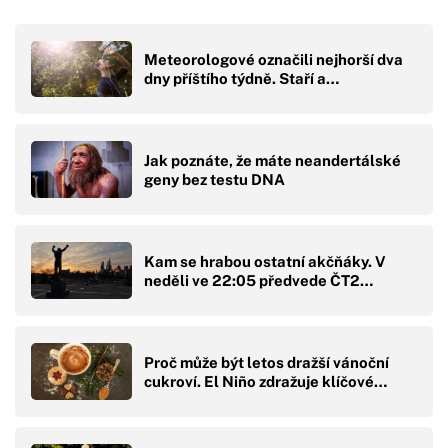
Meteorologové označili nejhorší dva
dny příštího týdně. Staří a…
Jak poznáte, že máte neandertálské
geny bez testu DNA
Kam se hrabou ostatní akčňáky. V
neděli ve 22:05 předvede ČT2…
Proč může být letos dražší vánoční
cukroví. El Niño zdražuje klíčové…