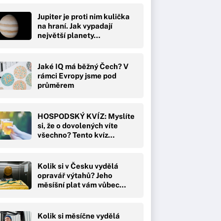
Jupiter je proti nim kulička
na hraní. Jak vypadají
největší planety…
Jaké IQ má běžný Čech? V
rámci Evropy jsme pod
průměrem
HOSPODSKÝ KVÍZ: Myslíte
si, že o dovolených víte
všechno? Tento kvíz…
Kolik si v Česku vydělá
opravář výtahů? Jeho
měsíšní plat vám vůbec…
Kolik si měsíčne vydělá