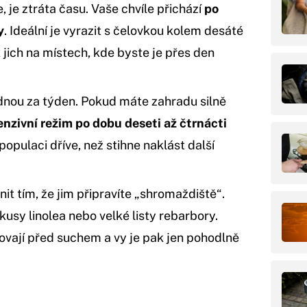
, je ztráta času. Vaše chvíle přichází
po
y
. Ideální je vyrazit s čelovkou kolem desáté
 jich na místech, kde byste je přes den
dnou za týden. Pokud máte zahradu silně
enzivní režim po dobu deseti až čtrnácti
populaci dříve, než stihne naklást další
it tím, že jim připravíte „shromaždiště“.
kusy linolea nebo velké listy rebarbory.
ovají před suchem a vy je pak jen pohodlně