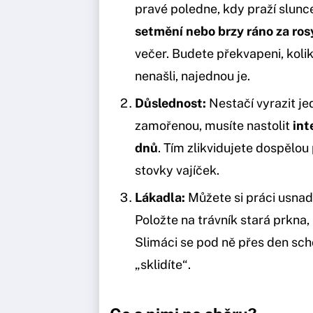
pravé poledne, kdy praží slunce
setmění nebo brzy ráno za ros
večer. Budete překvapeni, kolik
nenašli, najednou je.
Důslednost:
Nestačí vyrazit je
zamořenou, musíte nastolit
int
dnů
. Tím zlikvidujete dospělou 
stovky vajíček.
Lákadla:
Můžete si práci usnadn
Položte na trávník stará prkna, 
Slimáci se pod ně přes den sch
„sklidíte“.