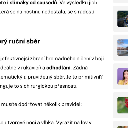
te i slimáky od sousedů
. Ve výsledku jich
terá se na hostinu nedostala, se s radostí
brý ruční sběr
ejefektivnější zbraní hromadného ničení v boji
ideálně v rukavici) a
odhodlání
. Žádná
matický a pravidelný sběr. Je to primitivní?
nguje to s chirurgickou přesností.
 musíte dodržovat několik pravidel:
ou tvorové noci a vlhka. Vyrazit na lov v