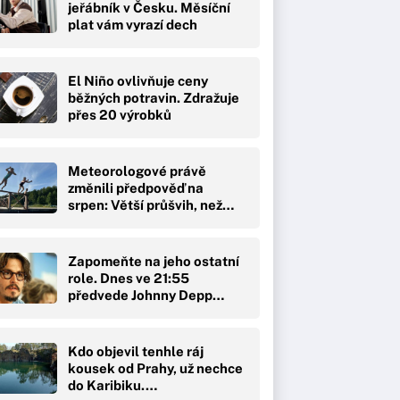
jeřábník v Česku. Měsíční
plat vám vyrazí dech
El Niño ovlivňuje ceny
běžných potravin. Zdražuje
přes 20 výrobků
Meteorologové právě
změnili předpověď na
srpen: Větší průšvih, než…
Zapomeňte na jeho ostatní
role. Dnes ve 21:55
předvede Johnny Depp…
Kdo objevil tenhle ráj
kousek od Prahy, už nechce
do Karibiku.…