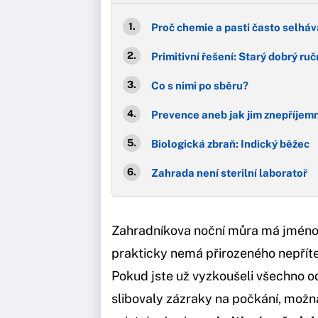
Proč chemie a pasti často selháv
Primitivní řešení: Starý dobrý ruč
Co s nimi po sběru?
Prevence aneb jak jim znepříjemn
Biologická zbraň: Indický běžec
Zahrada není sterilní laboratoř
Zahradníkova noční můra má jmén
prakticky nemá přirozeného nepřítel
Pokud jste už vyzkoušeli všechno o
slibovaly zázraky na počkání, možná