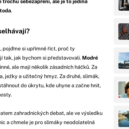
e trochu sebezapření, ale je to jediná
etoda
.
selhávají?
pojďme si upřímně říct, proč ty
í tak, jak bychom si představovali.
Modré
nné, ale mají několik zásadních háčků. Za
a, ježky a užitečný hmyz. Za druhé, slimák,
e stáhnout do úkrytu, kde uhyne a začne hnít,
osty.
atem zahradnických debat, ale ve výsledku
ic a chmele je pro slimáky neodolatelná