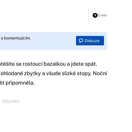
5 min
 o komentujícím.
Diskuze
otěšíte se rostoucí bazalkou a jdete spát.
 ohlodané zbytky a všude slizké stopy. Noční
ět připomněla.
REKLAMA