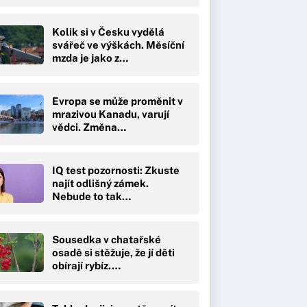
Kolik si v Česku vydělá
svářeč ve výškách. Měsíční
mzda je jako z…
Evropa se může proměnit v
mrazivou Kanadu, varují
vědci. Změna…
IQ test pozornosti: Zkuste
najít odlišný zámek.
Nebude to tak…
Sousedka v chatařské
osadě si stěžuje, že jí děti
obírají rybíz.…