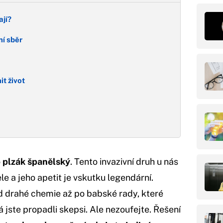
ají?
ní sběr
it život
o
plzák španělský
. Tento invazivní druh u nás
e a jeho apetit je vskutku legendární.
d drahé chemie až po babské rady, které
 jste propadli skepsi. Ale nezoufejte. Řešení