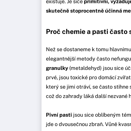
existuje. Je sice
primitivní, vyžaduj
skutečně stoprocentně účinná m
Proč chemie a pasti často 
Než se dostaneme k tomu hlavnímu, 
elegantnější metody často nefunguj
granulky
(metaldehyd) jsou sice úči
prvé, jsou toxické pro domácí zvířat
který se jimi otráví, se často stihn
což do zahrady láká další nezvané h
Pivní pasti
jsou sice oblíbeným tém
jde o dvousečnou zbraň. Vůně kvasn