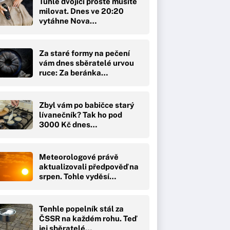
Tuhle dvojici prostě musíte
milovat. Dnes ve 20:20
vytáhne Nova…
Za staré formy na pečení
vám dnes sběratelé urvou
ruce: Za beránka…
Zbyl vám po babičce starý
lívanečník? Tak ho pod
3000 Kč dnes…
Meteorologové právě
aktualizovali předpověď na
srpen. Tohle vyděsí…
Tenhle popelník stál za
ČSSR na každém rohu. Teď
jej sběratelé…