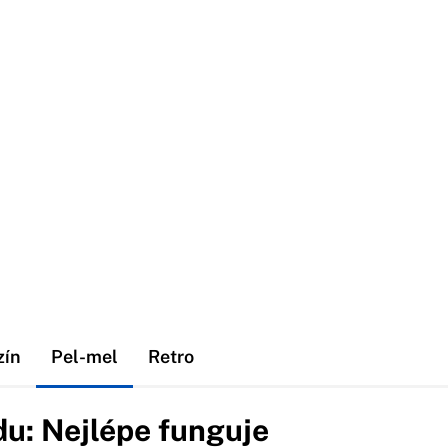
zín
Pel-mel
Retro
odu: Nejlépe funguje