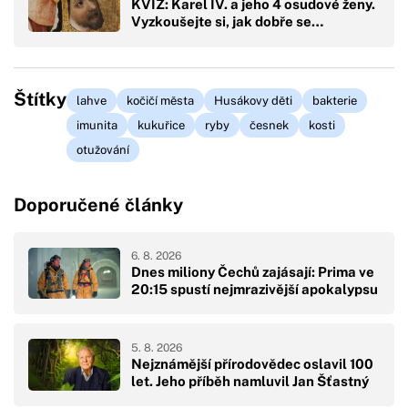
KVÍZ: Karel IV. a jeho 4 osudové ženy.
Vyzkoušejte si, jak dobře se…
Štítky
lahve
kočičí města
Husákovy děti
bakterie
imunita
kukuřice
ryby
česnek
kosti
otužování
Doporučené články
6. 8. 2026
Dnes miliony Čechů zajásají: Prima ve
20:15 spustí nejmrazivější apokalypsu
5. 8. 2026
Nejznámější přírodovědec oslavil 100
let. Jeho příběh namluvil Jan Šťastný