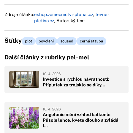
Zdroje článku:
eshop.zamecnictvi-pluhar.cz
,
levne-
pletivo.cz
, Autorský text
Štítky
plot
povolení
soused
černá stavba
Další články z rubriky pel-mel
10. 4. 2026
Investice s rychlou návratností:
Příplatek za trojsklo se díky…
10. 4. 2026
Angelonie mění vzhled balkonů:
Působí lehce, kvete dlouho a zvládá
i…