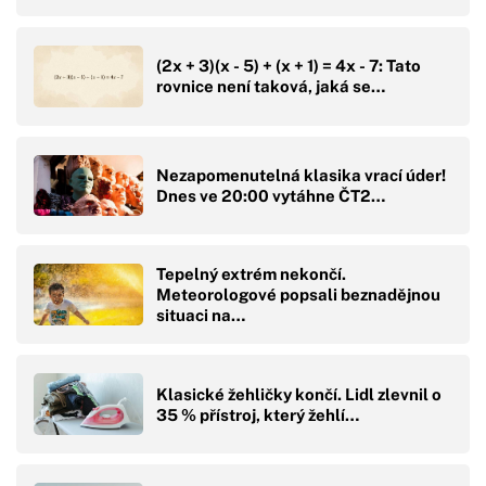
(2x + 3)(x - 5) + (x + 1) = 4x - 7: Tato
rovnice není taková, jaká se…
Nezapomenutelná klasika vrací úder!
Dnes ve 20:00 vytáhne ČT2…
Tepelný extrém nekončí.
Meteorologové popsali beznadějnou
situaci na…
Klasické žehličky končí. Lidl zlevnil o
35 % přístroj, který žehlí…