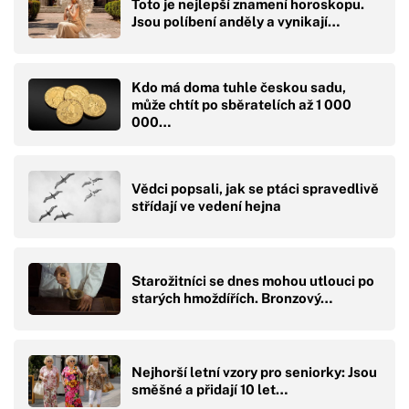
Toto je nejlepší znamení horoskopu.
Jsou políbení anděly a vynikají…
Kdo má doma tuhle českou sadu,
může chtít po sběratelích až 1 000
000…
Vědci popsali, jak se ptáci spravedlivě
střídají ve vedení hejna
Starožitníci se dnes mohou utlouci po
starých hmoždířích. Bronzový…
Nejhorší letní vzory pro seniorky: Jsou
směšné a přidají 10 let…