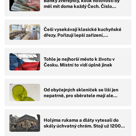
Banky zveřejnily, kolik hotovosti by
měl mít doma každý Čech. Číslo…
Češi vysekávají klasické kuchyňské
dřezy. Pořizují lepší zařízení,…
Tohle je nejhorší město k životu v
Česku. Místní to vidí úplně jinak
Od obyčejných skleniček se liší jen
nepatrně, pro sběratele mají ale…
Holýma rukama a dláty vytesali do
skály úchvatný chrám. Stojí už 1200…