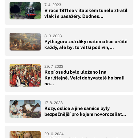
7. 4. 2023
V roce 1911 se v italském tunelu ztratil
vlak i s pasažéry. Dodnes…
3. 3. 2023
Pythagora zná díky matematice určitě
každý, ale byl to větší podivín,…
29. 7. 2023
Kopí osudu bylo uloženo i na
Karlštejně. Velcí dobyvatelé ho brali
na…
17. 8. 2023
Kozy, oslice a jiné samice byly
bezpečnější pro kojení novorozeňat…
29. 6. 2024