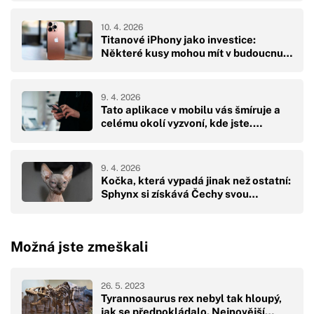
10. 4. 2026
Titanové iPhony jako investice:
Některé kusy mohou mít v budoucnu…
9. 4. 2026
Tato aplikace v mobilu vás šmíruje a
celému okolí vyzvoní, kde jste.…
9. 4. 2026
Kočka, která vypadá jinak než ostatní:
Sphynx si získává Čechy svou…
Možná jste zmeškali
26. 5. 2023
Tyrannosaurus rex nebyl tak hloupý,
jak se předpokládalo. Nejnovější…