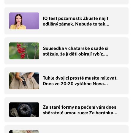
IQ test pozornosti: Zkuste najít
odlišný zámek. Nebude to tak…
Sousedka v chatařské osadě si
stěžuje, že jí děti obírají rybíz.…
Tuhle dvojici prostě musíte milovat.
Dnes ve 20:20 vytáhne Nova…
Za staré formy na pečení vám dnes
sběratelé urvou ruce: Za beránka…