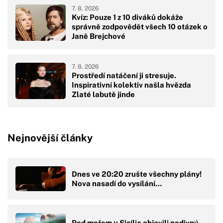
7. 8. 2026
Kvíz: Pouze 1 z 10 diváků dokáže
správně zodpovědět všech 10 otázek o
Janě Brejchové
7. 8. 2026
Prostředí natáčení ji stresuje.
Inspirativní kolektiv našla hvězda
Zlaté labutě jinde
Nejnovější články
Dnes ve 20:20 zrušte všechny plány!
Nova nasadí do vysílání…
Pod mořem u Sicílie objevili podivný