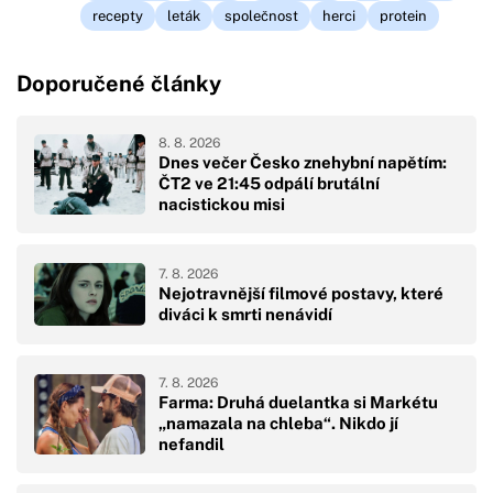
recepty
leták
společnost
herci
protein
Doporučené články
8. 8. 2026
Dnes večer Česko znehybní napětím:
ČT2 ve 21:45 odpálí brutální
nacistickou misi
7. 8. 2026
Nejotravnější filmové postavy, které
diváci k smrti nenávidí
7. 8. 2026
Farma: Druhá duelantka si Markétu
„namazala na chleba“. Nikdo jí
nefandil