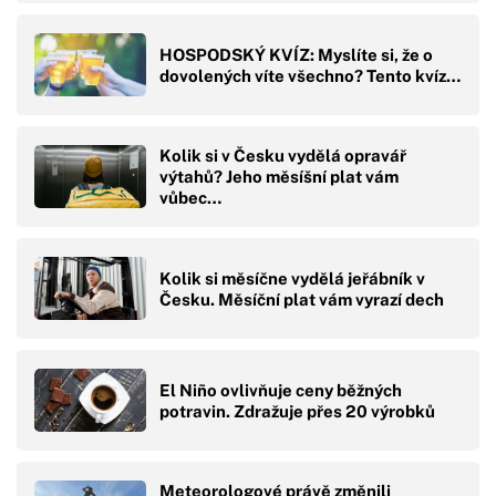
HOSPODSKÝ KVÍZ: Myslíte si, že o
dovolených víte všechno? Tento kvíz…
Kolik si v Česku vydělá opravář
výtahů? Jeho měsíšní plat vám
vůbec…
Kolik si měsíčne vydělá jeřábník v
Česku. Měsíční plat vám vyrazí dech
El Niño ovlivňuje ceny běžných
potravin. Zdražuje přes 20 výrobků
Meteorologové právě změnili