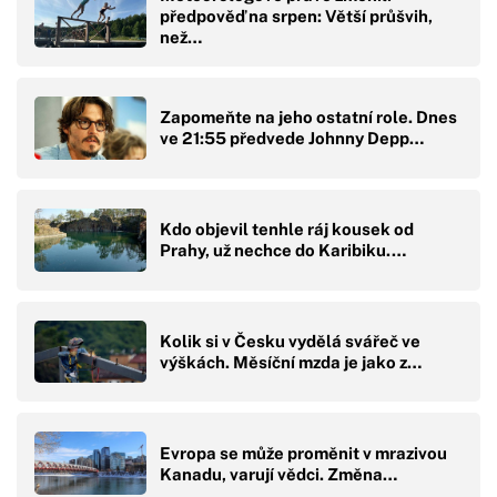
předpověď na srpen: Větší průšvih,
než…
Zapomeňte na jeho ostatní role. Dnes
ve 21:55 předvede Johnny Depp…
Kdo objevil tenhle ráj kousek od
Prahy, už nechce do Karibiku.…
Kolik si v Česku vydělá svářeč ve
výškách. Měsíční mzda je jako z…
Evropa se může proměnit v mrazivou
Kanadu, varují vědci. Změna…