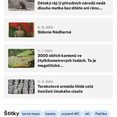
Dětský ráj: U přírodních národů nedá
dlouho matka bez dítěte ani ránu…
6. 10. 2023
Sidonie Nádherná
11. 7. 2023
3000 obřích kamenů ve
čtyřkilometrových řadách. To je
megalitické…
11. 4. 2024
Terakotová armáda hlídá celá
tisíciletí čínského císaře
Štítky
levné maso
kazety
ucpané WC
oči
Paštika