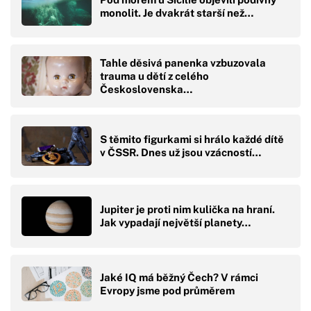
monolit. Je dvakrát starší než…
Tahle děsivá panenka vzbuzovala
trauma u dětí z celého
Československa…
S těmito figurkami si hrálo každé dítě
v ČSSR. Dnes už jsou vzácností…
Jupiter je proti nim kulička na hraní.
Jak vypadají největší planety…
Jaké IQ má běžný Čech? V rámci
Evropy jsme pod průměrem