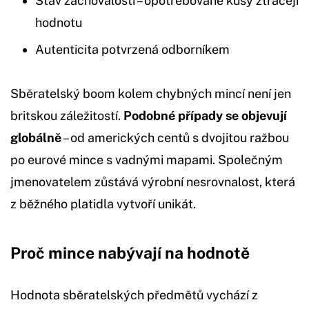
Stav zachovalosti – opotřebované kusy ztrácejí
hodnotu
Autenticita potvrzená odborníkem
Sběratelský boom kolem chybných mincí není jen
britskou záležitostí.
Podobné případy se objevují
globálně
– od amerických centů s dvojitou ražbou
po eurové mince s vadnými mapami. Společným
jmenovatelem zůstává výrobní nesrovnalost, která
z běžného platidla vytvoří unikát.
Proč mince nabývají na hodnotě
Hodnota sběratelských předmětů vychází z