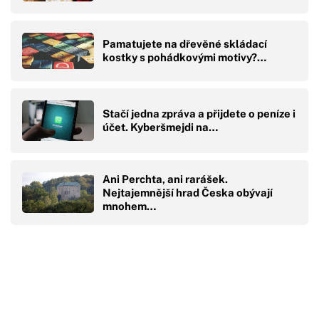
Pamatujete na dřevěné skládací
kostky s pohádkovými motivy?…
Stačí jedna zpráva a přijdete o peníze i
účet. Kyberšmejdi na…
Ani Perchta, ani rarášek.
Nejtajemnější hrad Česka obývají
mnohem…