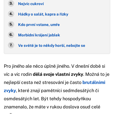
Nejvíc cukroví
Hádky o salát, kapra a řízky
Kdo první vstane, umře
Morbidní krájení jablek
Ve světě je to někdy horší, nebojte se
Pro jiného ale něco úplně jiného. V dnešní době si
víc a víc rodin
dělá svoje vlastní zvyky
. Možná to je
nejlepší cesta než stresování je často
brutálními
zvyky
, které znají pamětníci sedmdesátých či
osmdesátých let. Být tehdy hospodyňkou
znamenalo, že máte v rukou doslova osud celé