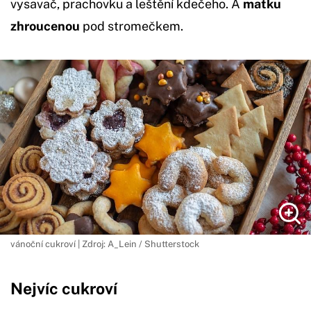
vysavač, prachovku a leštění kdečeho. A
matku
zhroucenou
pod stromečkem.
vánoční cukroví | Zdroj: A_Lein / Shutterstock
Nejvíc cukroví