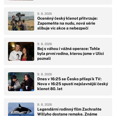
9. 8. 2026
Oceněný český klenot přitvrzuje:
Zapomeňte na nudu, nová série
slibuje víc akce a nebezpečí
9. 8. 2026
Boj s váhou i vážná operace: Tohle
byla první rodina, kterou jsme v Ulici
poznali
9. 8. 2026
Dnes v 16:25 se Česko přilepí k TV:
Nova v 16:25 spustí nejslavnější český
klenot 80. let
8. 8. 2026
Legendární rodinný film Zachraňte
Willyho dostane remake. Známe