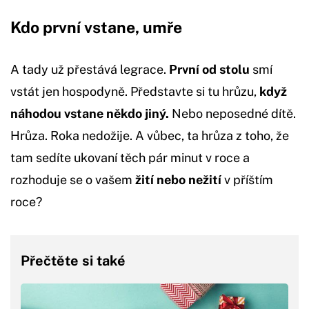
Kdo první vstane, umře
A tady už přestává legrace.
První od stolu
smí
vstát jen hospodyně. Představte si tu hrůzu,
když
náhodou vstane někdo jiný.
Nebo neposedné dítě.
Hrůza. Roka nedožije. A vůbec, ta hrůza z toho, že
tam sedíte ukovaní těch pár minut v roce a
rozhoduje se o vašem
žití nebo nežití
v příštím
roce?
Přečtěte si také