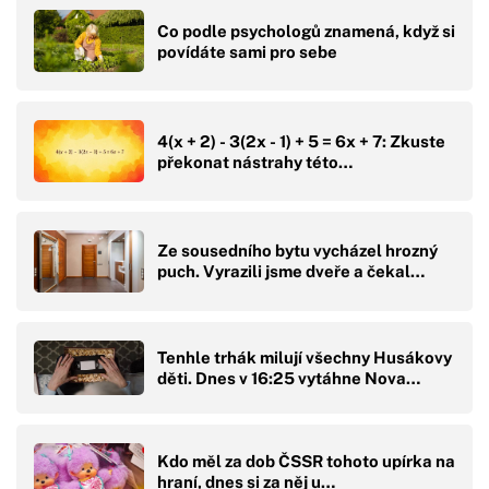
Co podle psychologů znamená, když si
povídáte sami pro sebe
4(x + 2) - 3(2x - 1) + 5 = 6x + 7: Zkuste
překonat nástrahy této…
Ze sousedního bytu vycházel hrozný
puch. Vyrazili jsme dveře a čekal…
Tenhle trhák milují všechny Husákovy
děti. Dnes v 16:25 vytáhne Nova…
Kdo měl za dob ČSSR tohoto upírka na
hraní, dnes si za něj u…