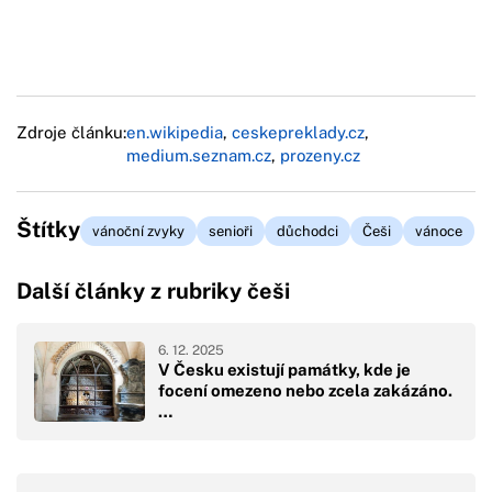
Zdroje článku:
en.wikipedia
,
ceskepreklady.cz
,
medium.seznam.cz
,
prozeny.cz
Štítky
vánoční zvyky
senioři
důchodci
Češi
vánoce
Další články z rubriky češi
6. 12. 2025
V Česku existují památky, kde je
focení omezeno nebo zcela zakázáno.
…