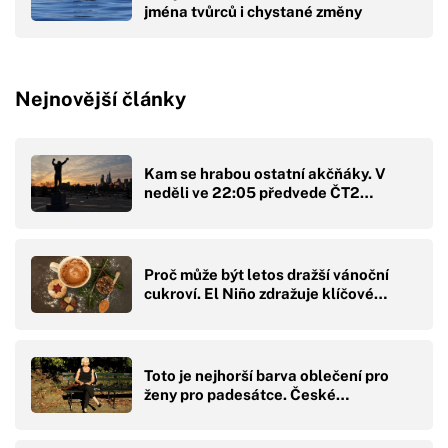
jména tvůrců i chystané změny
Nejnovější články
Kam se hrabou ostatní akčňáky. V
neděli ve 22:05 předvede ČT2…
Proč může být letos dražší vánoční
cukroví. El Niño zdražuje klíčové…
Toto je nejhorší barva oblečení pro
ženy pro padesátce. České…