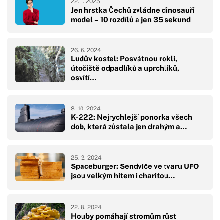
22. 1. 2025
Jen hrstka Čechů zvládne dinosauří
model – 10 rozdílů a jen 35 sekund
26. 6. 2024
Ludův kostel: Posvátnou rokli,
útočiště odpadlíků a uprchlíků,
osvítí…
8. 10. 2024
K-222: Nejrychlejší ponorka všech
dob, která zůstala jen drahým a…
25. 2. 2024
Spaceburger: Sendviče ve tvaru UFO
jsou velkým hitem i charitou…
22. 8. 2024
Houby pomáhají stromům růst