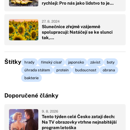
rychleji: Pro nás jako lidstvo to je…
27. 8. 2024
Slunečnice zřejmě vzájemně
spolupracují: Natáčejí se ke slunci
tak,…
Štítky
hrady
římský císař
japonsko
závist
boty
úhrada státem
protein
budoucnost
obrana
bakterie
Doporučené články
9. 8. 2026
Tento týden celé Česko zatají dech:
Na TV obrazovky vtrhne nejnabitější
program letoška