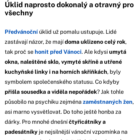
Úklid naprosto dokonalý a otravný pro
všechny
Předvánoční
úklid už pomalu ustupuje. Lidé
zastávají názor, že mají
doma uklizeno celý rok
,
tak proč se
honit před Vánoci
. Ale kdysi
umytá
okna, naleštěné sklo, vymyté skříně a utřené
kuchyňské linky i na horních skříňkách
, byly
symbolem společenského statusu. Co kdyby
přišla sousedka a viděla nepořádek
? Jak tohle
působilo na psychiku zejména
zaměstnaných žen
,
asi marno vysvětlovat. Do toho ještě honba za
dárky. Pro mnohé dnešní
čtyřicátníky a
padesátníky
je nejsilnější vánoční vzpomínka na