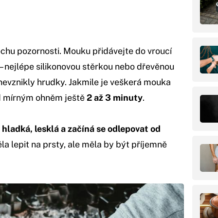
rochu pozornosti. Mouku přidávejte do vroucí
– nejlépe silikonovou stěrkou nebo dřevěnou
 nevznikly hrudky. Jakmile je veškerá mouka
ad mírným ohněm ještě
2 až 3 minuty
.
e
hladká, lesklá a začíná se odlepovat od
la lepit na prsty, ale měla by být příjemně