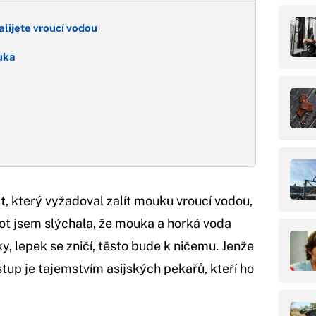
alijete vroucí vodou
uka
t, který vyžadoval zalít mouku vroucí vodou,
vot jsem slýchala, že mouka a horká voda
, lepek se zničí, těsto bude k ničemu. Jenže
tup je tajemstvím asijských pekařů, kteří ho