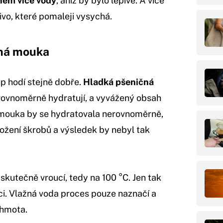
em více vody
, aniž by bylo lepivé. A více
ivo, které pomaleji vysychá.
čná mouka
p hodí stejně dobře.
Hladká pšeničná
rovnoměrně hydratují, a vyvážený obsah
á mouka by se hydratovala nerovnoměrně,
ložení škrobů a výsledek by nebyl tak
 skutečně vroucí, tedy na 100 °C. Jen tak
ci. Vlažná voda proces pouze naznačí a
 hmota.