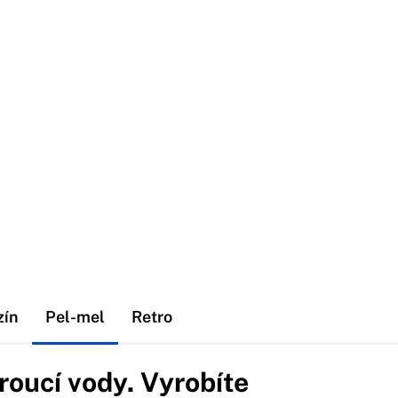
zín
Pel-mel
Retro
oucí vody. Vyrobíte