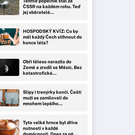
Tenhle popelník stál za
ČSSR na každém rohu. Teď
jej sběratelé…
HOSPODSKÝ KVÍZ: Co by
měl každý Čech stihnout do
konce léta?
Obří těleso narazilo do
Země a zrodil se Měsíc. Bez
katastrofické…
Slipy i trenýrky končí. Čeští
muži se zamilovali do
mnohem lepšího…
Tyto velké hrnce byl dříve
nutností v každé
domácnosti. Dnes za ně…