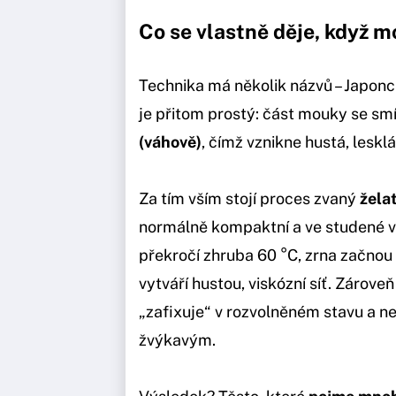
Co se vlastně děje, když m
Technika má několik názvů – Japonci 
je přitom prostý: část mouky se sm
(váhově)
, čímž vznikne hustá, leskl
Za tím vším stojí proces zvaný
žela
normálně kompaktní a ve studené v
překročí zhruba 60 °C, zrna začnou 
vytváří hustou, viskózní síť. Zároveň
„zafixuje“ v rozvolněném stavu a ne
žvýkavým.