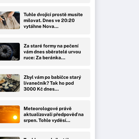
Tuhle dvojici prostě musíte
milovat. Dnes ve 20:20
vytáhne Nova…
Za staré formy na pečení
vám dnes sběratelé urvou
ruce: Za beránka…
Zbyl vám po babičce starý
lívanečník? Tak ho pod
3000 Kč dnes…
Meteorologové právě
aktualizovali předpověď na
srpen. Tohle vyděsí…