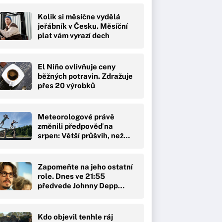
Kolik si měsíčne vydělá
jeřábník v Česku. Měsíční
plat vám vyrazí dech
El Niño ovlivňuje ceny
běžných potravin. Zdražuje
přes 20 výrobků
Meteorologové právě
změnili předpověď na
srpen: Větší průšvih, než…
Zapomeňte na jeho ostatní
role. Dnes ve 21:55
předvede Johnny Depp…
Kdo objevil tenhle ráj