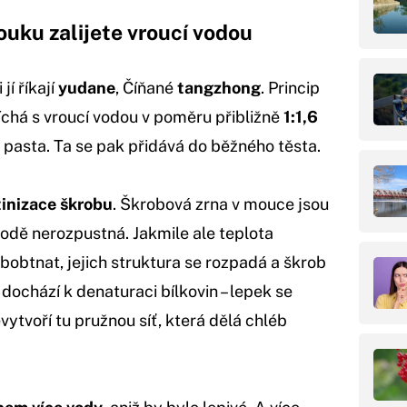
ouku zalijete vroucí vodou
jí říkají
yudane
, Číňané
tangzhong
. Princip
íchá s vroucí vodou v poměru přibližně
1:1,6
á pasta. Ta se pak přidává do běžného těsta.
tinizace škrobu
. Škrobová zrna v mouce jsou
odě nerozpustná. Jakmile ale teplota
bobtnat, jejich struktura se rozpadá a škrob
 dochází k denaturaci bílkovin – lepek se
vytvoří tu pružnou síť, která dělá chléb