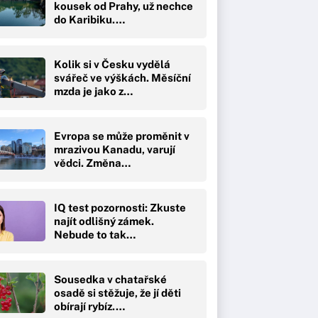
kousek od Prahy, už nechce
do Karibiku.…
Kolik si v Česku vydělá
svářeč ve výškách. Měsíční
mzda je jako z…
Evropa se může proměnit v
mrazivou Kanadu, varují
vědci. Změna…
IQ test pozornosti: Zkuste
najít odlišný zámek.
Nebude to tak…
Sousedka v chatařské
osadě si stěžuje, že jí děti
obírají rybíz.…