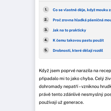
Co se vlastně děje, když mouku z
Proč zrovna hladká pšeničná mo
Jak na to prakticky
K čemu takovou pastu použít
Drobnosti, které dělají rozdíl
Když jsem poprvé narazila na recep
připadalo mi to jako chyba. Celý ži
dohromady nepatří – vzniknou hrudky
právě tento zdánlivě nesmyslný pos
používají už generace.