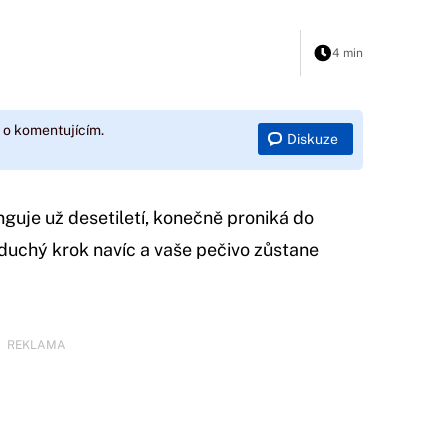
4 min
 o komentujícím.
Diskuze
nguje už desetiletí, konečně proniká do
duchý krok navíc a vaše pečivo zůstane
REKLAMA