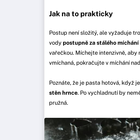
Jak na to prakticky
Postup není složitý, ale vyžaduje t
vody
postupně za stálého míchání
vařečkou. Míchejte intenzivně, aby
vmíchaná, pokračujte v míchání n
Poznáte, že je pasta hotová, když j
stěn hrnce
. Po vychladnutí by nemě
pružná.