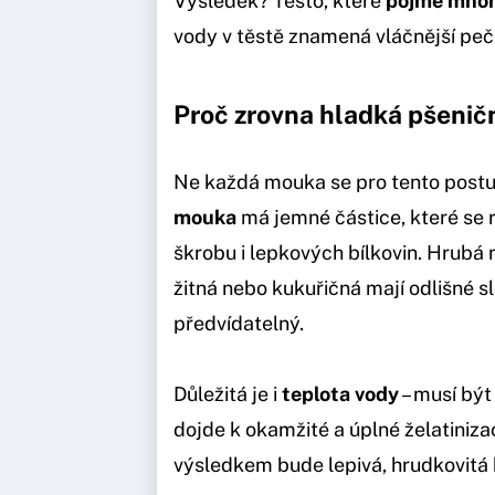
Výsledek? Těsto, které
pojme mnoh
vody v těstě znamená vláčnější peč
Proč zrovna hladká pšeni
Ne každá mouka se pro tento postu
mouka
má jemné částice, které se 
škrobu i lepkových bílkovin. Hrub
žitná nebo kukuřičná mají odlišné s
předvídatelný.
Důležitá je i
teplota vody
– musí být
dojde k okamžité a úplné želatiniza
výsledkem bude lepivá, hrudkovitá