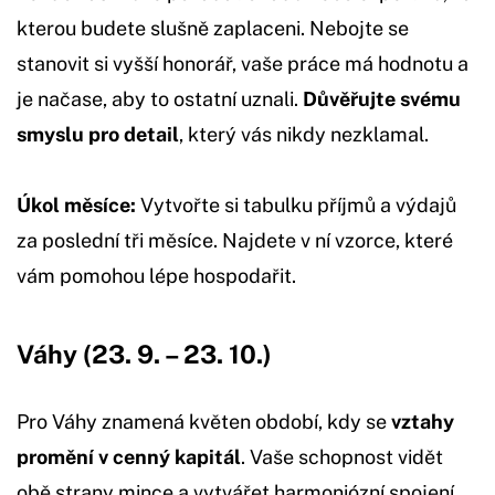
kterou budete slušně zaplaceni. Nebojte se
stanovit si vyšší honorář, vaše práce má hodnotu a
je načase, aby to ostatní uznali.
Důvěřujte svému
smyslu pro detail
, který vás nikdy nezklamal.
Úkol měsíce:
Vytvořte si tabulku příjmů a výdajů
za poslední tři měsíce. Najdete v ní vzorce, které
vám pomohou lépe hospodařit.
Váhy (23. 9. – 23. 10.)
Pro Váhy znamená květen období, kdy se
vztahy
promění v cenný kapitál
. Vaše schopnost vidět
obě strany mince a vytvářet harmoniózní spojení