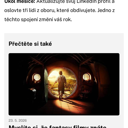
Úkol měsíce:
Aktualizujte svůj LinkedIn profil a
oslovte tři lidi z oboru, které obdivujete. Jedno z
těchto spojení změní váš rok.
Přečtěte si také
23. 5. 2026
Myslíte si, že fantasy filmy znáte