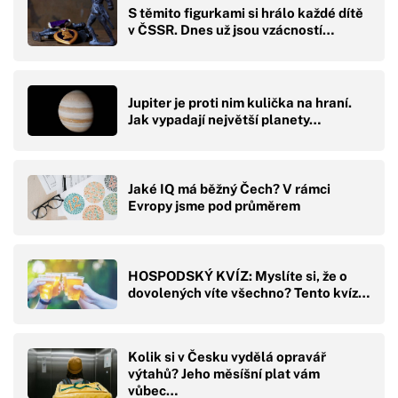
S těmito figurkami si hrálo každé dítě
v ČSSR. Dnes už jsou vzácností…
Jupiter je proti nim kulička na hraní.
Jak vypadají největší planety…
Jaké IQ má běžný Čech? V rámci
Evropy jsme pod průměrem
HOSPODSKÝ KVÍZ: Myslíte si, že o
dovolených víte všechno? Tento kvíz…
Kolik si v Česku vydělá opravář
výtahů? Jeho měsíšní plat vám
vůbec…