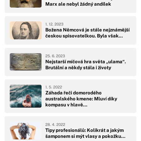
Marx ale nebyl žádný andílek
1. 12. 2023
Božena Němcová je stále nejznámější
českou spisovatelkou. Byla však…
25. 6. 2023
Nejstarší míčová hra světa „ulama“.
Brutální a někdy stála i životy
1. 5. 2022
Záhada řeči domorodého
australského kmene: Mluví díky
kompasu v hlavě…
28. 4. 2022
Tipy profesionálů: Kolikrát a jakým
šamponem si mýt vlasy a pokožku…