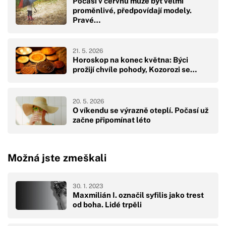
Počasí v červnu může být velmi
proměnlivé, předpovídají modely.
Pravé…
21. 5. 2026
Horoskop na konec května: Býci
prožijí chvíle pohody, Kozorozi se…
20. 5. 2026
O víkendu se výrazně oteplí. Počasí už
začne připomínat léto
Možná jste zmeškali
30. 1. 2023
Maxmilián I. označil syfilis jako trest
od boha. Lidé trpěli