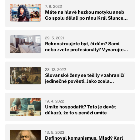
7. 8. 2022
Máte na hlavě hezkou motyku aneb
Co spolu dělali po ránu Král Slunce…
29. 5. 2021
Rekonstruujete byt, či dům? Sami,
nebo zvete profesionály? Vyvarujte…
23. 12. 2022
Slovanské ženy se těšily v zahraničí
jedinečné pověsti. Jako zcela…
19. 4. 2022
Umíte hospodařit? Toto je devět
důkazů, že to s penězi umíte
13. 5. 2023
Definoval komunismus. Mladý Karl