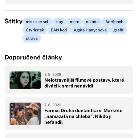
Štítky
miska se solí
tipy
moto
nálada
Adršpach
Čtyřlístek
EAN kod
Agáta Hanychová
grafit
strava
Doporučené články
7. 8. 2026
Nejotravnější filmové postavy, které
diváci k smrti nenávidí
7. 8. 2026
Farma: Druhá duelantka si Markétu
„namazala na chleba“. Nikdo jí
nefandil