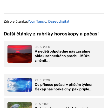
Zdroje článku:
Your Tango
,
Dazeddigital
Další články z rubriky horoskopy a počasí
23. 5. 2026
V neděli odpoledne nás zasáhne
oblak saharského prachu. Může
změnit…
22. 5. 2026
Co přinese počasí v příštím týdnu:
Čekají nás horké dny, pak přijde…
21. 5. 2026