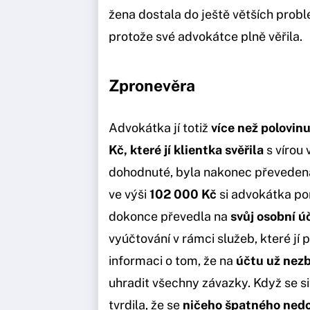
žena dostala do ještě větších prob
protože své advokátce plně věřila.
Zpronevěra
Advokátka jí totiž
více než polovin
Kč, které jí klientka svěřila
s vírou 
dohodnuté, byla nakonec převedena 
ve výši
102 000 Kč
si advokátka pon
dokonce převedla na
svůj osobní ú
vyúčtování v rámci služeb, které jí 
informaci o tom, že na
účtu už nezb
uhradit všechny závazky. Když se si
tvrdila, že se
ničeho špatného nedo