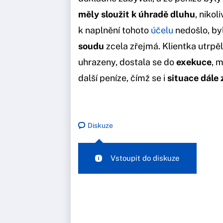
měly sloužit k úhradě dluhu
, niko
k naplnění tohoto
účelu
nedošlo, b
soudu
zcela zřejmá. Klientka utrpě
uhrazeny, dostala se do
exekuce
, 
další peníze, čímž se i
situace dále 
Diskuze
Vstoupit do diskuze