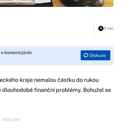
3 min
 o komentujícím.
Diskuze
teckého kraje nemalou částku do rukou
vé dlouhodobé finanční problémy. Bohužel se
REKLAMA