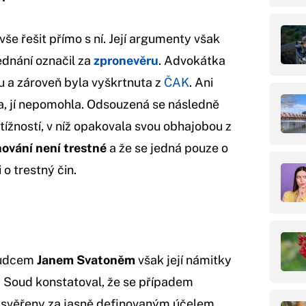
še řešit přímo s ní. Její argumenty však
ednání označil za
zpronevěru
. Advokátka
u a zároveň byla vyškrtnuta z
ČAK
. Ani
la, jí nepomohla. Odsouzená se následně
stížností, v níž opakovala svou obhajobou z
ování není trestné
a že se jedná pouze o
i o trestný čin.
oudcem
Janem Svatoněm
však její námitky
. Soud konstatoval, že se případem
y svěřeny za jasně definovaným účelem,