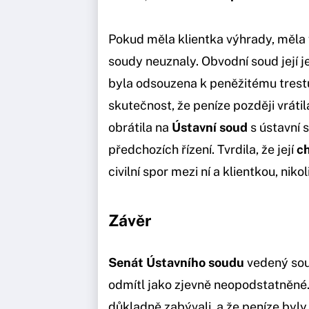
Pokud měla klientka výhrady, měla v
soudy neuznaly. Obvodní soud její j
byla odsouzena k peněžitému trest
skutečnost, že peníze později vráti
obrátila na
Ústavní soud
s ústavní 
předchozích řízení. Tvrdila, že její
ch
civilní spor mezi ní a klientkou, nikol
Závěr
Senát Ústavního soudu
vedený s
odmítl jako zjevně neopodstatněné
důkladně zabývali, a že peníze byl