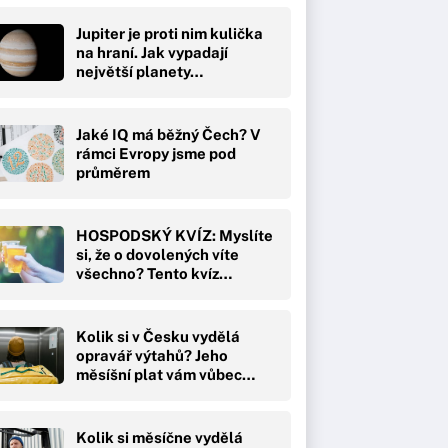
Jupiter je proti nim kulička
na hraní. Jak vypadají
největší planety…
Jaké IQ má běžný Čech? V
rámci Evropy jsme pod
průměrem
HOSPODSKÝ KVÍZ: Myslíte
si, že o dovolených víte
všechno? Tento kvíz…
Kolik si v Česku vydělá
opravář výtahů? Jeho
měsíšní plat vám vůbec…
Kolik si měsíčne vydělá