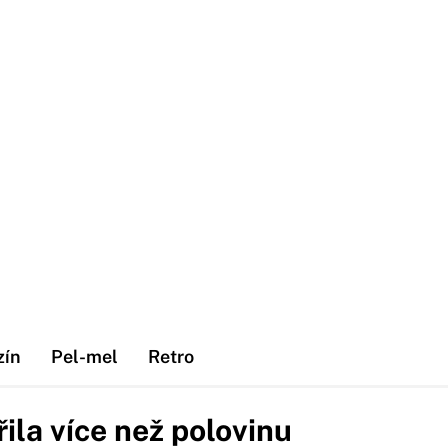
zín
Pel-mel
Retro
ila více než polovinu