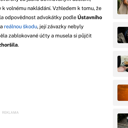
liv k volnému nakládání. Vzhledem k tomu, že
yla odpovědnost advokátky podle
Ústavního
la
reálnou škodu
, její závazky nebyly
měla zablokované účty a musela si půjčit
zhoršila
.
REKLAMA