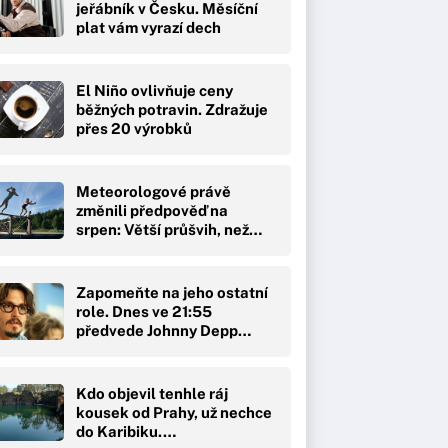
jeřábník v Česku. Měsíční
plat vám vyrazí dech
El Niño ovlivňuje ceny
běžných potravin. Zdražuje
přes 20 výrobků
Meteorologové právě
změnili předpověď na
srpen: Větší průšvih, než…
Zapomeňte na jeho ostatní
role. Dnes ve 21:55
předvede Johnny Depp…
Kdo objevil tenhle ráj
kousek od Prahy, už nechce
do Karibiku.…