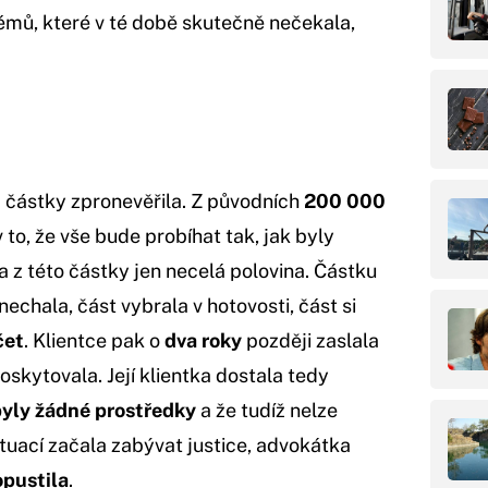
lémů, které v té době skutečně nečekala,
u
částky zpronevěřila. Z původních
200 000
v to, že vše bude probíhat tak, jak byly
z této částky jen necelá polovina. Částku
echala, část vybrala v hotovosti, část si
čet
. Klientce pak o
dva roky
později zaslala
poskytovala. Její klientka dostala tedy
yly žádné prostředky
a že tudíž nelze
tuací začala zabývat justice, advokátka
pustila
.