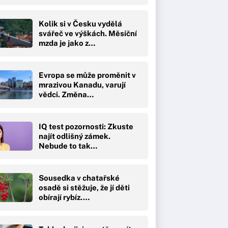
Kolik si v Česku vydělá
svářeč ve výškách. Měsíční
mzda je jako z…
Evropa se může proměnit v
mrazivou Kanadu, varují
vědci. Změna…
IQ test pozornosti: Zkuste
najít odlišný zámek.
Nebude to tak…
Sousedka v chatařské
osadě si stěžuje, že jí děti
obírají rybíz.…