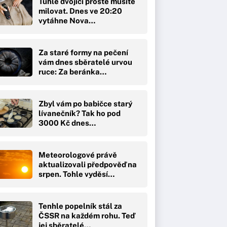
Tuhle dvojici prostě musíte
milovat. Dnes ve 20:20
vytáhne Nova…
Za staré formy na pečení
vám dnes sběratelé urvou
ruce: Za beránka…
Zbyl vám po babičce starý
lívanečník? Tak ho pod
3000 Kč dnes…
Meteorologové právě
aktualizovali předpověď na
srpen. Tohle vyděsí…
Tenhle popelník stál za
ČSSR na každém rohu. Teď
jej sběratelé…