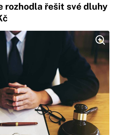
e rozhodla řešit své dluhy
Kč