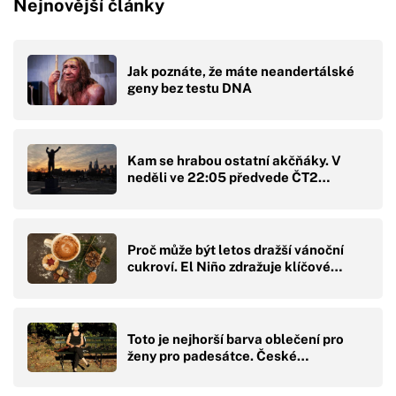
Nejnovější články
Jak poznáte, že máte neandertálské
geny bez testu DNA
Kam se hrabou ostatní akčňáky. V
neděli ve 22:05 předvede ČT2…
Proč může být letos dražší vánoční
cukroví. El Niño zdražuje klíčové…
Toto je nejhorší barva oblečení pro
ženy pro padesátce. České…