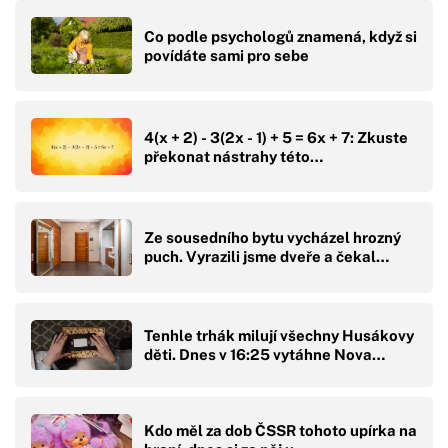
Co podle psychologů znamená, když si
povídáte sami pro sebe
4(x + 2) - 3(2x - 1) + 5 = 6x + 7: Zkuste
překonat nástrahy této…
Ze sousedního bytu vycházel hrozný
puch. Vyrazili jsme dveře a čekal…
Tenhle trhák milují všechny Husákovy
děti. Dnes v 16:25 vytáhne Nova…
Kdo měl za dob ČSSR tohoto upírka na