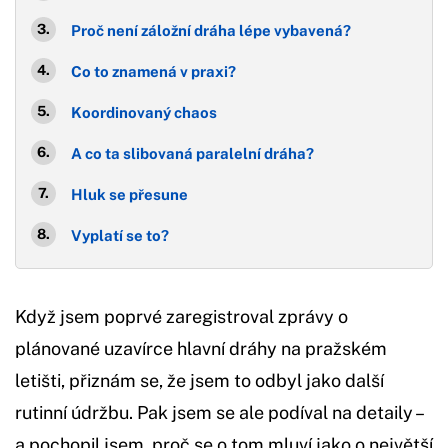
Proč není záložní dráha lépe vybavená?
Co to znamená v praxi?
Koordinovaný chaos
A co ta slibovaná paralelní dráha?
Hluk se přesune
Vyplatí se to?
Když jsem poprvé zaregistroval zprávy o
plánované uzavírce hlavní dráhy na pražském
letišti, přiznám se, že jsem to odbyl jako další
rutinní údržbu. Pak jsem se ale podíval na detaily –
a pochopil jsem, proč se o tom mluví jako o největší