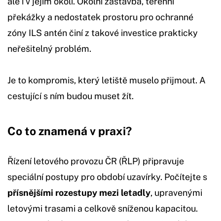
ale i v jejím okolí. Okolní zástavba, terénní
překážky a nedostatek prostoru pro ochranné
zóny ILS antén činí z takové investice prakticky
neřešitelný problém.
Je to kompromis, který letiště muselo přijmout. A
cestující s ním budou muset žít.
Co to znamená v praxi?
Řízení letového provozu ČR (ŘLP) připravuje
speciální postupy pro období uzavírky. Počítejte s
přísnějšími rozestupy mezi letadly
, upravenými
letovými trasami a celkově sníženou kapacitou.