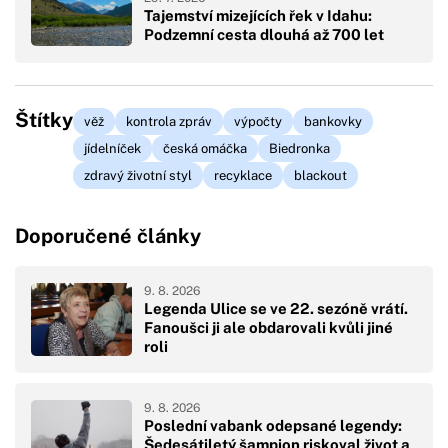
Tajemství mizejících řek v Idahu:
Podzemní cesta dlouhá až 700 let
Štítky
věž
kontrola zpráv
výpočty
bankovky
jídelníček
česká omáčka
Biedronka
zdravý životní styl
recyklace
blackout
Doporučené články
9. 8. 2026
Legenda Ulice se ve 22. sezóně vrátí.
Fanoušci ji ale obdarovali kvůli jiné
roli
9. 8. 2026
Poslední vabank odepsané legendy:
Šedesátiletý šampion riskoval život a