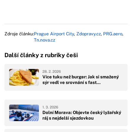
Zdroje článku:
Prague Airport City
,
Zdopravy.cz
,
PRG.aero
,
Tn.nova.cz
Další články z rubriky češi
28. 2. 2026
Více tuku než burger: Jak si smažený
sýr vedl ve srovnání s fast…
1. 3. 2026
Dolní Morava: Objevte český lyžařský
ráj s nejdelší sjezdovkou