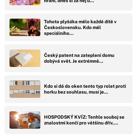
hraní, dnes si za něj u…
Tohoto plyšáka mělo každé dítě v
Československu. Kdo měl
speciálního…
Český patent na zateplení domu
dobývá svět. Je extrémně…
Kdo si dá do oken tento typ rolet proti
horku bez souhlasu, musí je…
HOSPODSKÝ KVÍZ: Tenhle souboj se
znalostmi končí pro většinu dřív,…