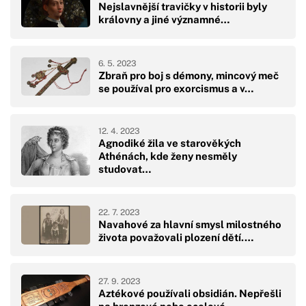
Nejslavnější travičky v historii byly
královny a jiné významné…
6. 5. 2023
Zbraň pro boj s démony, mincový meč
se používal pro exorcismus a v…
12. 4. 2023
Agnodiké žila ve starověkých
Athénách, kde ženy nesměly
studovat…
22. 7. 2023
Navahové za hlavní smysl milostného
života považovali plození dětí.…
27. 9. 2023
Aztékové používali obsidián. Nepřešli