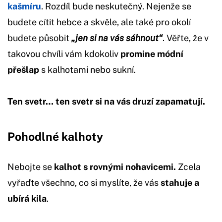
kašmíru
. Rozdíl bude neskutečný. Nejenže se
budete cítit hebce a skvěle, ale také pro okolí
budete působit
„jen si na vás sáhnout“
. Věřte, že v
takovou chvíli vám kdokoliv
promine módní
přešlap
s kalhotami nebo sukní.
Ten svetr… ten svetr si na vás druzí zapamatují.
Pohodlné kalhoty
Nebojte se
kalhot s rovnými nohavicemi.
Zcela
vyřaďte všechno, co si myslíte, že vás
stahuje a
ubírá kila
.