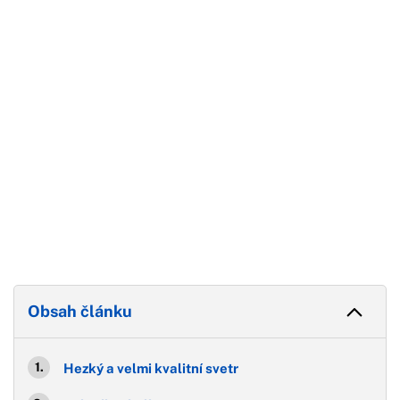
Začátek reklamy
Konec reklamy
Obsah článku
Hezký a velmi kvalitní svetr