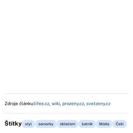
Zdroje článku:
lifee.cz
,
wiki
,
prozeny.cz
,
svetzeny.cz
Štítky
styl
seniorky
oblečení
šatník
Móda
Češi