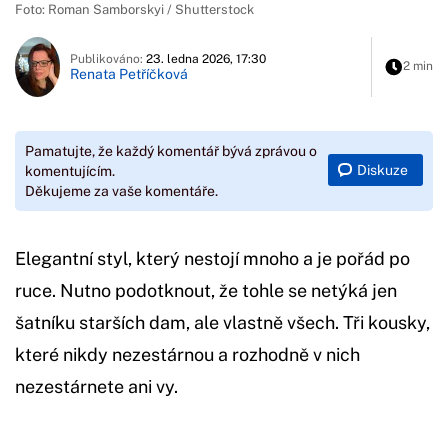
Foto: Roman Samborskyi / Shutterstock
Publikováno:
23. ledna 2026, 17:30
2 min
Renata Petříčková
Pamatujte, že každý komentář bývá zprávou o
Diskuze
komentujícím.
Děkujeme za vaše komentáře.
Elegantní styl, který nestojí mnoho a je pořád po
ruce. Nutno podotknout, že tohle se netýká jen
šatníku starších dam, ale vlastně všech. Tři kousky,
které nikdy nezestárnou a rozhodně v nich
nezestárnete ani vy.