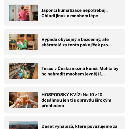
Japonci klimatizace nepotřebuji.
Chladí jinak a mnohem lépe
Vypadá obyčejný a bezcenný, ale
sběratelé za tento pokojíček pro…
Tesco v Česku možná končí. Mohla by
ho nahradit mnohem levnější…
HOSPODSKÝ KVÍZ: Na 10 z 10
dosáhnou jen ti s opravdu širokým
přehledem
Deset vynálezů, které považujeme za