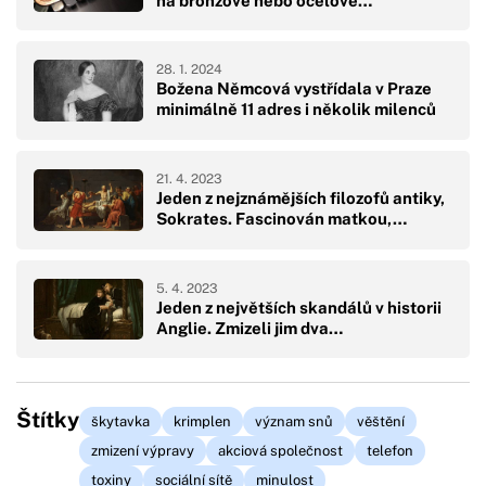
na bronzové nebo ocelové…
28. 1. 2024
Božena Němcová vystřídala v Praze
minimálně 11 adres i několik milenců
21. 4. 2023
Jeden z nejznámějších filozofů antiky,
Sokrates. Fascinován matkou,…
5. 4. 2023
Jeden z největších skandálů v historii
Anglie. Zmizeli jim dva…
Štítky
škytavka
krimplen
význam snů
věštění
zmizení výpravy
akciová společnost
telefon
toxiny
sociální sítě
minulost