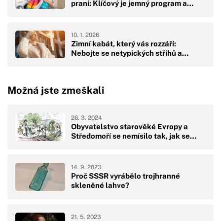
praní: Klíčový je jemný program a…
10. 1. 2026
Zimní kabát, který vás rozzáří:
Nebojte se netypických střihů a…
Možná jste zmeškali
26. 3. 2024
Obyvatelstvo starověké Evropy a
Středomoří se nemísilo tak, jak se…
14. 9. 2023
Proč SSSR vyrábělo trojhranné
skleněné lahve?
21. 5. 2023