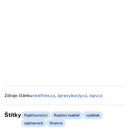
Zdroje článku:
realfree.cz
,
zpravy.kurzy.cz
,
ispv.cz
Štítky
Pojišťovnictví
Realitní makléř
výdělek
zajímavosti
finance