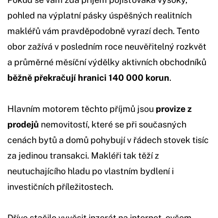
pohled na výplatní pásky úspěšných realitních
makléřů vám pravděpodobně vyrazí dech. Tento
obor zažívá v posledním roce neuvěřitelný rozkvět
a průměrné měsíční výdělky aktivních obchodníků
běžně překračují hranici 140 000 korun
.
Hlavním motorem těchto příjmů jsou
provize z
prodejů
nemovitostí, které se při současných
cenách bytů a domů pohybují v řádech stovek tisíc
za jedinou transakci. Makléři tak těží z
neutuchajícího hladu po vlastním bydlení i
investičních příležitostech.
Dříve stačilo vyvěsit inzerát na internet, ovšem