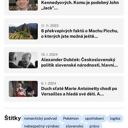
Kennedyových. Komu je podobný John
„Jack"…
11. 11. 2023
6 překvapivých faktů o Machu Picchu,
o kterých jste možná ještě…
10. 1. 2024
Alexander Dubček: Československý
politik slovenské národnosti, hlavní…
6. 1. 2024
Duch sťaté Marie Antoinetty chodí po
Versailles a hledá své děti. A…
Štítky
romantický podvod
Pokémon
opotřebení
logika
nebezpečný výrobec
slovensko
právo