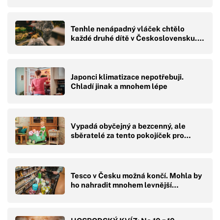
Tenhle nenápadný vláček chtělo
každé druhé dítě v Československu.…
Japonci klimatizace nepotřebuji.
Chladí jinak a mnohem lépe
Vypadá obyčejný a bezcenný, ale
sběratelé za tento pokojíček pro…
Tesco v Česku možná končí. Mohla by
ho nahradit mnohem levnější…