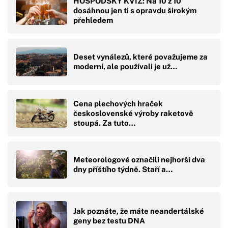
HOSPODSKÝ KVÍZ: Na 10 z 10
dosáhnou jen ti s opravdu širokým
přehledem
Deset vynálezů, které považujeme za
moderní, ale používali je už…
Cena plechových hraček
československé výroby raketově
stoupá. Za tuto…
Meteorologové označili nejhorší dva
dny příštího týdně. Staří a…
Jak poznáte, že máte neandertálské
geny bez testu DNA