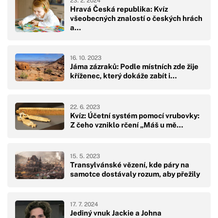
23. 2. 2024
Hravá Česká republika: Kvíz
všeobecných znalostí o českých hrách
a…
16. 10. 2023
Jáma zázraků: Podle místních zde žije
kříženec, který dokáže zabít i…
22. 6. 2023
Kvíz: Účetní systém pomocí vrubovky:
Z čeho vzniklo rčení „Máš u mě…
15. 5. 2023
Transylvánské vězení, kde páry na
samotce dostávaly rozum, aby přežily
17. 7. 2024
Jediný vnuk Jackie a Johna