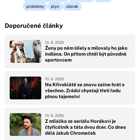
problémy
plyn
zázrak
Doporučené články
10. 8. 2026
Ženy po něm šílely a milovaly ho jako
indiána. On přitom chtěl být původně
sportovcem
10. 8. 2026
Na Křivoklátě se znovu začne hrát o
všechno. Zrádci chystají třetí řadu
plnou tajemství
10. 8. 2026
Z miláčka ze seriálu Horákovi je
čtyřicátník a táta dvou dcer. Co dnes
dělá Jakub Chromeček