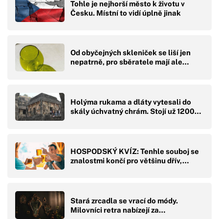
Tohle je nejhorší město k životu v
Česku. Místní to vidí úplně jinak
Od obyčejných skleniček se liší jen
nepatrně, pro sběratele mají ale…
Holýma rukama a dláty vytesali do
skály úchvatný chrám. Stojí už 1200…
HOSPODSKÝ KVÍZ: Tenhle souboj se
znalostmi končí pro většinu dřív,…
Stará zrcadla se vrací do módy.
Milovníci retra nabízejí za…