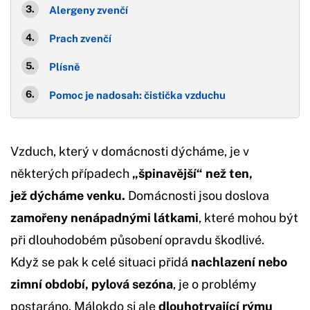
Alergeny zvenčí
Prach zvenčí
Plísně
Pomoc je nadosah: čistička vzduchu
Vzduch, který v domácnosti dýcháme, je v
některých případech
„špinavější“ než ten,
jež dýcháme venku.
Domácnosti jsou doslova
zamořeny nenápadnými látkami
, které mohou být
při dlouhodobém působení opravdu škodlivé.
Když se pak k celé situaci přidá
nachlazení nebo
zimní období, pylová sezóna
, je o problémy
postaráno. Málokdo si ale
dlouhotrvající rýmu