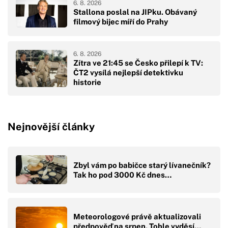
6. 8. 2026
Stallona poslal na JIPku. Obávaný
filmový bijec míří do Prahy
6. 8. 2026
Zítra ve 21:45 se Česko přilepí k TV:
ČT2 vysílá nejlepší detektivku
historie
Nejnovější články
Zbyl vám po babičce starý lívanečník?
Tak ho pod 3000 Kč dnes…
Meteorologové právě aktualizovali
předpověď na srpen. Tohle vyděsí…