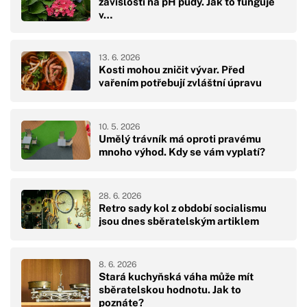
závislosti na pH půdy. Jak to funguje
v…
13. 6. 2026
Kosti mohou zničit vývar. Před
vařením potřebují zvláštní úpravu
10. 5. 2026
Umělý trávník má oproti pravému
mnoho výhod. Kdy se vám vyplatí?
28. 6. 2026
Retro sady kol z období socialismu
jsou dnes sběratelským artiklem
8. 6. 2026
Stará kuchyňská váha může mít
sběratelskou hodnotu. Jak to
poznáte?