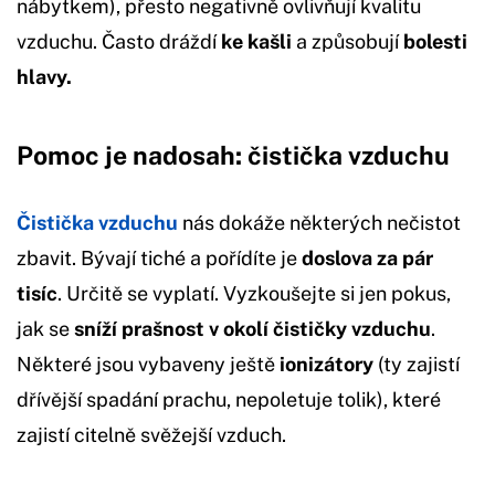
nábytkem), přesto negativně ovlivňují kvalitu
vzduchu. Často dráždí
ke kašli
a způsobují
bolesti
hlavy.
Pomoc je nadosah: čistička vzduchu
Čistička vzduchu
nás dokáže některých nečistot
zbavit. Bývají tiché a pořídíte je
doslova za pár
tisíc
. Určitě se vyplatí. Vyzkoušejte si jen pokus,
jak se
sníží prašnost v okolí čističky vzduchu
.
Některé jsou vybaveny ještě
ionizátory
(ty zajistí
dřívější spadání prachu, nepoletuje tolik), které
zajistí citelně svěžejší vzduch.