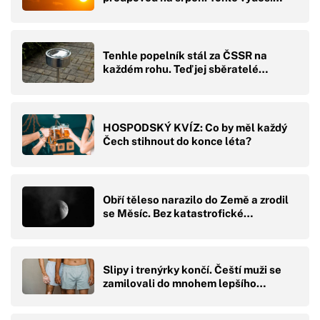
Tenhle popelník stál za ČSSR na
každém rohu. Teď jej sběratelé…
HOSPODSKÝ KVÍZ: Co by měl každý
Čech stihnout do konce léta?
Obří těleso narazilo do Země a zrodil
se Měsíc. Bez katastrofické…
Slipy i trenýrky končí. Čeští muži se
zamilovali do mnohem lepšího…