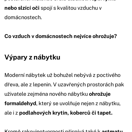
nebo slzící oči
spojí s kvalitou vzduchu v
domácnostech.
Co vzduch v domácnostech nejvíce ohrožuje?
Výpary z nábytku
Moderní nábytek už bohužel nebývá z poctivého
dřeva, ale z lepenin. V uzavřených prostorách pak
uživatele zejména nového nábytku
ohrožuje
formaldehyd
, který se uvolňuje nejen z nábytku,
ale i z
podlahových krytin, koberců či tapet.
Kromě rakovinotvornosti přispívá také k
astmatu,