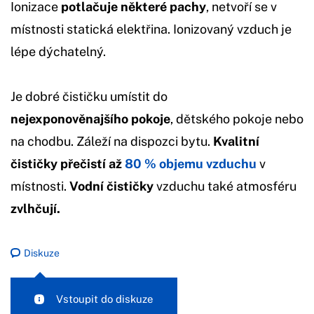
Ionizace
potlačuje některé pachy
, netvoří se v
místnosti statická elektřina. Ionizovaný vzduch je
lépe dýchatelný.
Je dobré čističku umístit do
nejexponověnajšího
pokoje
, dětského pokoje nebo
na chodbu. Záleží na dispozci bytu.
Kvalitní
čističky přečistí až
80 % objemu vzduchu
v
místnosti.
Vodní čističky
vzduchu také atmosféru
zvlhčují.
Diskuze
Vstoupit do diskuze