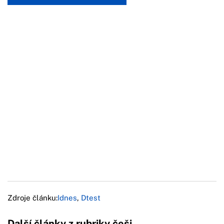
Zdroje článku:
Idnes
,
Dtest
Další články z rubriky češi