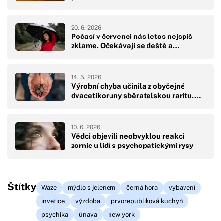
20. 6. 2026
Počasí v červenci nás letos nejspíš
zklame. Očekávají se deště a…
14. 5. 2026
Výrobní chyba učinila z obyčejné
dvacetikoruny sběratelskou raritu.…
10. 6. 2026
Vědci objevili neobvyklou reakci
zornic u lidí s psychopatickými rysy
Štítky
Waze
mýdlo s jelenem
černá hora
vybavení
invetice
výzdoba
prvorepubliková kuchyň
psychika
únava
new york