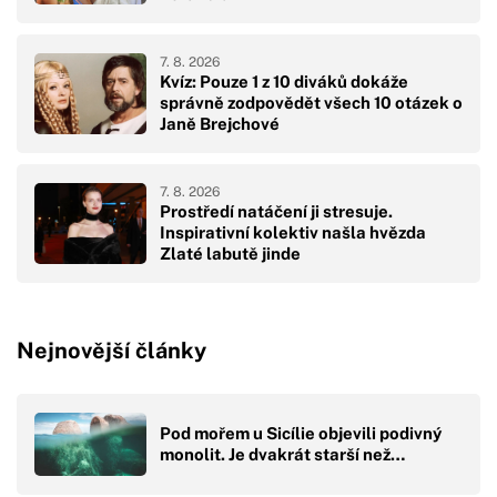
7. 8. 2026
Kvíz: Pouze 1 z 10 diváků dokáže
správně zodpovědět všech 10 otázek o
Janě Brejchové
7. 8. 2026
Prostředí natáčení ji stresuje.
Inspirativní kolektiv našla hvězda
Zlaté labutě jinde
Nejnovější články
Pod mořem u Sicílie objevili podivný
monolit. Je dvakrát starší než…