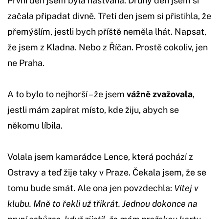
První den jsem byla naštvaná. Druhý den jsem si
začala připadat divně. Třetí den jsem si přistihla, že
přemýšlím, jestli bych příště neměla lhát. Napsat,
že jsem z Kladna. Nebo z Říčan. Prostě cokoliv, jen
ne Praha.
A to bylo to nejhorší – že jsem
vážně zvažovala
,
jestli mám zapírat místo, kde žiju, abych se
někomu líbila.
Volala jsem kamarádce Lence, která pochází z
Ostravy a teď žije taky v Praze. Čekala jsem, že se
tomu bude smát. Ale ona jen povzdechla:
Vítej v
klubu. Mně to řekli už třikrát. Jednou dokonce na