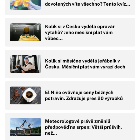
dovolených víte všechno? Tento kvíz…
Kolik si v Česku vydělá opravář
výtahů? Jeho měsíšní plat vám
vůbec…
Kolik si měsíčne vydělá jeřábník v
Česku. Měsíční plat vám vyrazí dech
El Niño ovlivňuje ceny běžných
potravin. Zdražuje přes 20 výrobků
Meteorologové právě změnili
předpověď na srpen: Větší průšvih,
než…