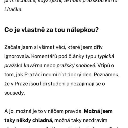
první schůzce, když zjistil, že mám pražskou kartu
Lítačka.
Co je vlastně za tou nálepkou?
Začala jsem si všímat věcí, které jsem dřív
ignorovala. Komentářů pod články typu
typická
pražská kavárna
nebo
pražský snobové
. Vtipů o
tom, jak Pražáci neumí říct dobrý den. Poznámek,
že v Praze jsou lidi studení a nezajímají se o
sousedy.
A jo, možná je to v něčem pravda.
Možná jsem
taky někdy chladná
, možná taky nezdravím