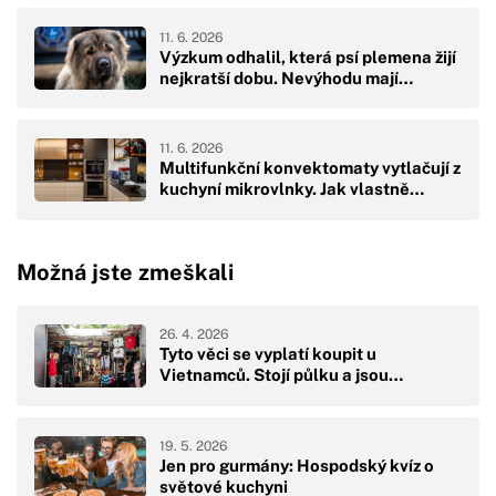
11. 6. 2026
Výzkum odhalil, která psí plemena žijí
nejkratší dobu. Nevýhodu mají…
11. 6. 2026
Multifunkční konvektomaty vytlačují z
kuchyní mikrovlnky. Jak vlastně…
Možná jste zmeškali
26. 4. 2026
Tyto věci se vyplatí koupit u
Vietnamců. Stojí půlku a jsou…
19. 5. 2026
Jen pro gurmány: Hospodský kvíz o
světové kuchyni