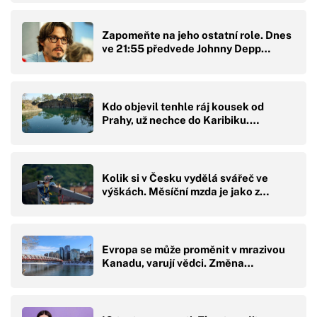
Zapomeňte na jeho ostatní role. Dnes
ve 21:55 předvede Johnny Depp…
Kdo objevil tenhle ráj kousek od
Prahy, už nechce do Karibiku.…
Kolik si v Česku vydělá svářeč ve
výškách. Měsíční mzda je jako z…
Evropa se může proměnit v mrazivou
Kanadu, varují vědci. Změna…