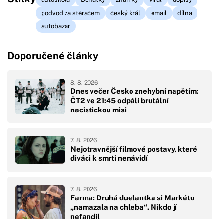
podvod za stěračem
český král
email
dílna
autobazar
Doporučené články
8. 8. 2026
Dnes večer Česko znehybní napětím:
ČT2 ve 21:45 odpálí brutální
nacistickou misi
7. 8. 2026
Nejotravnější filmové postavy, které
diváci k smrti nenávidí
7. 8. 2026
Farma: Druhá duelantka si Markétu
„namazala na chleba“. Nikdo jí
nefandil