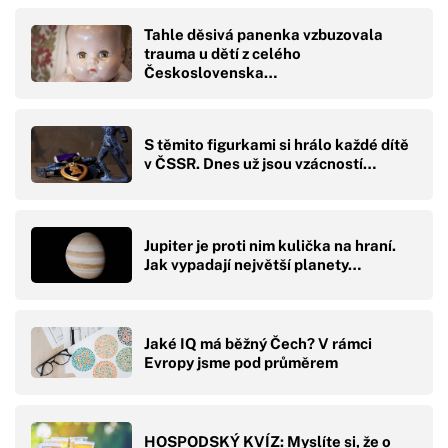
Tahle děsivá panenka vzbuzovala
trauma u dětí z celého
Československa…
S těmito figurkami si hrálo každé dítě
v ČSSR. Dnes už jsou vzácností…
Jupiter je proti nim kulička na hraní.
Jak vypadají největší planety…
Jaké IQ má běžný Čech? V rámci
Evropy jsme pod průměrem
HOSPODSKÝ KVÍZ: Myslíte si, že o