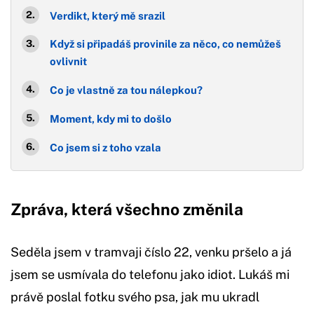
Verdikt, který mě srazil
Když si připadáš provinile za něco, co nemůžeš
ovlivnit
Co je vlastně za tou nálepkou?
Moment, kdy mi to došlo
Co jsem si z toho vzala
Zpráva, která všechno změnila
Seděla jsem v tramvaji číslo 22, venku pršelo a já
jsem se usmívala do telefonu jako idiot. Lukáš mi
právě poslal fotku svého psa, jak mu ukradl