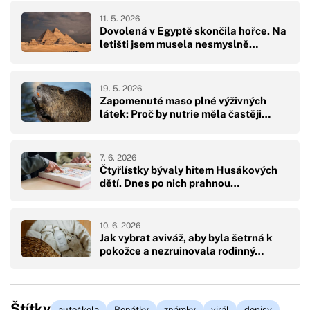
11. 5. 2026
Dovolená v Egyptě skončila hořce. Na
letišti jsem musela nesmyslně…
19. 5. 2026
Zapomenuté maso plné výživných
látek: Proč by nutrie měla častěji…
7. 6. 2026
Čtyřlístky bývaly hitem Husákových
dětí. Dnes po nich prahnou…
10. 6. 2026
Jak vybrat aviváž, aby byla šetrná k
pokožce a nezruinovala rodinný…
Štítky
autoškola
Benátky
známky
virál
dopisy