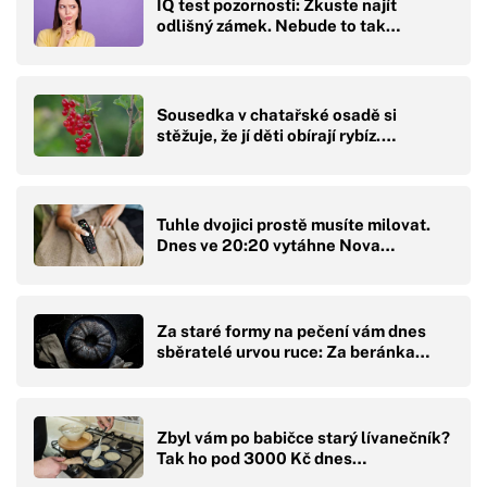
IQ test pozornosti: Zkuste najít
odlišný zámek. Nebude to tak…
Sousedka v chatařské osadě si
stěžuje, že jí děti obírají rybíz.…
Tuhle dvojici prostě musíte milovat.
Dnes ve 20:20 vytáhne Nova…
Za staré formy na pečení vám dnes
sběratelé urvou ruce: Za beránka…
Zbyl vám po babičce starý lívanečník?
Tak ho pod 3000 Kč dnes…