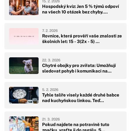
15. 2. 2026
Hospodský kvíz: Jen 5 % týmů odpoví
na všech 10 otázek bez chyby.…
7. 2. 2026
Rovnice, která prověří vaše znalosti ze
školních let: 15 - 3(2x - 5) …
22. 3. 2026
Chytré obojky pro zvířata: Umožňují
sledovat pohyb i komunikaci na…
5. 2. 2026
Tyhle talíře visely každé druhé babce
nad kuchyňskou linkou. Teď…
21. 3. 2026
Pokud najdete na potravině tuto
značku, vraťte ji do regálu. S…