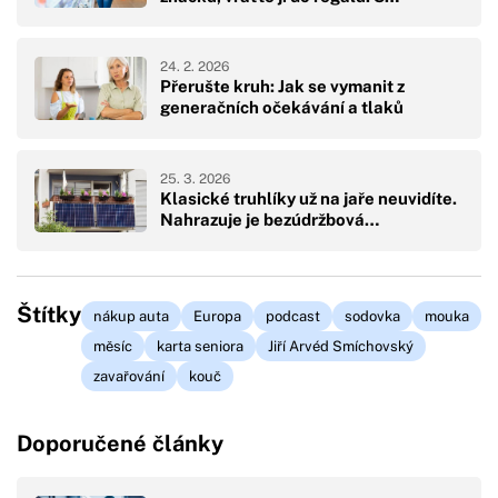
24. 2. 2026
Přerušte kruh: Jak se vymanit z
generačních očekávání a tlaků
25. 3. 2026
Klasické truhlíky už na jaře neuvidíte.
Nahrazuje je bezúdržbová…
Štítky
nákup auta
Europa
podcast
sodovka
mouka
měsíc
karta seniora
Jiří Arvéd Smíchovský
zavařování
kouč
Doporučené články