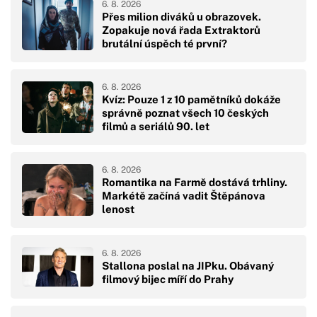
6. 8. 2026
Přes milion diváků u obrazovek.
Zopakuje nová řada Extraktorů
brutální úspěch té první?
6. 8. 2026
Kvíz: Pouze 1 z 10 pamětníků dokáže
správně poznat všech 10 českých
filmů a seriálů 90. let
6. 8. 2026
Romantika na Farmě dostává trhliny.
Markétě začíná vadit Štěpánova
lenost
6. 8. 2026
Stallona poslal na JIPku. Obávaný
filmový bijec míří do Prahy