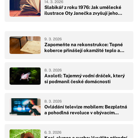
14. 3. 2026
Slabikář z roku 1976: Jak umělecké
ilustrace Oty Janečka zvyšují jeho…
9. 3. 2026
Zapomeňte na rekonstrukce: Topné
koberce přinášejí okamžité teplo a…
8. 3. 2026
Axolotl: Tajemný vodní dráček, který
si podmanil české domácnosti
8. 3. 2026
Ovládání televize mobilem: Bezplatná
a pohodlná revoluce v obývacím…
6. 3. 2026
Kosi, slunce a sucho: Využijte přírodní