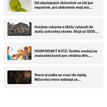
Od obyčejných skleniček se liší jen
nepatrně, pro sběratele mají ale…
Holýma rukama a dláty vytesali do
skály úchvatný chrám. Stojí už 1200…
HOSPODSKÝ KVÍZ: Tenhle souboj se
znalostmi končí pro většinu dřív,…
Stará zrcadla se vrací do módy.
Milovníci retra nabízejí za…