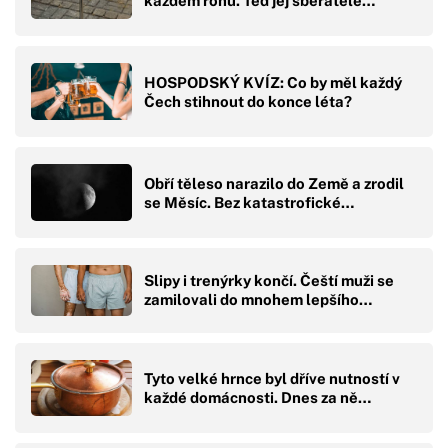
každém rohu. Teď jej sběratelé…
HOSPODSKÝ KVÍZ: Co by měl každý
Čech stihnout do konce léta?
Obří těleso narazilo do Země a zrodil
se Měsíc. Bez katastrofické…
Slipy i trenýrky končí. Čeští muži se
zamilovali do mnohem lepšího…
Tyto velké hrnce byl dříve nutností v
každé domácnosti. Dnes za ně…