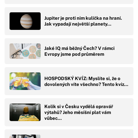
Jupiter je proti nim kulička na hraní.
Jak vypadají největší planety…
Jaké IQ má běžný Čech? V rámci
Evropy jsme pod průměrem
HOSPODSKÝ KVÍZ: Myslíte si, že o
dovolených víte všechno? Tento kvíz…
Kolik si v Česku vydělá opravář
výtahů? Jeho měsíšní plat vám
vůbec…