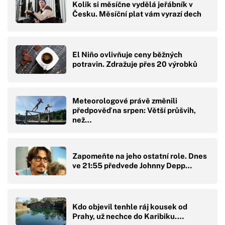
Kolik si měsíčne vydělá jeřábník v
Česku. Měsíční plat vám vyrazí dech
El Niño ovlivňuje ceny běžných
potravin. Zdražuje přes 20 výrobků
Meteorologové právě změnili
předpověď na srpen: Větší průšvih,
než…
Zapomeňte na jeho ostatní role. Dnes
ve 21:55 předvede Johnny Depp…
Kdo objevil tenhle ráj kousek od
Prahy, už nechce do Karibiku.…