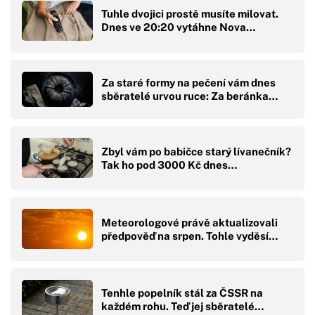
Tuhle dvojici prostě musíte milovat.
Dnes ve 20:20 vytáhne Nova…
Za staré formy na pečení vám dnes
sběratelé urvou ruce: Za beránka…
Zbyl vám po babičce starý lívanečník?
Tak ho pod 3000 Kč dnes…
Meteorologové právě aktualizovali
předpověď na srpen. Tohle vyděsí…
Tenhle popelník stál za ČSSR na
každém rohu. Teď jej sběratelé…