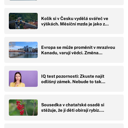
Kolik si v Česku vydělá svářeč ve
výškách. Měsíční mzda je jako z…
Evropa se může proměnit v mrazivou
Kanadu, varují vědci. Změna…
IQ test pozornosti: Zkuste najít
odlišný zámek. Nebude to tak…
Sousedka v chatařské osadě si
stěžuje, že jí děti obírají rybíz.…