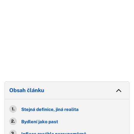
Obsah článku
Stejná definice, jiná realita
Bydlení jako past
Inflace zasáhla nerovnoměrně