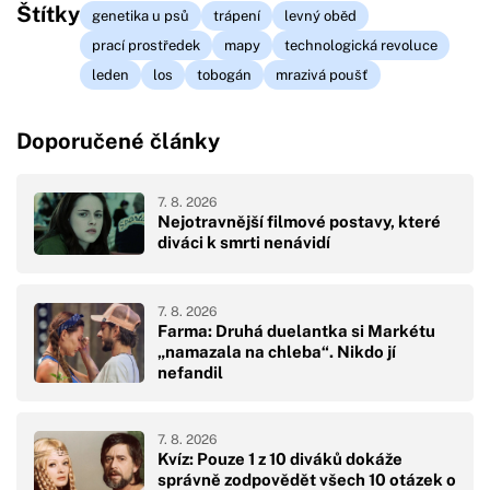
Štítky
genetika u psů
trápení
levný oběd
prací prostředek
mapy
technologická revoluce
leden
los
tobogán
mrazivá poušť
Doporučené články
7. 8. 2026
Nejotravnější filmové postavy, které
diváci k smrti nenávidí
7. 8. 2026
Farma: Druhá duelantka si Markétu
„namazala na chleba“. Nikdo jí
nefandil
7. 8. 2026
Kvíz: Pouze 1 z 10 diváků dokáže
správně zodpovědět všech 10 otázek o