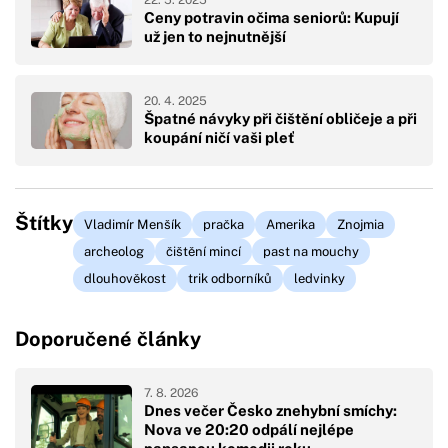
22. 5. 2025
Ceny potravin očima seniorů: Kupují
už jen to nejnutnější
20. 4. 2025
Špatné návyky při čištění obličeje a při
koupání ničí vaši pleť
Štítky
Vladimír Menšík
pračka
Amerika
Znojmia
archeolog
čištění mincí
past na mouchy
dlouhověkost
trik odborníků
ledvinky
Doporučené články
7. 8. 2026
Dnes večer Česko znehybní smíchy:
Nova ve 20:20 odpálí nejlépe