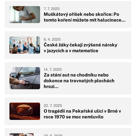
7. 7. 2025
Muškátový oříšek nebo skořice: Po
tomto koření můžete mít halucinace…
6. 4. 2025
České žáky čekají zvýšené nároky
v jazycích a v matematice
14. 7. 2025
Za stání aut na chodníku nebo
dokonce na travnatých plochách
hrozí…
22. 7. 2025
O tragédii na Pekařské ulici v Brně v
roce 1970 se moc nemluvilo