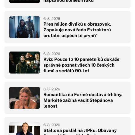
napsanou komedii roku
6. 8. 2026
Přes milion diváků u obrazovek.
Zopakuje nová řada Extraktorů
brutální úspěch té první?
6. 8. 2026
Kvíz: Pouze 1 z 10 pamětníků dokáže
správně poznat všech 10 českých
filmů a seriálů 90. let
6. 8. 2026
Romantika na Farmě dostává trhliny.
Markétě začíná vadit Štěpánova
lenost
6. 8. 2026
Stallona poslal na JIPku. Obávaný