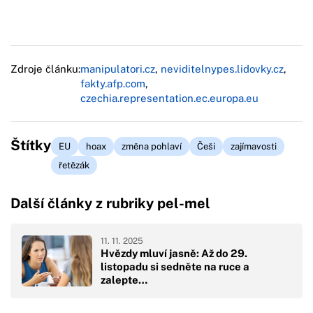
Zdroje článku:
manipulatori.cz
,
neviditelnypes.lidovky.cz
,
fakty.afp.com
,
czechia.representation.ec.europa.eu
Štítky
EU
hoax
změna pohlaví
Češi
zajímavosti
řetězák
Další články z rubriky pel-mel
11. 11. 2025
Hvězdy mluví jasně: Až do 29.
listopadu si sedněte na ruce a
zalepte…