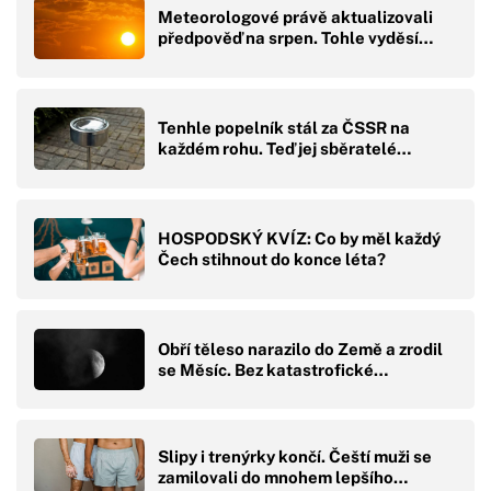
Meteorologové právě aktualizovali
předpověď na srpen. Tohle vyděsí…
Tenhle popelník stál za ČSSR na
každém rohu. Teď jej sběratelé…
HOSPODSKÝ KVÍZ: Co by měl každý
Čech stihnout do konce léta?
Obří těleso narazilo do Země a zrodil
se Měsíc. Bez katastrofické…
Slipy i trenýrky končí. Čeští muži se
zamilovali do mnohem lepšího…