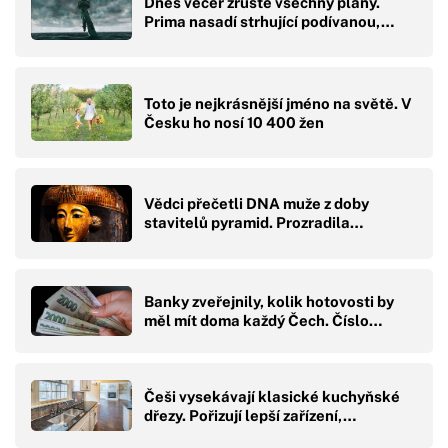
Dnes večer zrušte všechny plány.
Prima nasadí strhující podívanou,…
Toto je nejkrásnější jméno na světě. V
Česku ho nosí 10 400 žen
Vědci přečetli DNA muže z doby
stavitelů pyramid. Prozradila…
Banky zveřejnily, kolik hotovosti by
měl mít doma každý Čech. Číslo…
Češi vysekávají klasické kuchyňské
dřezy. Pořizují lepší zařízení,…