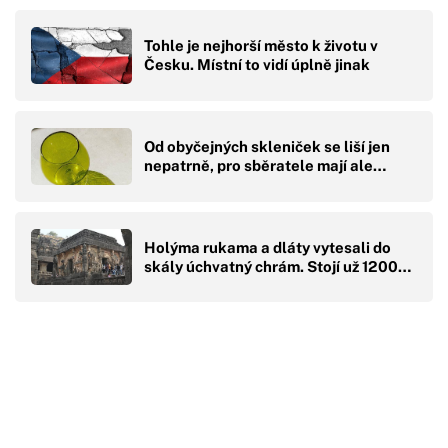
Tohle je nejhorší město k životu v
Česku. Místní to vidí úplně jinak
Od obyčejných skleniček se liší jen
nepatrně, pro sběratele mají ale…
Holýma rukama a dláty vytesali do
skály úchvatný chrám. Stojí už 1200…