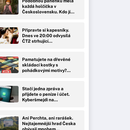
Podobnou panenku měla
každá holčička v
Československu. Kdo jí…
Připravte si kapesníky.
Dnes ve 20:00 odvysílá
ČT2 strhující…
Pamatujete na dřevěné
skládací kostky s
pohádkovými motivy?…
Stačí jedna zpráva a
přijdete o peníze i účet.
Kyberšmejdi na…
Ani Perchta, ani rarášek.
Nejtajemnější hrad Česka
obývají mnohem…