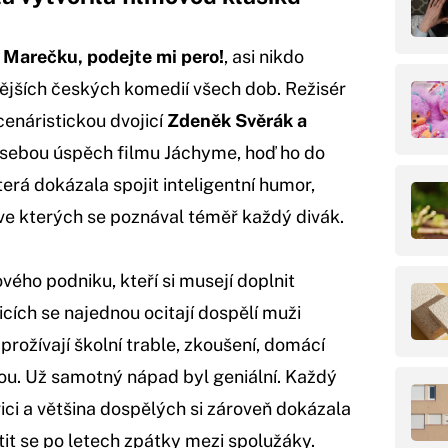
Marečku, podejte mi pero!
, asi nikdo
anějších českých komedií všech dob. Režisér
scenáristickou dvojicí
Zdeněk Svěrák a
a sebou úspěch filmu Jáchyme, hoď ho do
erá dokázala spojit inteligentní humor,
ve kterých se poznával téměř každý divák.
ého podniku, kteří si musejí doplnit
vicích se najednou ocitají dospělí muži
 prožívají školní trable, zkoušení, domácí
nou. Už samotný nápad byl geniální. Každý
vici a většina dospělých si zároveň dokázala
tit se po letech zpátky mezi spolužáky.