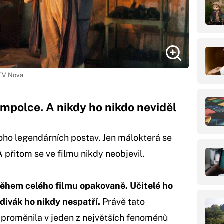
/ TV Nova
mpolce. A nikdy ho nikdo neviděl
oho legendárních postav. Jen málokterá se
 A přitom se ve filmu nikdy neobjevil.
během celého filmu opakovaně. Učitelé ho
 divák ho nikdy nespatří.
Právě tato
 proměnila v jeden z největších fenoménů