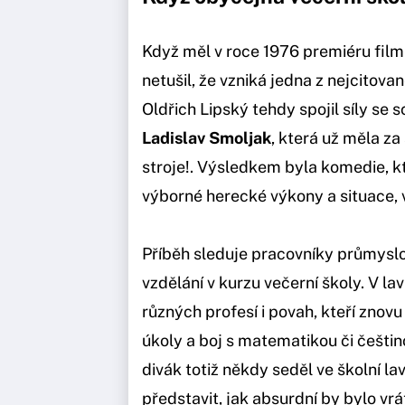
Když měl v roce 1976 premiéru film
netušil, že vzniká jedna z nejcitov
Oldřich Lipský tehdy spojil síly se 
Ladislav Smoljak
, která už měla z
stroje!. Výsledkem byla komedie, kt
výborné herecké výkony a situace, 
Příběh sleduje pracovníky průmyslov
vzdělání v kurzu večerní školy. V la
různých profesí i povah, kteří znovu
úkoly a boj s matematikou či češti
divák totiž někdy seděl ve školní la
představit, jak absurdní by bylo vrá