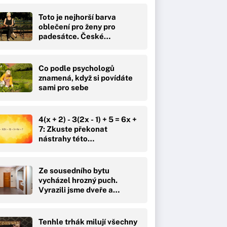
Toto je nejhorší barva
oblečení pro ženy pro
padesátce. České…
Co podle psychologů
znamená, když si povídáte
sami pro sebe
4(x + 2) - 3(2x - 1) + 5 = 6x +
7: Zkuste překonat
nástrahy této…
Ze sousedního bytu
vycházel hrozný puch.
Vyrazili jsme dveře a
čekal…
Tenhle trhák milují všechny