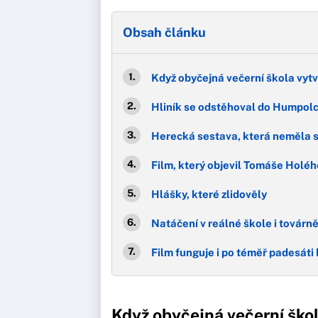
Obsah článku
Když obyčejná večerní škola vytv
Hliník se odstěhoval do Humpolce
Herecká sestava, která neměla 
Film, který objevil Tomáše Holéh
Hlášky, které zlidověly
Natáčení v reálné škole i továrn
Film funguje i po téměř padesáti
Když obyčejná večerní škol