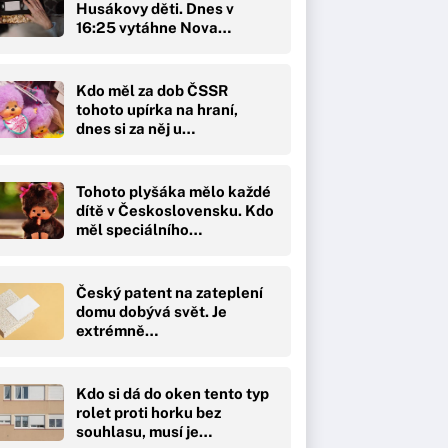
Husákovy děti. Dnes v
16:25 vytáhne Nova…
Kdo měl za dob ČSSR
tohoto upírka na hraní,
dnes si za něj u…
Tohoto plyšáka mělo každé
dítě v Československu. Kdo
měl speciálního…
Český patent na zateplení
domu dobývá svět. Je
extrémně…
Kdo si dá do oken tento typ
rolet proti horku bez
souhlasu, musí je…