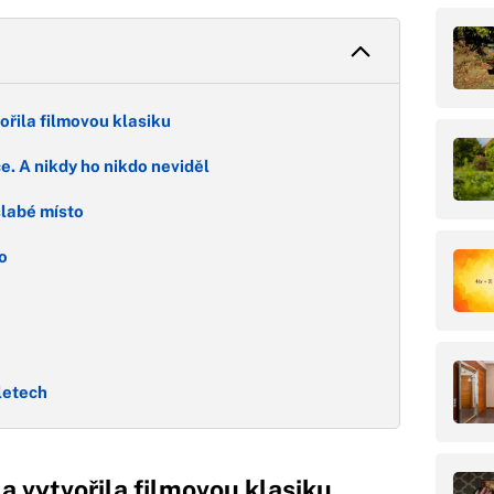
ořila filmovou klasiku
. A nikdy ho nikdo neviděl
slabé místo
o
ě
 letech
a vytvořila filmovou klasiku