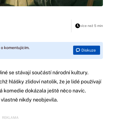
více než 5 min
 o komentujícím.
Diskuze
iné se stávají součástí národní kultury.
hž hlášky zlidoví natolik, že je lidé používají
ká komedie dokázala ještě něco navíc.
 vlastně nikdy neobjevila.
REKLAMA