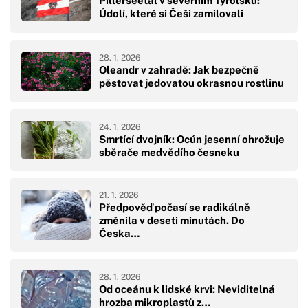
Pillerseetal v severním Tyrolsku:
Údolí, které si Češi zamilovali
28. 1. 2026
Oleandr v zahradě: Jak bezpečně
pěstovat jedovatou okrasnou rostlinu
24. 1. 2026
Smrtící dvojník: Ocún jesenní ohrožuje
sběrače medvědího česneku
21. 1. 2026
Předpověď počasí se radikálně
změnila v deseti minutách. Do
Česka…
28. 1. 2026
Od oceánu k lidské krvi: Neviditelná
hrozba mikroplastů z…