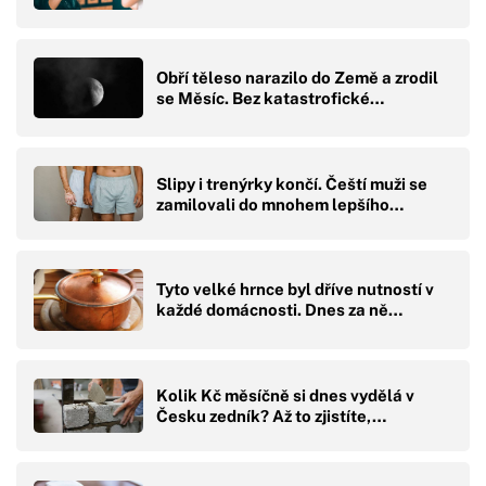
Obří těleso narazilo do Země a zrodil
se Měsíc. Bez katastrofické…
Slipy i trenýrky končí. Čeští muži se
zamilovali do mnohem lepšího…
Tyto velké hrnce byl dříve nutností v
každé domácnosti. Dnes za ně…
Kolik Kč měsíčně si dnes vydělá v
Česku zedník? Až to zjistíte,…