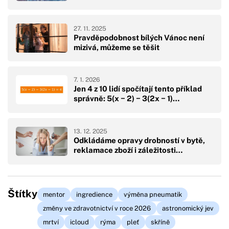
27. 11. 2025
Pravděpodobnost bílých Vánoc není
mizivá, můžeme se těšit
7. 1. 2026
Jen 4 z 10 lidí spočítají tento příklad
správně: 5(x − 2) − 3(2x − 1)…
13. 12. 2025
Odkládáme opravy drobností v bytě,
reklamace zboží i záležitosti…
Štítky
mentor
ingredience
výměna pneumatik
změny ve zdravotnictví v roce 2026
astronomický jev
mrtví
icloud
rýma
pleť
skříně