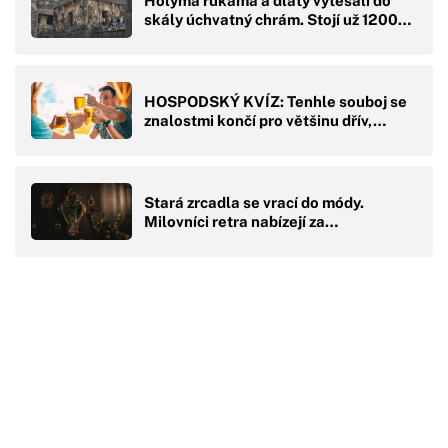
Holýma rukama a dláty vytesali do
skály úchvatný chrám. Stojí už 1200…
HOSPODSKÝ KVÍZ: Tenhle souboj se
znalostmi končí pro většinu dřív,…
Stará zrcadla se vrací do módy.
Milovníci retra nabízejí za…