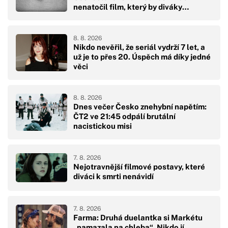
nenatočil film, který by diváky
přikoval k obrazovkám
8. 8. 2026
Nikdo nevěřil, že seriál vydrží 7 let, a
už je to přes 20. Úspěch má díky jedné
věci
8. 8. 2026
Dnes večer Česko znehybní napětím:
ČT2 ve 21:45 odpálí brutální
nacistickou misi
7. 8. 2026
Nejotravnější filmové postavy, které
diváci k smrti nenávidí
7. 8. 2026
Farma: Druhá duelantka si Markétu
„namazala na chleba“. Nikdo jí