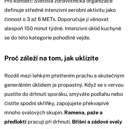
Pro kontext: Světová zdravotnická organizace
definuje středně intenzivní aerobní aktivitu jako
činnost o 3 až 6 METs. Doporučuje jí věnovat
alespoň 150 minut týdně. Intenzivní úklid kuchyně
se do této kategorie pohodlně vejde.
Proč záleží na tom, jak uklízíte
Rozdíl mezi lehkým přetřením prachu a skutečným
generálním úklidem je propastný. Když se s vervou
pustíte do drhnutí sporáku, smýváte podlahu nebo
čistíte spodní skříňky, zapojujete překvapivě
mnoho svalových skupin.
Ramena, paže a
předloktí
pracují při drhnutí.
Břišní a zádové svaly