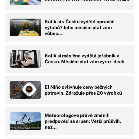
Kolik si v Česku vydělá opravář
výtahů? Jeho měsíšní plat vám
vůbec…
Kolik si měsíčne vydělá jeřábník v
Česku. Měsíční plat vám vyrazí dech
El Niño ovlivňuje ceny běžných
potravin. Zdražuje přes 20 výrobků
Meteorologové právě změnili
předpověď na srpen: Větší průšvih,
než…