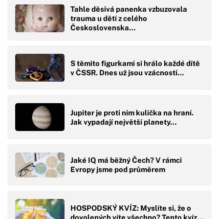
Tahle děsivá panenka vzbuzovala
trauma u dětí z celého
Československa…
S těmito figurkami si hrálo každé dítě
v ČSSR. Dnes už jsou vzácností…
Jupiter je proti nim kulička na hraní.
Jak vypadají největší planety…
Jaké IQ má běžný Čech? V rámci
Evropy jsme pod průměrem
HOSPODSKÝ KVÍZ: Myslíte si, že o
dovolených víte všechno? Tento kvíz…