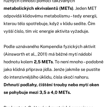
různých činností pomocí takzvaných
metabolických ekvivalentů (METs)
. Jeden MET
odpovídá klidovému metabolismu – tedy energii,
kterou tělo spotřebuje, když v klidu sedíte. Čím
vyšší číslo, tím víc energie aktivita vyžaduje.
Podle uznávaného Kompendia fyzických aktivit
(Ainsworth et al., 2011) má běžné mytí nádobí
hodnotu kolem
2,5 METs
. To není mnoho – podobně
jako klidná příprava jídla. Jenže jakmile se pustíte
do intenzivnějšího úklidu, čísla skočí nahoru.
Drhnutí podlahy, čištění trouby nebo mytí oken
se pohybuje mezi 3,5 a 4,0 METs.